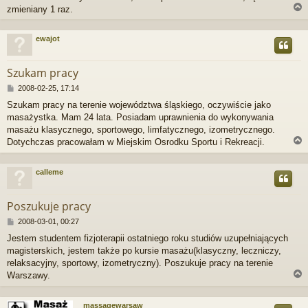
zmieniany 1 raz.
ewajot
r
Szukam pracy
P
2008-02-25, 17:14
o
Szukam pracy na terenie województwa śląskiego, oczywiście jako
s
masażystka. Mam 24 lata. Posiadam uprawnienia do wykonywania
t
masażu klasycznego, sportowego, limfatycznego, izometrycznego.
Dotychczas pracowałam w Miejskim Osrodku Sportu i Rekreacji.
calleme
r
Poszukuje pracy
P
2008-03-01, 00:27
o
Jestem studentem fizjoterapii ostatniego roku studiów uzupełniających
s
magisterskich, jestem także po kursie masażu(klasyczny, leczniczy,
t
relaksacyjny, sportowy, izometryczny). Poszukuje pracy na terenie
Warszawy.
massagewarsaw