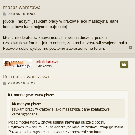
masaz warszawa
P
2008-05-18, 19:00
o
[quote="mcsym"]szukam pracy w krakowie jako masażysta. dane
s
kontaktowe karol.m@onet.eu[/quote]
t
ktos z moderatorow znowu usunal niewinna dusze z pocztu
uzytkownikow forum - jak to dobrze, ze karol.m zostawil swojego maila.
Pozwole sobie wyslac mu powtorne zaproszenie na forum.
administrator
Site Admin
r
Re: masaz warszawa
P
2008-05-18, 20:29
o
s
massagewarsaw pisze:
t
mcsym pisze:
szukam pracy w krakowie jako masażysta. dane kontaktowe
karol.m@onet.eu
ktos z moderatorow znowu usunal niewinna dusze z pocztu
uzytkownikow forum - jak to dobrze, ze karol.m zostawil swojego maila.
Pozwole sobie wyslac mu powtorne zaproszenie na forum.