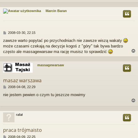
Marcin Baran
r
P
2008-03-30, 22:15
o
zawsze warto popytać po przychodniach nie zawsze wiszą wakaty
s
może czasami czekają na decyzje kogoś z "góry" tak bywa bardzo
t
często ale massagewarsaw ma rację musisz to sprawdzić
massagewarsaw
r
masaz warszawa
P
2008-04-08, 22:29
o
nie jestem pewien o czym tu jeszcze mowimy
s
t
rafał
r
praca trójmaisto
P
2008-04-09, 22:25