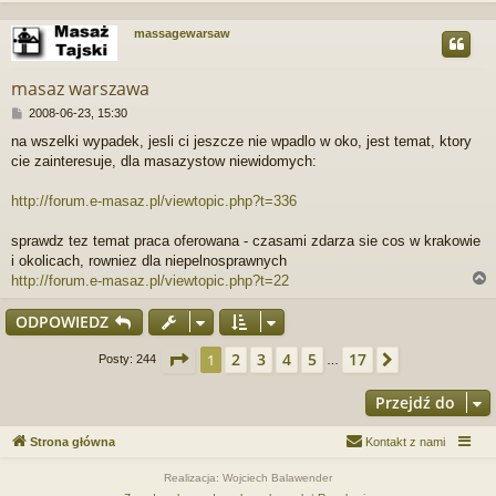
massagewarsaw
r
masaz warszawa
P
2008-06-23, 15:30
o
na wszelki wypadek, jesli ci jeszcze nie wpadlo w oko, jest temat, ktory
s
cie zainteresuje, dla masazystow niewidomych:
t
http://forum.e-masaz.pl/viewtopic.php?t=336
sprawdz tez temat praca oferowana - czasami zdarza sie cos w krakowie
i okolicach, rowniez dla niepelnosprawnych
http://forum.e-masaz.pl/viewtopic.php?t=22
ODPOWIEDZ
r
Strona
1
z
17
2
3
4
5
17
1
Następna
Posty: 244
…
Przejdź do
Strona główna
Kontakt z nami
Realizacja: Wojciech Balawender