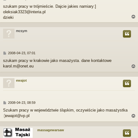
o
szukam pracy w trójmieście. Dajcie jakies namiary:]
s
oleksiak3323@interia.pl
t
dzieki
mcsym
r
P
2008-04-23, 07:01
o
szukam pracy w krakowie jako masażysta. dane kontaktowe
s
karol.m@onet.eu
t
ewajot
r
P
2008-04-23, 08:59
o
Szukam pracy w województwie śląskim, oczywiście jako masażystka
s
:)ewajot@vp.pl
t
massagewarsaw
r