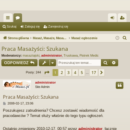
ię
or
al
ar
Szukaj
Zaloguj się
Zarejestruj się
ce
a
og
ej
S
Strona główna
Masaż, Masaże, Masażyści. Forum serwisu e-Masaz.pl
Masaż ogłoszenia
j
uj
es
z
Praca Masażyści: Szukana
u
…
si
tru
Moderatorzy:
masaztajski
,
administrator
,
Truskawa
,
Piotrek Medic
k
ę
j
Szukaj
Wyszu
ODPOWIEDZ
a
si
j
Strona
1
z
17
2
3
4
5
17
1
Następna
Posty: 244
…
ę
administrator
Site Admin
Praca Masażyści: Szukana
P
2008-02-17, 23:06
o
Poszukujesz zatrudnienia? Chcesz zostawić wiadomość dla
s
pracodawców ? Temat służy właśnie do tego typu ogłoszeń.
t
Ostatnio zmieniony 2010-12-17, 00:57 przez
administrator
, łącznie