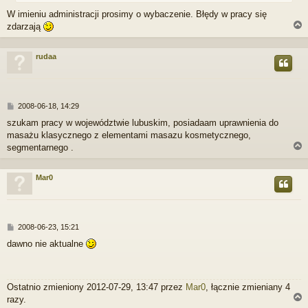
W imieniu administracji prosimy o wybaczenie. Błędy w pracy się
zdarzają
rudaa
r
P
2008-06-18, 14:29
o
szukam pracy w województwie lubuskim, posiadaam uprawnienia do
s
masażu klasycznego z elementami masazu kosmetycznego,
t
segmentarnego .
Mar0
r
P
2008-06-23, 15:21
o
dawno nie aktualne
s
t
Ostatnio zmieniony 2012-07-29, 13:47 przez
Mar0
, łącznie zmieniany 4
razy.