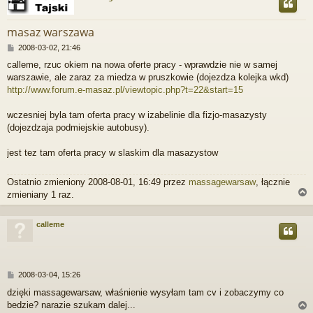
r
masaz warszawa
P
2008-03-02, 21:46
o
calleme, rzuc okiem na nowa oferte pracy - wprawdzie nie w samej
s
warszawie, ale zaraz za miedza w pruszkowie (dojezdza kolejka wkd)
t
http://www.forum.e-masaz.pl/viewtopic.php?t=22&start=15
wczesniej byla tam oferta pracy w izabelinie dla fizjo-masazysty
(dojezdzaja podmiejskie autobusy).
jest tez tam oferta pracy w slaskim dla masazystow
Ostatnio zmieniony 2008-08-01, 16:49 przez
massagewarsaw
, łącznie
zmieniany 1 raz.
calleme
r
P
2008-03-04, 15:26
o
dzięki massagewarsaw, właśnienie wysyłam tam cv i zobaczymy co
s
bedzie? narazie szukam dalej...
t