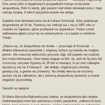
Ona sama tylko w wyjątkowych przypadkach kieruje na leczenie
akupunkturą. Robi to wtedy, gdy pacjent miał dobre doświadczenia z tego
rodzaju terapią. A takich pacjentów prawie nie widuje.
Zupełnie inne doświadczenia ma dr Łukasz Kmieciak, który praktykuje
akupunkturę od 15 lat. Pierwszy raz zetknął się z nią w 1997 roku w
szpitalu na Tajwanie, gdzie przebywał na stypendium. Potem sztuki
nakłuwania igłami uczył się na uniwersytecie i w szpitalu w chińskim
Tianjin.
„Zdarza się, że akupunktura nie działa — przyznaje dr Kmieciak. —
Miałem kilkanaście pacjentek z migreną, którym tą metodą nie mogłem
pomóc. Ale znacznej większości przynosi ulgę: ból pojawia się rzadziej,
jest mniej intensywny, chory lepiej reaguje na leki, np. jeśli do tej pory był
zmuszony zażywać tryptany aż 20 dni w miesiącu, to po serii zabiegów
wystarczy raz na 3 miesiące”. Jak dodaje, migrena jest chorobą
genetyczną, a genów nie zmienimy. Na chwilę obecną nie możemy
pozbyć się jej całkowicie, ale z pomocą akupunktury jesteśmy w stanie
złagodzić jej przebieg.
Sposób na napięcie
Dr Maria Wysocka-Bąkowska jest zdania, że akupunktura jako terapia
małoinwazyjna może być pomocna u części pacjentów, „zwłaszcza tych,