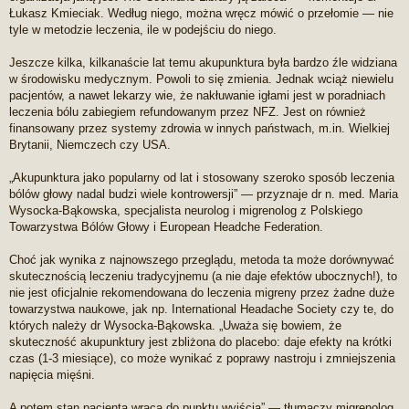
Łukasz Kmieciak. Według niego, można wręcz mówić o przełomie — nie
tyle w metodzie leczenia, ile w podejściu do niego.
Jeszcze kilka, kilkanaście lat temu akupunktura była bardzo źle widziana
w środowisku medycznym. Powoli to się zmienia. Jednak wciąż niewielu
pacjentów, a nawet lekarzy wie, że nakłuwanie igłami jest w poradniach
leczenia bólu zabiegiem refundowanym przez NFZ. Jest on również
finansowany przez systemy zdrowia w innych państwach, m.in. Wielkiej
Brytanii, Niemczech czy USA.
„Akupunktura jako popularny od lat i stosowany szeroko sposób leczenia
bólów głowy nadal budzi wiele kontrowersji” — przyznaje dr n. med. Maria
Wysocka-Bąkowska, specjalista neurolog i migrenolog z Polskiego
Towarzystwa Bólów Głowy i European Headche Federation.
Choć jak wynika z najnowszego przeglądu, metoda ta może dorównywać
skutecznością leczeniu tradycyjnemu (a nie daje efektów ubocznych!), to
nie jest oficjalnie rekomendowana do leczenia migreny przez żadne duże
towarzystwa naukowe, jak np. International Headache Society czy te, do
których należy dr Wysocka-Bąkowska. „Uważa się bowiem, że
skuteczność akupunktury jest zbliżona do placebo: daje efekty na krótki
czas (1-3 miesiące), co może wynikać z poprawy nastroju i zmniejszenia
napięcia mięśni.
A potem stan pacjenta wraca do punktu wyjścia” — tłumaczy migrenolog.