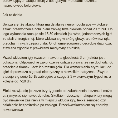
porównujących akupunkturę z dostępnymi metodami leczenia
napięciowego bólu głowy.
Jak to działa
Uważa się, że akupunktura ma działanie neuromodulujące — blokuje
szlaki przewodzenia bólu. Sam zabieg trwa niewiele ponad 20 minut. Do
jego wykonania stosuje się 15-30 cienkich jak włos, jednorazowych igieł
ze stali chirurgicznej, które wkłuwa się w skórę głowy, ale również rąk,
brzucha i innych części ciała. O ich umiejscowieniu decyduje diagnoza,
stawiana zgodnie z prawidłami medycyny chińskiej.
Przed wkłuciem igły (czasem nawet na głębokość 3 cm) skóra jest
odkażona. Odpowiednie zakończenie ostrza sprawia, że nie dochodzi do
przecięcia tkanek, lecz ich rozsunięcia. Dla wzmocnienia stymulacji do
igieł doprowadza się prąd elektryczny o niewielkim natężeniu. Zwykle
stosuje się serię 10-15 zabiegów, z czego 2-3 w pierwszym tygodniu, a
kolejne co 7-10 dni.
Efekt rozwija się jeszcze trzy tygodnie od zakończenia leczenia i może
utrzymywać się nawet do roku. Skutkiem ubocznym akupunktury mogą
być niewielkie zasinienia w miejscu wkłucia igły, lekka senność czy
osłabienie bezpośrednio po zabiegu. Przeciwwskazaniem są choroby
nowotworowe.