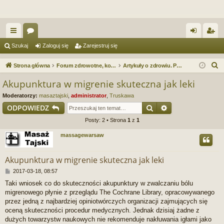
ię
or
al
ar
Szukaj
Zaloguj się
Zarejestruj się
ce
a
og
ej
S
Strona główna
Forum zdrowotne, kosmetyczne. Spa & Wellness. Forum serwisu Spa.e-Masaz.pl
Artykuły o zdrowiu. Porady zdrowotne
j
uj
es
z
Akupunktura w migrenie skuteczna jak leki
u
…
si
tru
Moderatorzy:
masaztajski
,
administrator
,
Truskawa
k
ę
j
Szukaj
Wyszukiwanie 
ODPOWIEDZ
a
Posty: 2 • Strona
1
z
1
si
j
massagewarsaw
ę
Akupunktura w migrenie skuteczna jak leki
P
2017-03-18, 08:57
o
Taki wniosek co do skuteczności akupunktury w zwalczaniu bólu
s
migrenowego płynie z przeglądu The Cochrane Library, opracowywanego
t
przez jedną z najbardziej opiniotwórczych organizacji zajmujących się
oceną skuteczności procedur medycznych. Jednak dzisiaj żadne z
dużych towarzystw naukowych nie rekomenduje nakłuwania igłami jako