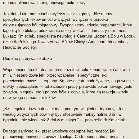
metody eliminowania migrenowego bólu głowy.
Jak dotąd nie ma sposobu wyleczenia z migreny. „Nie mamy
specyficznych leków umożliwiających wyłączenie ośrodka
aktywizującego ból migrenowy. Dysponujemy jedynie preparatami, które
łagodzą lub blokują odczuwanie dolegliwości” — tłumaczy dr n. med.
Łukasz Kmieciak, specjalista neurolog z Centrum Leczenia Bólu w Łodzi,
członek Polskiego Towarzystwa Bólów Głowy i American Interventional
Headache Society.
Doraźne przerywanie ataku
Wspomniane środki stosowane doraźnie w celu zahamowania ataku to
m.in. niesteroidowe leki przeciwzapalne i specyficzne leki
przeciwmigrenowe — tryptany. Są one często nadużywane, co powoduje
efekty niepożądane — od zaburzeń pracy przewodu pokarmowego (bóle
żołądka, biegunki etc.) po tzw. bóle z odbicia, które są reakcją układu
nerwowego na nadmiar leków.
„Szczególnie duży potencjał mają pod tym względem tryptany, które
według wytycznych powinny być stosowane maksymalnie 3 dni w
tygodniu i nie więcej niż 8 dni w miesiącu” — podkreśla dr Kmieciak.
Do tego zarówno leki przeciwbólowe dostępne bez recepty, jak i
przeciwmigrenowe nie zawsze działają. Co trzecia osoba stosująca