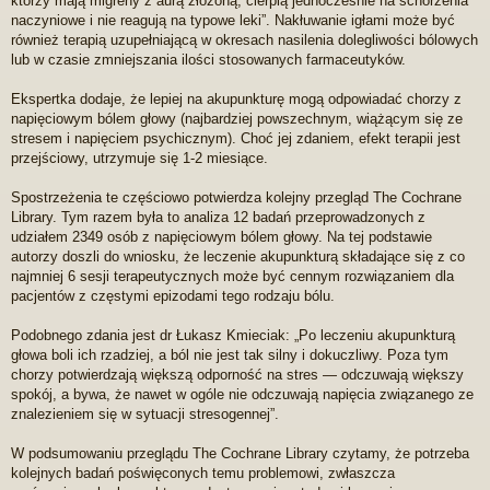
którzy mają migreny z aurą złożoną, cierpią jednocześnie na schorzenia
naczyniowe i nie reagują na typowe leki”. Nakłuwanie igłami może być
również terapią uzupełniającą w okresach nasilenia dolegliwości bólowych
lub w czasie zmniejszania ilości stosowanych farmaceutyków.
Ekspertka dodaje, że lepiej na akupunkturę mogą odpowiadać chorzy z
napięciowym bólem głowy (najbardziej powszechnym, wiążącym się ze
stresem i napięciem psychicznym). Choć jej zdaniem, efekt terapii jest
przejściowy, utrzymuje się 1-2 miesiące.
Spostrzeżenia te częściowo potwierdza kolejny przegląd The Cochrane
Library. Tym razem była to analiza 12 badań przeprowadzonych z
udziałem 2349 osób z napięciowym bólem głowy. Na tej podstawie
autorzy doszli do wniosku, że leczenie akupunkturą składające się z co
najmniej 6 sesji terapeutycznych może być cennym rozwiązaniem dla
pacjentów z częstymi epizodami tego rodzaju bólu.
Podobnego zdania jest dr Łukasz Kmieciak: „Po leczeniu akupunkturą
głowa boli ich rzadziej, a ból nie jest tak silny i dokuczliwy. Poza tym
chorzy potwierdzają większą odporność na stres — odczuwają większy
spokój, a bywa, że nawet w ogóle nie odczuwają napięcia związanego ze
znalezieniem się w sytuacji stresogennej”.
W podsumowaniu przeglądu The Cochrane Library czytamy, że potrzeba
kolejnych badań poświęconych temu problemowi, zwłaszcza