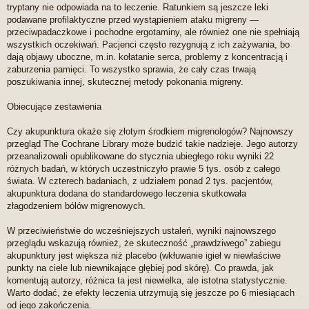
tryptany nie odpowiada na to leczenie. Ratunkiem są jeszcze leki
podawane profilaktyczne przed wystąpieniem ataku migreny —
przeciwpadaczkowe i pochodne ergotaminy, ale również one nie spełniają
wszystkich oczekiwań. Pacjenci często rezygnują z ich zażywania, bo
dają objawy uboczne, m.in. kołatanie serca, problemy z koncentracją i
zaburzenia pamięci. To wszystko sprawia, że cały czas trwają
poszukiwania innej, skutecznej metody pokonania migreny.
Obiecujące zestawienia
Czy akupunktura okaże się złotym środkiem migrenologów? Najnowszy
przegląd The Cochrane Library może budzić takie nadzieje. Jego autorzy
przeanalizowali opublikowane do stycznia ubiegłego roku wyniki 22
różnych badań, w których uczestniczyło prawie 5 tys. osób z całego
świata. W czterech badaniach, z udziałem ponad 2 tys. pacjentów,
akupunktura dodana do standardowego leczenia skutkowała
złagodzeniem bólów migrenowych.
W przeciwieństwie do wcześniejszych ustaleń, wyniki najnowszego
przeglądu wskazują również, że skuteczność „prawdziwego” zabiegu
akupunktury jest większa niż placebo (wkłuwanie igieł w niewłaściwe
punkty na ciele lub niewnikające głębiej pod skórę). Co prawda, jak
komentują autorzy, różnica ta jest niewielka, ale istotna statystycznie.
Warto dodać, że efekty leczenia utrzymują się jeszcze po 6 miesiącach
od jego zakończenia.