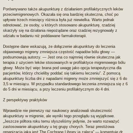
Porównywano także akupunkturę z działaniem profilaktycznych leków
przeciwmigrenowych. Okazała się ona bardziej skuteczna, choć po
upływie trzech miesięcy różnica była już niewielka. Warto jednak
odnotować, że osoby, u których stosowano akupunkturę, rzadziej
skarżyły się na działania niepożądane oraz rzadziej rezygnowały z
udziału w badaniu niż poddawane farmakoterapii.
Dostępne dane wskazują, że dołączenie akupunktury do leczenia
objawowego migreny zmniejsza częstość napadów bólu głowy —
podsumowują autorzy. — Jest ona co najmniej równie skuteczna jak
terapia z użyciem leków stosowanych w profilaktyce migrenowego bólu
głowy. Może być więc brana pod uwagę jako opcja terapeutyczna dla
pacjentów, którzy chcieliby poddać się takiemu leczeniu”. Z pomocą
akupunktury liczba dni z napadami migreny może zmniejszyć się z 6 do
3,5 w miesiącu. W przypadku standardowego leczenia zmniejsza się z 6
do 5 dni w miesiącu, a przy leczeniu profilaktycznym do 4 dni.
Z perspektywy praktyków
Wprawdzie nie pierwszy raz naukowcy analizowali skuteczność
akupunktury w migrenie, ale wyniki tego przeglądu są wyjątkowe.
„Jeszcze półtora roku temu słyszeliśmy jedynie, że warto rozważyć
zastosowanie akupunktury u tej grupy chorych. Teraz prestiżowa
organizacja jaką jest The Cochrane Library ją zaleca” — komentuje dr