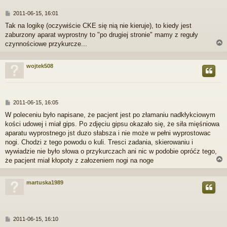
P
2011-06-15, 16:01
o
Tak na logikę (oczywiście CKE się nią nie kieruje), to kiedy jest
s
zaburzony aparat wyprostny to "po drugiej stronie" mamy z reguły
t
czynnościowe przykurcze...
wojtek508
r
P
2011-06-15, 16:05
o
W poleceniu było napisane, że pacjent jest po złamaniu nadkłykciowym
s
kości udowej i miał gips. Po zdjęciu gipsu okazało się, że siła mięśniowa
t
aparatu wyprostnego jst duzo słabsza i nie może w pełni wyprostowac
nogi. Chodzi z tego powodu o kuli. Tresci zadania, skierowaniu i
wywiadzie nie było słowa o przykurczach ani nic w podobie opróćz tego,
że pacjent miał kłopoty z załozeniem nogi na noge
martuska1989
r
P
2011-06-15, 16:10
o