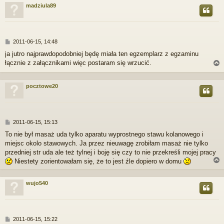
madziula89
r
P
2011-06-15, 14:48
o
ja jutro najprawdopodobniej będę miała ten egzemplarz z egzaminu
s
łącznie z załącznikami więc postaram się wrzucić.
t
pocztowe20
r
P
2011-06-15, 15:13
o
To nie był masaż uda tylko aparatu wyprostnego stawu kolanowego i
s
miejsc okolo stawowych. Ja przez nieuwagę zrobiłam masaż nie tylko
t
przedniej str uda ale też tylnej i boję się czy to nie przekreśli mojej pracy
Niestety zorientowałam się, że to jest źle dopiero w domu
wujo540
r
P
2011-06-15, 15:22