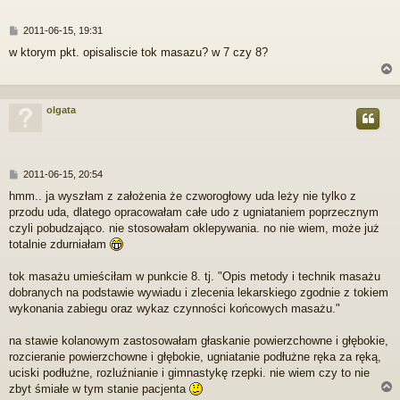
P
2011-06-15, 19:31
o
w ktorym pkt. opisaliscie tok masazu? w 7 czy 8?
s
t
olgata
r
P
2011-06-15, 20:54
o
hmm.. ja wyszłam z założenia że czworogłowy uda leży nie tylko z
s
przodu uda, dlatego opracowałam całe udo z ugniataniem poprzecznym
t
czyli pobudzająco. nie stosowałam oklepywania. no nie wiem, może już
totalnie zdurniałam
tok masażu umieściłam w punkcie 8. tj. "Opis metody i technik masażu
dobranych na podstawie wywiadu i zlecenia lekarskiego zgodnie z tokiem
wykonania zabiegu oraz wykaz czynności końcowych masażu."
na stawie kolanowym zastosowałam głaskanie powierzchowne i głębokie,
rozcieranie powierzchowne i głębokie, ugniatanie podłużne ręka za ręką,
uciski podłużne, rozluźnianie i gimnastykę rzepki. nie wiem czy to nie
zbyt śmiałe w tym stanie pacjenta