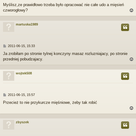
o
Myślisz,ze prawidłowo trzeba było opracować nie całe udo a mięsień
s
czworogłowy?
t
martuska1989
r
P
2011-06-15, 15:33
o
Ja zrobiłam po stronie tylnej konczyny masaz rozluzniajacy, po stronie
s
przedniej pobudzajacy.
t
wojtek508
r
P
2011-06-15, 15:57
o
Przecież to nie przykurcze mięśniowe, żeby tak robić
s
t
zbyszek
r