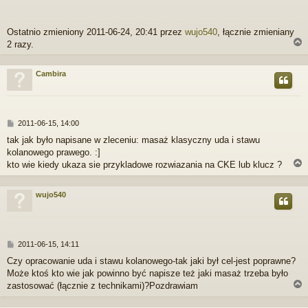
t
Ostatnio zmieniony 2011-06-24, 20:41 przez
wujo540
, łącznie zmieniany
2 razy.
Cambira
r
P
2011-06-15, 14:00
o
tak jak było napisane w zleceniu: masaż klasyczny uda i stawu
s
kolanowego prawego. :]
t
kto wie kiedy ukaza sie przykladowe rozwiazania na CKE lub klucz ?
wujo540
r
P
2011-06-15, 14:11
o
Czy opracowanie uda i stawu kolanowego-tak jaki był cel-jest poprawne?
s
Może ktoś kto wie jak powinno być napisze też jaki masaż trzeba było
t
zastosować (łącznie z technikami)?Pozdrawiam