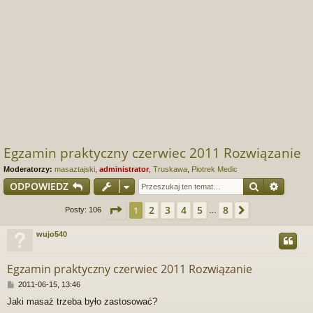
Egzamin praktyczny czerwiec 2011 Rozwiązanie
Moderatorzy:
masaztajski
,
administrator
,
Truskawa
,
Piotrek Medic
Szukaj
Wyszu
ODPOWIEDZ
Strona
1
z
8
2
3
4
5
8
1
Następna
Posty: 106
…
wujo540
Egzamin praktyczny czerwiec 2011 Rozwiązanie
P
2011-06-15, 13:46
o
Jaki masaż trzeba było zastosować?
s