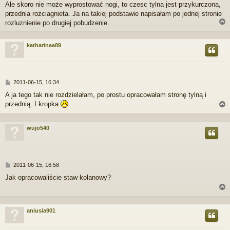
Ale skoro nie może wyprostować nogi, to czesc tylna jest przykurczona,
s
przednia rozciagnieta. Ja na takiej podstawie napisałam po jednej stronie
t
rozluznienie po drugiej pobudzenie.
katharinaa89
r
P
2011-06-15, 16:34
o
A ja tego tak nie rozdzielałam, po prostu opracowałam stronę tylną i
s
przednią. I kropka
t
wujo540
r
P
2011-06-15, 16:58
o
Jak opracowaliście staw kolanowy?
s
t
aniusia901
r