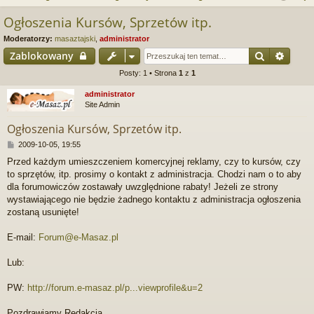
j
uj
es
z
Ogłoszenia Kursów, Sprzetów itp.
u
…
si
tru
Moderatorzy:
masaztajski
,
administrator
k
ę
j
Szukaj
Wyszu
Zablokowany
a
Posty: 1 • Strona
1
z
1
si
j
administrator
ę
Site Admin
Ogłoszenia Kursów, Sprzetów itp.
P
2009-10-05, 19:55
o
Przed każdym umieszczeniem komercyjnej reklamy, czy to kursów, czy
s
to sprzętów, itp. prosimy o kontakt z administracja. Chodzi nam o to aby
t
dla forumowiczów zostawały uwzględnione rabaty! Jeżeli ze strony
wystawiającego nie będzie żadnego kontaktu z administracja ogłoszenia
zostaną usunięte!
E-mail:
Forum@e-Masaz.pl
Lub:
PW:
http://forum.e-masaz.pl/p...viewprofile&u=2
Pozdrawiamy Redakcja