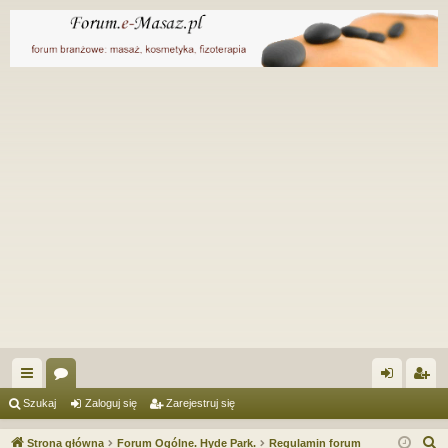
ię
or
al
ar
Szukaj
Zaloguj się
Zarejestruj się
ce
a
og
ej
S
Strona główna
Forum Ogólne. Hyde Park.
Regulamin forum