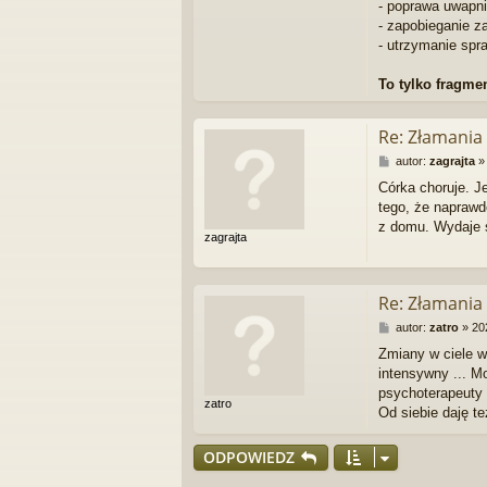
- poprawa uwapni
t
- zapobieganie z
u
- utrzymanie spr
j
s
i
To tylko fragmen
ę
z
a
Re: Złamania
d
m
P
autor:
zagrajta
i
o
Córka choruje. Je
n
s
tego, że naprawd
i
t
s
z domu. Wydaje s
zagrajta
t
r
a
t
Re: Złamania
o
r
P
autor:
zatro
»
20
o
Zmiany w ciele w
s
intensywny ... M
t
psychoterapeuty t
zatro
Od siebie daję t
ODPOWIEDZ