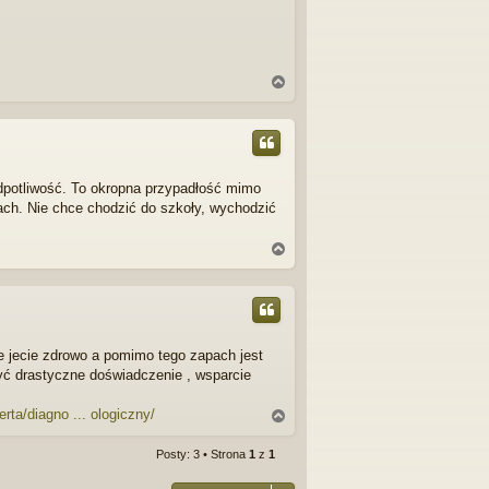
N
a
g
ó
r
ę
nadpotliwość. To okropna przypadłość mimo
pach. Nie chce chodzić do szkoły, wychodzić
N
a
g
ó
r
ę
że jecie zdrowo a pomimo tego zapach jest
yć drastyczne doświadczenie , wsparcie
erta/diagno ... ologiczny/
N
a
g
Posty: 3 • Strona
1
z
1
ó
r