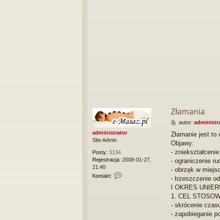
Złamania
P
autor:
administr
o
administrator
Złamanie jest to 
s
Site Admin
Objawy:
t
- zniekształceni
Posty:
3134
Rejestracja:
2008-01-27,
- ograniczenie r
21:40
- obrzęk w miejs
S
Kontakt:
- trzeszczenie 
k
I OKRES UNIE
o
1. CEL STOSO
n
t
- skrócenie czas
a
- zapobieganie p
k