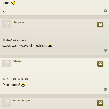
forum
K.
chrupcia
r
P
2017-12-27, 12:37
o
czesc wam wszystkim ludziska
s
t
fabiako
r
P
2018-01-15, 05:00
o
Dzień dobry!
s
t
karolinaszpak
r