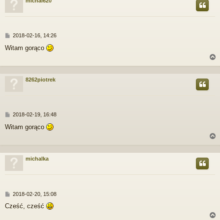
michal620
r
P
2018-02-16, 14:26
o
Witam gorąco
s
t
8262piotrek
r
P
2018-02-19, 16:48
o
Witam gorąco
s
t
michalka
r
P
2018-02-20, 15:08
o
Cześć, cześć
s
t