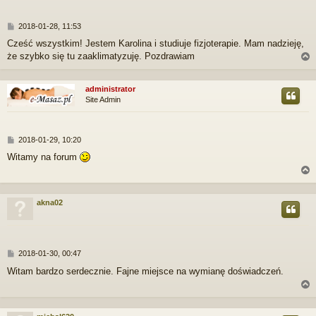
P
2018-01-28, 11:53
o
Cześć wszystkim! Jestem Karolina i studiuje fizjoterapie. Mam nadzieję,
s
że szybko się tu zaaklimatyzuję. Pozdrawiam
t
administrator
Site Admin
r
P
2018-01-29, 10:20
o
Witamy na forum
s
t
akna02
r
P
2018-01-30, 00:47
o
Witam bardzo serdecznie. Fajne miejsce na wymianę doświadczeń.
s
t