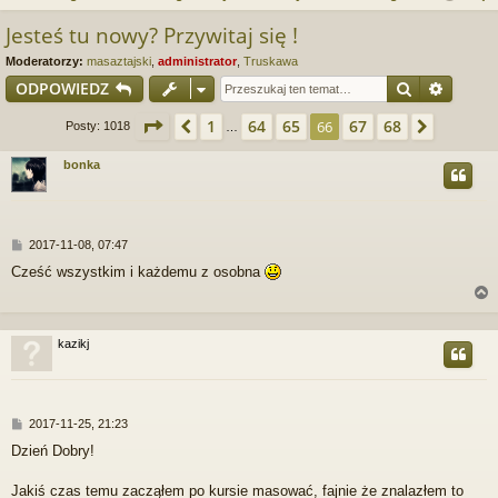
j
uj
es
z
Jesteś tu nowy? Przywitaj się !
u
…
si
tru
Moderatorzy:
masaztajski
,
administrator
,
Truskawa
k
ę
j
Szukaj
Wyszu
ODPOWIEDZ
a
si
j
Strona
66
z
68
1
64
65
67
68
Poprzednia
66
Następ
Posty: 1018
…
ę
bonka
P
2017-11-08, 07:47
o
Cześć wszystkim i każdemu z osobna
s
t
kazikj
r
P
2017-11-25, 21:23
o
Dzień Dobry!
s
t
Jakiś czas temu zacząłem po kursie masować, fajnie że znalazłem to