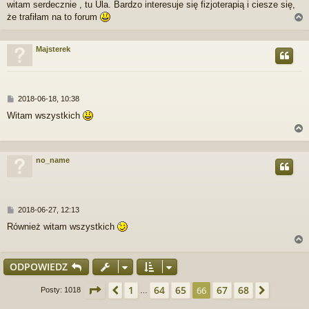
witam serdecznie , tu Ula. Bardzo interesuje się fizjoterapią i ciesze się,
s
że trafiłam na to forum
t
Majsterek
r
P
2018-06-18, 10:38
o
Witam wszystkich
s
t
no_name
r
P
2018-06-27, 12:13
o
Również witam wszystkich
s
t
ODPOWIEDZ
r
Strona
66
z
68
1
64
65
67
68
Poprzednia
66
Następ
Posty: 1018
…