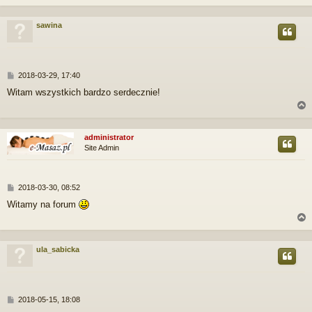
sawina
r
P
2018-03-29, 17:40
o
Witam wszystkich bardzo serdecznie!
s
t
administrator
Site Admin
r
P
2018-03-30, 08:52
o
Witamy na forum
s
t
ula_sabicka
r
P
2018-05-15, 18:08
o