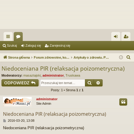
ię
or
al
ar
Szukaj
Zaloguj się
Zarejestruj się
ce
a
og
ej
S
Strona główna
Forum zdrowotne, kosmetyczne. Spa & Wellness. Forum serwisu Spa.e-Masaz.pl
Artykuły o zdrowiu. Porady zdrowotne
j
uj
es
z
Niedoceniana PIR (relaksacja poizometryczna)
u
…
si
tru
Moderatorzy:
masaztajski
,
administrator
,
Truskawa
k
ę
j
Szukaj
Wyszukiwanie 
ODPOWIEDZ
a
Posty: 1 • Strona
1
z
1
si
j
administrator
ę
Site Admin
Niedoceniana PIR (relaksacja poizometryczna)
P
2016-03-20, 13:08
o
Niedoceniana PIR (relaksacja poizometryczna)
s
t