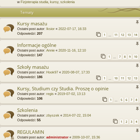
w
Fizjoterapia studia, kursy, szkolenia
Tematy
Kursy masażu
Ostatni post autor:
Iksior
«
2022-07-17, 16:33
Odpowiedzi:
207
1
11
12
13
14
…
Informacje ogólne
Ostatni post autor:
Annie
«
2020-11-16, 12:10
Odpowiedzi:
147
1
7
8
9
10
…
Szkoły masażu
Ostatni post autor:
Hook97
«
2020-08-07, 17:33
Odpowiedzi:
186
1
10
11
12
13
…
Kursy, Studium czy Studia. Proszę o opinie
Ostatni post autor:
regis
«
2019-07-02, 13:13
Odpowiedzi:
106
1
5
6
7
8
…
Szkolenia
Ostatni post autor:
zbyszek
«
2014-07-22, 15:04
Odpowiedzi:
55
1
2
3
4
REGULAMIN
Ostatni post autor:
administrator
«
2009-10-07, 15:36