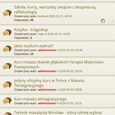
Szkoła, kursy, warsztaty związne z akupresurą,
refleksologią
Ostatni post autor:
bonka
«
2022-01-21, 08:24
Odpowiedzi:
25
1
2
Książka - kręgosłup
Ostatni post autor:
regis
«
2020-12-14, 12:05
Odpowiedzi:
3
Jakie studium wybrać?
Ostatni post autor:
administrator
«
2019-12-19, 09:49
Odpowiedzi:
13
Kurs masażu tkanek głębokich+Terapia Mięśniowo
Powięziowych
Ostatni post autor:
administrator
«
2019-05-23, 08:16
Jedyny oficjalny kurs w Polsce z Masażu
Tensegracyjnego
Ostatni post autor:
administrator
«
2019-04-23, 08:08
Kurs masażu tensegracyjnego
Ostatni post autor:
administrator
«
2019-01-02, 10:31
Technik masażysta Wrocław - którą szkołę wybrać