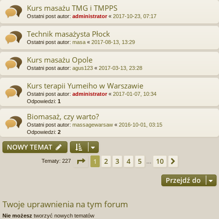
Kurs masażu TMG i TMPPS
Ostatni post autor:
administrator
«
2017-10-23, 07:17
Technik masażysta Płock
Ostatni post autor:
masa
«
2017-08-13, 13:29
Kurs masażu Opole
Ostatni post autor:
agus123
«
2017-03-13, 23:28
Kurs terapii Yumeiho w Warszawie
Ostatni post autor:
administrator
«
2017-01-07, 10:34
Odpowiedzi:
1
Biomasaż, czy warto?
Ostatni post autor:
massagewarsaw
«
2016-10-01, 03:15
Odpowiedzi:
2
NOWY TEMAT
Strona
1
z
10
2
3
4
5
10
1
Następna
Tematy: 227
…
Przejdź do
Twoje uprawnienia na tym forum
Nie możesz
tworzyć nowych tematów