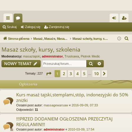
ię
or
al
ar
Szukaj
Zaloguj się
Zarejestruj się
ce
a
og
ej
S
Strona główna
Masaż, Masaże, Masażyści. Forum serwisu e-Masaz.pl
Masaż szkoły, kursy, szkolenia
j
uj
es
z
Masaż szkoły, kursy, szkolenia
u
…
si
tru
Moderatorzy:
masaztajski
,
administrator
,
Truskawa
,
Piotrek Medic
k
ę
j
Szukaj
Wyszukiwanie
NOWY TEMAT
a
si
j
Strona
1
z
10
2
3
4
5
10
1
Następna
Tematy: 227
…
ę
Ogłoszenia
Kurs masaż tajski,stemplami,stóp, indonezyjski do 50%
zniżki
Ostatni post autor:
massagewarsaw
«
2016-09-09, 07:33
Odpowiedzi:
11
!!!PRZED DODANIEM OGŁOSZENIA PRZECZYTAJ
REGULAMIN!!!
Ostatni post autor:
administrator
«
2010-03-09, 17:54