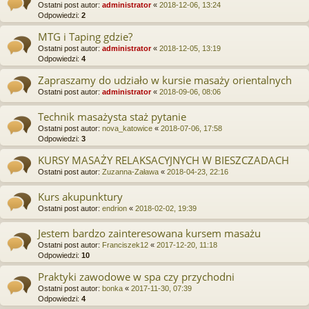
Ostatni post autor:
administrator
«
2018-12-06, 13:24
Odpowiedzi:
2
MTG i Taping gdzie?
Ostatni post autor:
administrator
«
2018-12-05, 13:19
Odpowiedzi:
4
Zapraszamy do udziało w kursie masaży orientalnych
Ostatni post autor:
administrator
«
2018-09-06, 08:06
Technik masażysta staż pytanie
Ostatni post autor:
nova_katowice
«
2018-07-06, 17:58
Odpowiedzi:
3
KURSY MASAŻY RELAKSACYJNYCH W BIESZCZADACH
Ostatni post autor:
Zuzanna-Zaława
«
2018-04-23, 22:16
Kurs akupunktury
Ostatni post autor:
endrion
«
2018-02-02, 19:39
Jestem bardzo zainteresowana kursem masażu
Ostatni post autor:
Franciszek12
«
2017-12-20, 11:18
Odpowiedzi:
10
Praktyki zawodowe w spa czy przychodni
Ostatni post autor:
bonka
«
2017-11-30, 07:39
Odpowiedzi:
4