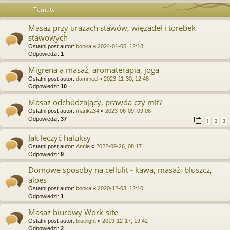
Tematy
Masaż przy urazach stawów, więzadeł i torebek
stawowych
Ostatni post autor:
bonka
«
2024-01-05, 12:18
Odpowiedzi:
1
Migrena a masaż, aromaterapia, joga
Ostatni post autor:
dammed
«
2023-11-30, 12:48
Odpowiedzi:
10
Masaż odchudzający, prawda czy mit?
Ostatni post autor:
marika34
«
2023-06-09, 09:08
Odpowiedzi:
37
1
2
3
Jak leczyć haluksy
Ostatni post autor:
Annie
«
2022-09-26, 08:17
Odpowiedzi:
9
Domowe sposoby na cellulit - kawa, masaż, bluszcz,
aloes
Ostatni post autor:
bonka
«
2020-12-03, 12:10
Odpowiedzi:
1
Masaż biurowy Work-site
Ostatni post autor:
bluelight
«
2019-12-17, 19:42
Odpowiedzi:
2