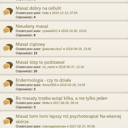
Masaż dobry na cellulit
Ostatni post autor:
hella
«
2019-12-13, 07:54
Odpowiedzi:
4
Nieudany masaż
Ostatni post autor:
sylwia4012
«
2018-10-28, 19:02
Odpowiedzi:
9
Masaż ciążowy
Ostatni post autor:
gwiazdeczka7
«
2018-09-19, 13:42
Odpowiedzi:
13
Masaż stóp to podstawa!
Ostatni post autor:
no_name
«
2018-06-27, 12:16
Odpowiedzi:
10
Endermologia - czy to działa
Ostatni post autor:
Anna1993
«
2018-03-28, 14:29
Odpowiedzi:
3
Bo masaży trzeba wziąć kilka, a nie tylko jeden
Ostatni post autor:
Mella
«
2017-06-26, 09:14
Odpowiedzi:
3
Masaż lomi lomi lepszy niż psychoterapia! Na własnej
skórze
Ostatni post autor:
massagewarsaw
«
2017-02-27, 04:36