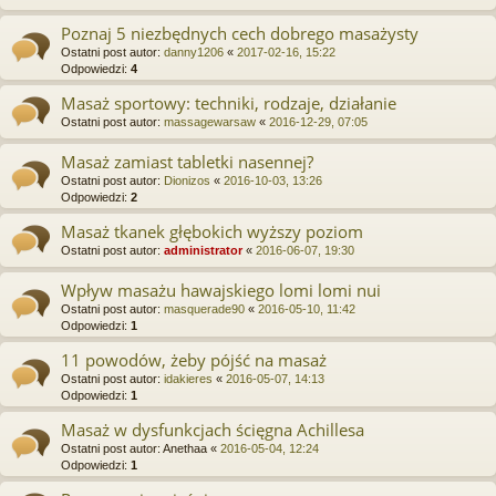
Poznaj 5 niezbędnych cech dobrego masażysty
Ostatni post autor:
danny1206
«
2017-02-16, 15:22
Odpowiedzi:
4
Masaż sportowy: techniki, rodzaje, działanie
Ostatni post autor:
massagewarsaw
«
2016-12-29, 07:05
Masaż zamiast tabletki nasennej?
Ostatni post autor:
Dionizos
«
2016-10-03, 13:26
Odpowiedzi:
2
Masaż tkanek głębokich wyższy poziom
Ostatni post autor:
administrator
«
2016-06-07, 19:30
Wpływ masażu hawajskiego lomi lomi nui
Ostatni post autor:
masquerade90
«
2016-05-10, 11:42
Odpowiedzi:
1
11 powodów, żeby pójść na masaż
Ostatni post autor:
idakieres
«
2016-05-07, 14:13
Odpowiedzi:
1
Masaż w dysfunkcjach ścięgna Achillesa
Ostatni post autor:
Anethaa
«
2016-05-04, 12:24
Odpowiedzi:
1