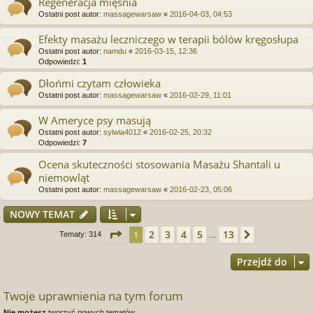
Regeneracja mięśnia
Ostatni post autor:
massagewarsaw
«
2016-04-03, 04:53
Efekty masażu leczniczego w terapii bólów kręgosłupa
Ostatni post autor:
namdu
«
2016-03-15, 12:36
Odpowiedzi:
1
Dłońmi czytam człowieka
Ostatni post autor:
massagewarsaw
«
2016-02-29, 11:01
W Ameryce psy masują
Ostatni post autor:
sylwia4012
«
2016-02-25, 20:32
Odpowiedzi:
7
Ocena skuteczności stosowania Masażu Shantali u
niemowląt
Ostatni post autor:
massagewarsaw
«
2016-02-23, 05:06
NOWY TEMAT
Strona
1
z
13
2
3
4
5
13
1
Następna
Tematy: 314
…
Przejdź do
Twoje uprawnienia na tym forum
Nie możesz
tworzyć nowych tematów