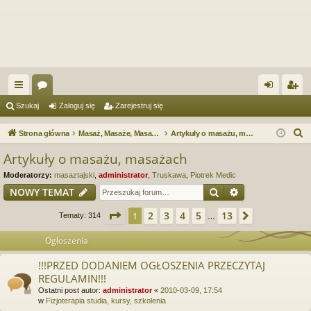
ię
or
al
ar
Szukaj
Zaloguj się
Zarejestruj się
ce
a
og
ej
S
Strona główna
Masaż, Masaże, Masażyści. Forum serwisu e-Masaz.pl
Artykuły o masażu, masażach
j
uj
es
z
Artykuły o masażu, masażach
u
…
si
tru
Moderatorzy:
masaztajski
,
administrator
,
Truskawa
,
Piotrek Medic
k
ę
j
Szukaj
Wyszukiwanie
NOWY TEMAT
a
si
j
Strona
1
z
13
2
3
4
5
13
1
Następna
Tematy: 314
…
ę
Ogłoszenia
!!!PRZED DODANIEM OGŁOSZENIA PRZECZYTAJ
REGULAMIN!!!
Ostatni post autor:
administrator
«
2010-03-09, 17:54
w
Fizjoterapia studia, kursy, szkolenia