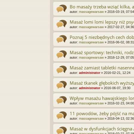
Bo masaży trzeba wziąć kilka, a
autor:
massagewarsaw
»
2016-03-19, 07:54
Masaż lomi lomi lepszy niż psy
autor:
massagewarsaw
»
2017-02-27, 04:36
Poznaj 5 niezbędnych cech do
autor:
massagewarsaw
»
2016-06-02, 08:31
Masaż sportowy: techniki, rodza
autor:
massagewarsaw
»
2016-12-29, 07:05
Masaż zamiast tabletki nasenne
autor:
administrator
»
2016-02-21, 12:24
Masaż tkanek głębokich wyższ
autor:
administrator
»
2016-06-07, 19:30
Wpływ masażu hawajskiego lom
autor:
massagewarsaw
»
2016-02-23, 04:00
11 powodów, żeby pójść na m
autor:
massagewarsaw
»
2016-04-13, 02:36
Masaż w dysfunkcjach ścięgna 
autor:
massagewarsaw
»
2016-02-22, 07:19