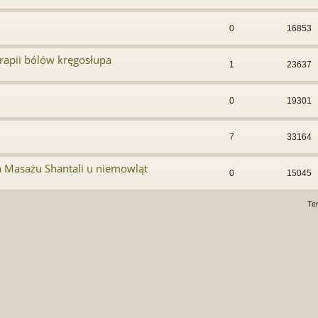
0
16853
rapii bólów kręgosłupa
1
23637
0
19301
7
33164
a Masażu Shantali u niemowląt
0
15045
Te