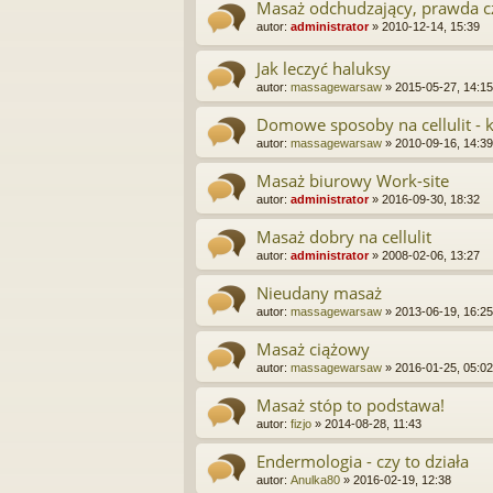
Masaż odchudzający, prawda c
autor:
administrator
»
2010-12-14, 15:39
Jak leczyć haluksy
autor:
massagewarsaw
»
2015-05-27, 14:15
Domowe sposoby na cellulit - k
autor:
massagewarsaw
»
2010-09-16, 14:39
Masaż biurowy Work-site
autor:
administrator
»
2016-09-30, 18:32
Masaż dobry na cellulit
autor:
administrator
»
2008-02-06, 13:27
Nieudany masaż
autor:
massagewarsaw
»
2013-06-19, 16:25
Masaż ciążowy
autor:
massagewarsaw
»
2016-01-25, 05:02
Masaż stóp to podstawa!
autor:
fizjo
»
2014-08-28, 11:43
Endermologia - czy to działa
autor:
Anulka80
»
2016-02-19, 12:38