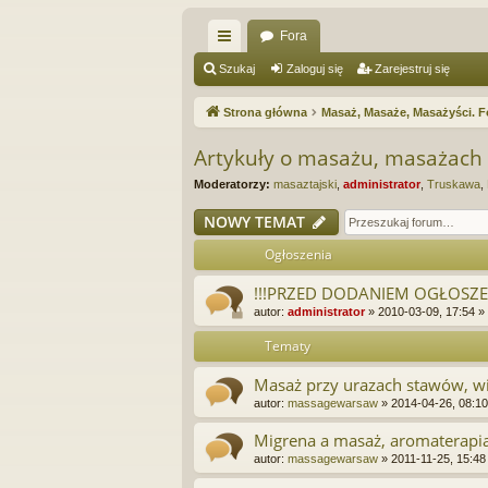
Fora
ię
Szukaj
Zaloguj się
Zarejestruj się
ce
Strona główna
Masaż, Masaże, Masażyści. F
j
Artykuły o masażu, masażach
…
Moderatorzy:
masaztajski
,
administrator
,
Truskawa
,
NOWY TEMAT
Ogłoszenia
!!!PRZED DODANIEM OGŁOSZEN
autor:
administrator
»
2010-03-09, 17:54
»
Tematy
Masaż przy urazach stawów, wi
autor:
massagewarsaw
»
2014-04-26, 08:10
Migrena a masaż, aromaterapia
autor:
massagewarsaw
»
2011-11-25, 15:48