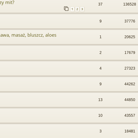
zy mit?
37
136528
1
2
3
9
37776
awa, masaż, bluszcz, aloes
1
20625
2
17679
4
27323
9
44262
13
44850
10
43557
3
18481