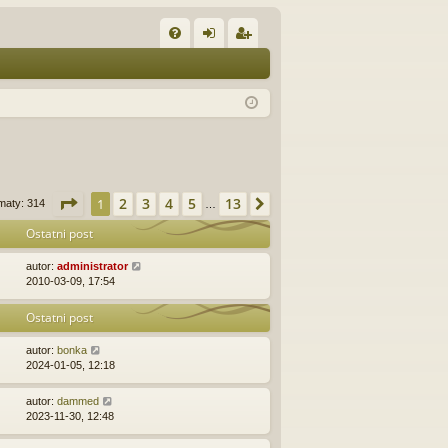
W
FA
al
ar
Q
og
ej
uj
es
si
tru
ę
j
Strona
1
z
13
2
3
4
5
13
1
Następna
maty: 314
…
si
Ostatni post
ę
autor:
administrator
2010-03-09, 17:54
Ostatni post
autor:
bonka
2024-01-05, 12:18
autor:
dammed
2023-11-30, 12:48