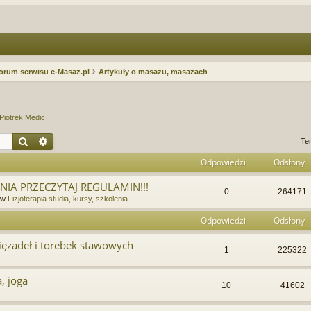
orum serwisu e-Masaz.pl
Artykuły o masażu, masażach
Piotrek Medic
Szukaj
Wyszukiwanie zaawansowane
Te
Odpowiedzi
Odsłony
IA PRZECZYTAJ REGULAMIN!!!
0
264171
 w
Fizjoterapia studia, kursy, szkolenia
Odpowiedzi
Odsłony
ęzadeł i torebek stawowych
1
225322
, joga
10
41602