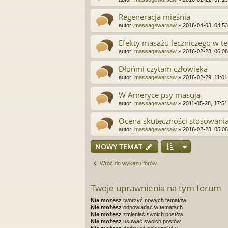
Regeneracja mięśnia
autor:
massagewarsaw
»
2016-04-03, 04:53
Efekty masażu leczniczego w te
autor:
massagewarsaw
»
2016-02-23, 06:08
Dłońmi czytam człowieka
autor:
massagewarsaw
»
2016-02-29, 11:01
W Ameryce psy masują
autor:
massagewarsaw
»
2011-05-28, 17:51
Ocena skuteczności stosowani
autor:
massagewarsaw
»
2016-02-23, 05:06
NOWY TEMAT
Wróć do wykazu forów
Twoje uprawnienia na tym forum
Nie możesz
tworzyć nowych tematów
Nie możesz
odpowiadać w tematach
Nie możesz
zmieniać swoich postów
Nie możesz
usuwać swoich postów