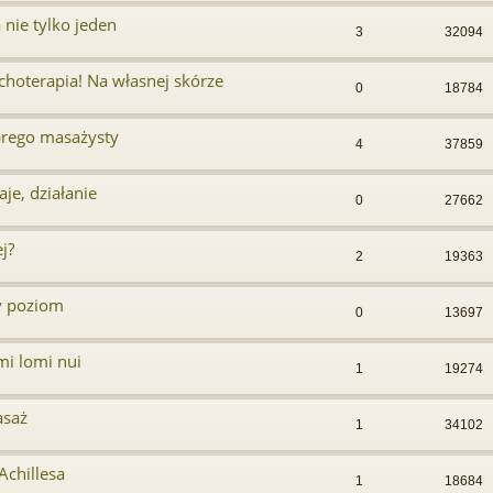
 nie tylko jeden
3
32094
choterapia! Na własnej skórze
0
18784
brego masażysty
4
37859
je, działanie
0
27662
j?
2
19363
y poziom
0
13697
i lomi nui
1
19274
asaż
1
34102
Achillesa
1
18684