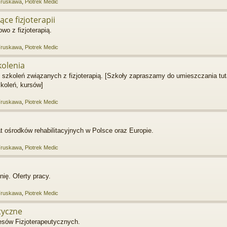
Truskawa
,
Piotrek Medic
ące fizjoterapii
wo z fizjoterapią.
Truskawa
,
Piotrek Medic
kolenia
, szkoleń związanych z fizjoterapią. [Szkoły zapraszamy do umieszczania tut
koleń, kursów]
Truskawa
,
Piotrek Medic
t ośrodków rehabilitacyjnych w Polsce oraz Europie.
Truskawa
,
Piotrek Medic
ię. Oferty pracy.
Truskawa
,
Piotrek Medic
tyczne
esów Fizjoterapeutycznych.