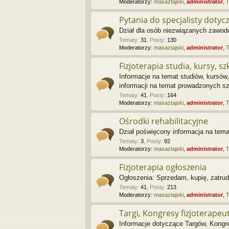
Moderatorzy:
masaztajski
,
administrator
,
Pytania do specjalisty dotycz
Dział dla osób niezwiązanych zawodo
Tematy
:
31
,
Posty
:
130
Moderatorzy:
masaztajski
,
administrator
,
Fizjoterapia studia, kursy, sz
Informacje na temat studiów, kursów
informacji na temat prowadzonych sz
Tematy
:
41
,
Posty
:
164
Moderatorzy:
masaztajski
,
administrator
,
Ośrodki rehabilitacyjne
Dział poświęcony informacja na tema
Tematy
:
3
,
Posty
:
92
Moderatorzy:
masaztajski
,
administrator
,
Fizjoterapia ogłoszenia
Ogłoszenia: Sprzedam, kupię, zatrudn
Tematy
:
41
,
Posty
:
213
Moderatorzy:
masaztajski
,
administrator
,
Targi, Kongresy fizjoterapeu
Informacje dotyczące Targów, Kongr