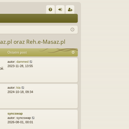
W
FA
al
ar
Q
og
ej
uj
es
saz.pl oraz Reh.e-Masaz.pl
si
tru
Ostatni post
ę
j
si
W
autor:
dammed
y
2023-11-28, 13:55
ii.
ę
ś
w
i
e
W
t
autor:
kia
y
l
2024-10-18, 09:34
ś
n
w
a
i
j
e
n
t
o
syncswap
l
w
W
autor:
syncswap
n
s
y
2026-08-01, 00:01
a
z
ś