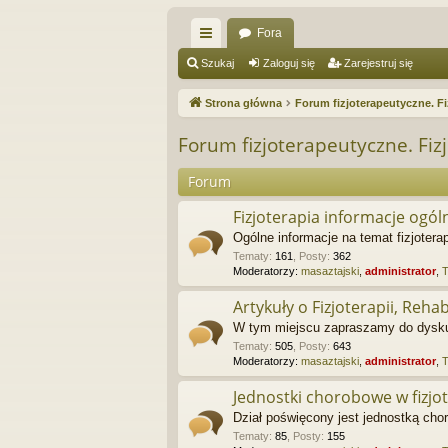
Fora
ię
Szukaj
Zaloguj się
Zarejestruj się
ce
Strona główna
Forum fizjoterapeutyczne. Fi
j
Forum fizjoterapeutyczne. Fizj
…
Forum
Fizjoterapia informacje ogól
Ogólne informacje na temat fizjoterap
Tematy
:
161
,
Posty
:
362
Moderatorzy:
masaztajski
,
administrator
,
Artykuły o Fizjoterapii, Rehabi
W tym miejscu zapraszamy do dyskusj
Tematy
:
505
,
Posty
:
643
Moderatorzy:
masaztajski
,
administrator
,
Jednostki chorobowe w fizjot
Dział poświęcony jest jednostką chor
Tematy
:
85
,
Posty
:
155