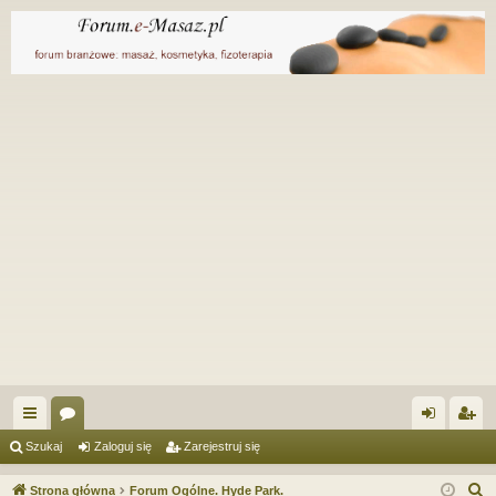
ię
or
al
ar
Szukaj
Zaloguj się
Zarejestruj się
ce
a
og
ej
S
Strona główna
Forum Ogólne. Hyde Park.