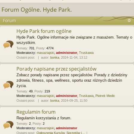
j
uj
es
z
Forum Ogólne. Hyde Park.
u
…
si
tru
k
Forum
ę
j
a
Hyde Park forum ogólne
si
j
Hyde Park. Ogólne informacje nie związane z masażem. Tematy o
ę
wszystkim.
Tematy
:
701
,
Posty
:
4774
Moderatorzy:
masaztajski
,
administrator
,
Truskawa
Ostatni post:
autor:
bonka
, 2024-11-04, 13:12
Porady napisane przez specjalistów
Zobacz porady napisane przez specjalistów. Porady z dziedziny
zdrowia, fitness, spa, wellness, sportu oraz różnych dziedzin
życia.
Tematy
:
49
,
Posty
:
219
Moderatorzy:
masaztajski
,
administrator
,
Truskawa
,
Piotrek Medic
Ostatni post:
autor:
bonka
, 2024-09-25, 11:50
Regulamin forum
Regulamin korzystania z forum.
Tematy
:
2
,
Posty
:
2
Moderatorzy:
masaztajski
,
administrator
Ostatni post:
Ogłoszenia Kursów, Sprzetów i…