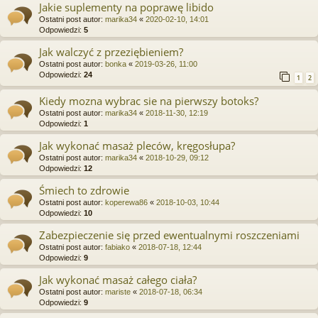
Jakie suplementy na poprawę libido
Ostatni post autor:
marika34
«
2020-02-10, 14:01
Odpowiedzi:
5
Jak walczyć z przeziębieniem?
Ostatni post autor:
bonka
«
2019-03-26, 11:00
Odpowiedzi:
24
1
2
Kiedy mozna wybrac sie na pierwszy botoks?
Ostatni post autor:
marika34
«
2018-11-30, 12:19
Odpowiedzi:
1
Jak wykonać masaż pleców, kręgosłupa?
Ostatni post autor:
marika34
«
2018-10-29, 09:12
Odpowiedzi:
12
Śmiech to zdrowie
Ostatni post autor:
koperewa86
«
2018-10-03, 10:44
Odpowiedzi:
10
Zabezpieczenie się przed ewentualnymi roszczeniami
Ostatni post autor:
fabiako
«
2018-07-18, 12:44
Odpowiedzi:
9
Jak wykonać masaż całego ciała?
Ostatni post autor:
mariste
«
2018-07-18, 06:34
Odpowiedzi:
9