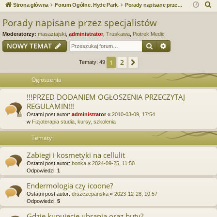
ce
a
og
ej
S
Strona główna
Forum Ogólne. Hyde Park.
Porady napisane przez specjalistów
j
uj
es
z
Porady napisane przez specjalistów
u
…
si
tru
Moderatorzy:
masaztajski
,
administrator
,
Truskawa
,
Piotrek Medic
k
ę
j
Szukaj
Wyszukiwanie
NOWY TEMAT
a
si
j
2
1
Następna
Tematy: 49
ę
Ogłoszenia
!!!PRZED DODANIEM OGŁOSZENIA PRZECZYTAJ
REGULAMIN!!!
Ostatni post autor:
administrator
«
2010-03-09, 17:54
w
Fizjoterapia studia, kursy, szkolenia
Tematy
Zabiegi i kosmetyki na cellulit
Ostatni post autor:
bonka
«
2024-09-25, 11:50
Odpowiedzi:
1
Endermologia czy icoone?
Ostatni post autor:
drszczepanska
«
2023-12-28, 10:57
Odpowiedzi:
5
Gdzie kupujecie ubrania oraz buty?