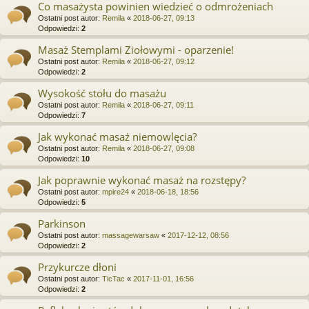
Co masażysta powinien wiedzieć o odmrożeniach
Ostatni post autor:
Remila
«
2018-06-27, 09:13
Odpowiedzi:
2
Masaż Stemplami Ziołowymi - oparzenie!
Ostatni post autor:
Remila
«
2018-06-27, 09:12
Odpowiedzi:
2
Wysokość stołu do masażu
Ostatni post autor:
Remila
«
2018-06-27, 09:11
Odpowiedzi:
7
Jak wykonać masaż niemowlęcia?
Ostatni post autor:
Remila
«
2018-06-27, 09:08
Odpowiedzi:
10
Jak poprawnie wykonać masaż na rozstępy?
Ostatni post autor:
mpire24
«
2018-06-18, 18:56
Odpowiedzi:
5
Parkinson
Ostatni post autor:
massagewarsaw
«
2017-12-12, 08:56
Odpowiedzi:
2
Przykurcze dłoni
Ostatni post autor:
TicTac
«
2017-11-01, 16:56
Odpowiedzi:
2