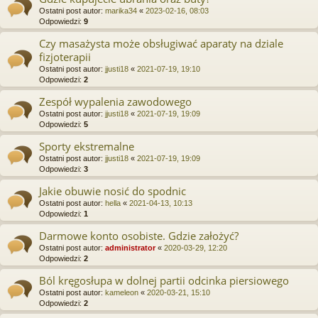
Ostatni post autor:
marika34
«
2023-02-16, 08:03
Odpowiedzi:
9
Czy masażysta może obsługiwać aparaty na dziale
fizjoterapii
Ostatni post autor:
jjusti18
«
2021-07-19, 19:10
Odpowiedzi:
2
Zespół wypalenia zawodowego
Ostatni post autor:
jjusti18
«
2021-07-19, 19:09
Odpowiedzi:
5
Sporty ekstremalne
Ostatni post autor:
jjusti18
«
2021-07-19, 19:09
Odpowiedzi:
3
Jakie obuwie nosić do spodnic
Ostatni post autor:
hella
«
2021-04-13, 10:13
Odpowiedzi:
1
Darmowe konto osobiste. Gdzie założyć?
Ostatni post autor:
administrator
«
2020-03-29, 12:20
Odpowiedzi:
2
Ból kręgosłupa w dolnej partii odcinka piersiowego
Ostatni post autor:
kameleon
«
2020-03-21, 15:10
Odpowiedzi:
2