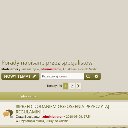
Porady napisane przez specjalistów
Moderatorzy:
masaztajski
,
administrator
,
Truskawa
,
Piotrek Medic
Szukaj
Wyszukiwanie
NOWY TEMAT
2
1
Następna
Tematy: 49
Ogłoszenia
!!!PRZED DODANIEM OGŁOSZENIA PRZECZYTAJ
REGULAMIN!!!
Ostatni post autor:
administrator
«
2010-03-09, 17:54
w
Fizjoterapia studia, kursy, szkolenia