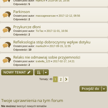
Ostatni post autor:
mpire24
«
2018-06-18, 18:56
Odpowiedzi:
5
Parkinson
Ostatni post autor:
massagewarsaw
«
2017-12-12, 08:56
Odpowiedzi:
2
Przykurcze dłoni
Ostatni post autor:
TicTac
«
2017-11-01, 16:56
Odpowiedzi:
2
Refleksologia stóp dobroczynny wpływ dotyku
Ostatni post autor:
marika34
«
2017-09-15, 11:55
Odpowiedzi:
10
Relaks nie odmawiaj sobie przyjemności
Ostatni post autor:
izabella_123
«
2017-02-17, 14:21
Odpowiedzi:
2
NOWY TEMAT
2
1
Następna
Tematy: 49
Przejdź do
Twoje uprawnienia na tym forum
Nie możesz
tworzyć nowych tematów