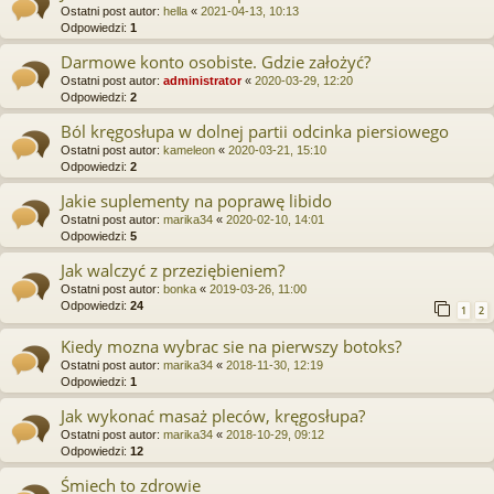
Ostatni post autor:
hella
«
2021-04-13, 10:13
Odpowiedzi:
1
Darmowe konto osobiste. Gdzie założyć?
Ostatni post autor:
administrator
«
2020-03-29, 12:20
Odpowiedzi:
2
Ból kręgosłupa w dolnej partii odcinka piersiowego
Ostatni post autor:
kameleon
«
2020-03-21, 15:10
Odpowiedzi:
2
Jakie suplementy na poprawę libido
Ostatni post autor:
marika34
«
2020-02-10, 14:01
Odpowiedzi:
5
Jak walczyć z przeziębieniem?
Ostatni post autor:
bonka
«
2019-03-26, 11:00
Odpowiedzi:
24
1
2
Kiedy mozna wybrac sie na pierwszy botoks?
Ostatni post autor:
marika34
«
2018-11-30, 12:19
Odpowiedzi:
1
Jak wykonać masaż pleców, kręgosłupa?
Ostatni post autor:
marika34
«
2018-10-29, 09:12
Odpowiedzi:
12
Śmiech to zdrowie