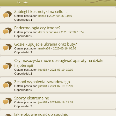
Tematy
Zabiegi i kosmetyki na cellulit
Ostatni post autor:
bonka
«
2024-09-25, 11:50
Odpowiedzi:
1
Endermologia czy icoone?
Ostatni post autor:
drszczepanska
«
2023-12-28, 10:57
Odpowiedzi:
5
Gdzie kupujecie ubrania oraz buty?
Ostatni post autor:
marika34
«
2023-02-16, 08:03
Odpowiedzi:
9
Czy masażysta może obsługiwać aparaty na dziale
fizjoterapii
Ostatni post autor:
jjusti18
«
2021-07-19, 19:10
Odpowiedzi:
2
Zespół wypalenia zawodowego
Ostatni post autor:
jjusti18
«
2021-07-19, 19:09
Odpowiedzi:
5
Sporty ekstremalne
Ostatni post autor:
jjusti18
«
2021-07-19, 19:09
Odpowiedzi:
3
Jakie obuwie nosić do spodnic