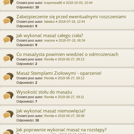
Ostatni post autor:
koperewa86
«
2018-10-03, 10:44
Odpowiedzi:
10
Zabezpieczenie się przed ewentualnymi roszczeniami
Ostatni post autor:
fabiako
«
2018-07-18, 12:44
Odpowiedzi:
9
Jak wykonać masaż całego ciała?
Ostatni post autor:
mariste
«
2018-07-18, 06:34
Odpowiedzi:
9
Co masażysta powinien wiedzieć o odmrożeniach
Ostatni post autor:
Remila
«
2018-06-27, 09:13
Odpowiedzi:
2
Masaż Stemplami Ziołowymi - oparzenie!
Ostatni post autor:
Remila
«
2018-06-27, 09:12
Odpowiedzi:
2
Wysokość stołu do masażu
Ostatni post autor:
Remila
«
2018-06-27, 09:11
Odpowiedzi:
7
Jak wykonać masaż niemowlęcia?
Ostatni post autor:
Remila
«
2018-06-27, 09:08
Odpowiedzi:
10
Jak poprawnie wykonać masaż na rozstępy?