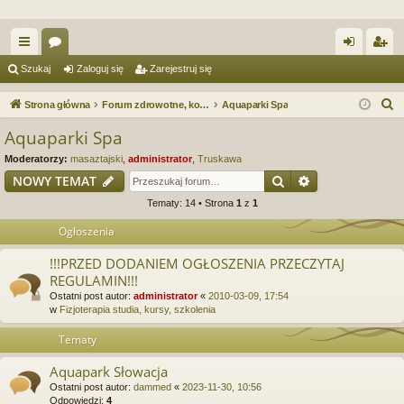
ię
or
al
ar
Szukaj
Zaloguj się
Zarejestruj się
ce
a
og
ej
S
Strona główna
Forum zdrowotne, kosmetyczne. Spa & Wellness. Forum serwisu Spa.e-Masaz.pl
Aquaparki Spa
j
uj
es
z
Aquaparki Spa
u
…
si
tru
Moderatorzy:
masaztajski
,
administrator
,
Truskawa
k
ę
j
Szukaj
Wyszukiwanie
NOWY TEMAT
a
Tematy: 14 • Strona
1
z
1
si
j
Ogłoszenia
ę
!!!PRZED DODANIEM OGŁOSZENIA PRZECZYTAJ
REGULAMIN!!!
Ostatni post autor:
administrator
«
2010-03-09, 17:54
w
Fizjoterapia studia, kursy, szkolenia
Tematy
Aquapark Słowacja
Ostatni post autor:
dammed
«
2023-11-30, 10:56
Odpowiedzi:
4