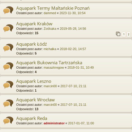
Aquapark Termy Maltańskie Poznań
Ostatni post autor:
dammed
«
2023-11-30, 10:54
Aquapark Kraków
Ostatni post autor:
Zośkaka
«
2019-05-28, 14:56
Odpowiedzi:
15
1
2
Aquapark Łódź
Ostatni post autor:
michalka
«
2018-02-20, 14:57
Odpowiedzi:
5
Aquapark Bukownia Tartrzańska
Ostatni post autor:
masazkregow
«
2018-01-31, 10:49
Odpowiedzi:
4
Aquapark Leszno
Ostatni post autor:
marcin00
«
2017-07-10, 21:11
Odpowiedzi:
1
Aquapark Wrocław
Ostatni post autor:
marcin00
«
2017-07-10, 21:11
Odpowiedzi:
13
Aquapark Reda
Ostatni post autor:
administrator
«
2017-01-07, 11:00