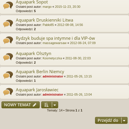
Aquapark Sopot
Ostatni post autor:
margo
«
2015-11-23, 20:30
Odpowiedzi:
5
Aquapark Druskienniki Litwa
Ostatni post autor:
Pablo85
«
2012-08-08, 14:56
Odpowiedzi:
2
Rydzyk buduje spa intymne i dla VIP-ów
Ostatni post autor:
massagewarsaw
«
2012-06-24, 07:09
Aquapark Olsztyn
Ostatni post autor:
Kosmetyczka
«
2011-08-30, 22:03
Odpowiedzi:
2
Aquapark Berlin Niemcy
Ostatni post autor:
administrator
«
2011-05-26, 13:15
Odpowiedzi:
1
Aquapark Jarosławiec
Ostatni post autor:
administrator
«
2011-05-26, 13:04
NOWY TEMAT
Tematy: 14 • Strona
1
z
1
Przejdź do