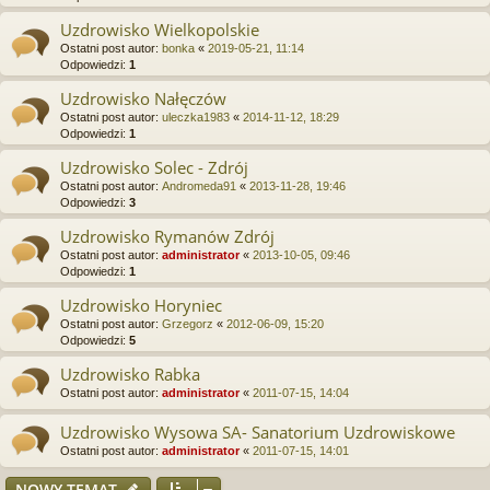
Uzdrowisko Wielkopolskie
Ostatni post autor:
bonka
«
2019-05-21, 11:14
Odpowiedzi:
1
Uzdrowisko Nałęczów
Ostatni post autor:
uleczka1983
«
2014-11-12, 18:29
Odpowiedzi:
1
Uzdrowisko Solec - Zdrój
Ostatni post autor:
Andromeda91
«
2013-11-28, 19:46
Odpowiedzi:
3
Uzdrowisko Rymanów Zdrój
Ostatni post autor:
administrator
«
2013-10-05, 09:46
Odpowiedzi:
1
Uzdrowisko Horyniec
Ostatni post autor:
Grzegorz
«
2012-06-09, 15:20
Odpowiedzi:
5
Uzdrowisko Rabka
Ostatni post autor:
administrator
«
2011-07-15, 14:04
Uzdrowisko Wysowa SA- Sanatorium Uzdrowiskowe
Ostatni post autor:
administrator
«
2011-07-15, 14:01
NOWY TEMAT