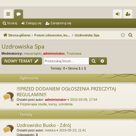
ię
or
al
ar
Szukaj
Zaloguj się
Zarejestruj się
ce
a
og
ej
S
Strona główna
Forum zdrowotne, kosmetyczne. Spa & Wellness. Forum serwisu Spa.e-Masaz.pl
Uzdrowiska Spa
j
uj
es
z
Uzdrowiska Spa
u
…
si
tru
Moderatorzy:
masaztajski
,
administrator
,
Truskawa
k
ę
j
Szukaj
Wyszukiwanie
NOWY TEMAT
a
Tematy: 8 • Strona
1
z
1
si
j
Ogłoszenia
ę
!!!PRZED DODANIEM OGŁOSZENIA PRZECZYTAJ
REGULAMIN!!!
Ostatni post autor:
administrator
«
2010-03-09, 17:54
w
Fizjoterapia studia, kursy, szkolenia
Tematy
Uzdrowisko Busko - Zdrój
Ostatni post autor:
melska
«
2019-05-23, 11:41
Odpowiedzi:
3