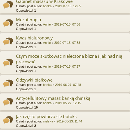
Gabinet masażu w Krakowie
Ostatni post autor:
bonka
«
2019-07-15, 12:05
Odpowiedzi:
1
Mezoterapia
Ostatni post autor:
Annie
«
2019-07-15, 07:36
Odpowiedzi:
1
Kwas hialuronowy
Ostatni post autor:
Annie
«
2019-07-15, 07:33
Odpowiedzi:
1
Czym może skutkować nieleczona blizna i jak nad nią
pracować
Ostatni post autor:
Annie
«
2019-07-15, 07:27
Odpowiedzi:
1
Odżywki białkowe
Ostatni post autor:
bonka
«
2019-06-27, 07:48
Odpowiedzi:
1
Antycellulitowy masaż bańką chińską
Ostatni post autor:
bonka
«
2019-05-27, 12:15
Odpowiedzi:
10
Jak często powtarza się botoks
Ostatni post autor:
melska
«
2019-05-23, 11:44
Odpowiedzi:
2