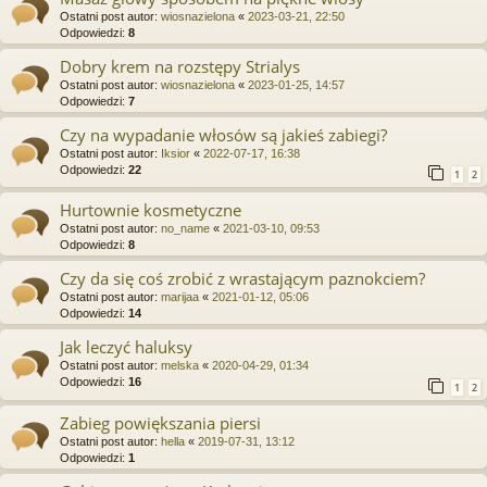
Ostatni post autor:
wiosnazielona
«
2023-03-21, 22:50
Odpowiedzi:
8
Dobry krem na rozstępy Strialys
Ostatni post autor:
wiosnazielona
«
2023-01-25, 14:57
Odpowiedzi:
7
Czy na wypadanie włosów są jakieś zabiegi?
Ostatni post autor:
Iksior
«
2022-07-17, 16:38
Odpowiedzi:
22
1
2
Hurtownie kosmetyczne
Ostatni post autor:
no_name
«
2021-03-10, 09:53
Odpowiedzi:
8
Czy da się coś zrobić z wrastającym paznokciem?
Ostatni post autor:
marijaa
«
2021-01-12, 05:06
Odpowiedzi:
14
Jak leczyć haluksy
Ostatni post autor:
melska
«
2020-04-29, 01:34
Odpowiedzi:
16
1
2
Zabieg powiększania piersi
Ostatni post autor:
hella
«
2019-07-31, 13:12
Odpowiedzi:
1