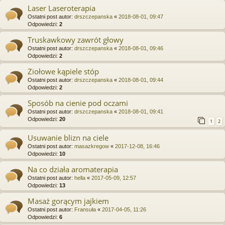
Laser Laseroterapia
Ostatni post autor:
drszczepanska
«
2018-08-01, 09:47
Odpowiedzi:
2
Truskawkowy zawrót głowy
Ostatni post autor:
drszczepanska
«
2018-08-01, 09:46
Odpowiedzi:
2
Ziołowe kąpiele stóp
Ostatni post autor:
drszczepanska
«
2018-08-01, 09:44
Odpowiedzi:
2
Sposób na cienie pod oczami
Ostatni post autor:
drszczepanska
«
2018-08-01, 09:41
Odpowiedzi:
20
1
2
Usuwanie blizn na ciele
Ostatni post autor:
masazkregow
«
2017-12-08, 16:46
Odpowiedzi:
10
Na co działa aromaterapia
Ostatni post autor:
hella
«
2017-05-09, 12:57
Odpowiedzi:
13
Masaż gorącym jajkiem
Ostatni post autor:
Fransuła
«
2017-04-05, 11:26
Odpowiedzi:
6