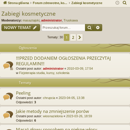
ce
a
og
ej
S
Strona główna
Forum zdrowotne, kosmetyczne. Spa & Wellness. Forum serwisu Spa.e-Masaz.pl
Zabiegi kosmetyczne
j
uj
es
z
Zabiegi kosmetyczne
u
…
si
tru
Moderatorzy:
masaztajski
,
administrator
,
Truskawa
k
ę
j
Szukaj
Wyszukiwanie
NOWY TEMAT
a
si
j
2
1
Następna
Tematy: 30
ę
Ogłoszenia
!!!PRZED DODANIEM OGŁOSZENIA PRZECZYTAJ
REGULAMIN!!!
Ostatni post autor:
administrator
«
2010-03-09, 17:54
w
Fizjoterapia studia, kursy, szkolenia
Tematy
Peeling
Ostatni post autor:
chrupcia
«
2023-04-05, 13:38
Odpowiedzi:
3
Jakie metody na zmniejszenie porów
Ostatni post autor:
wiosnazielona
«
2023-03-26, 18:59
Odpowiedzi:
6
Masaż głowy sposobem na piękne włosy