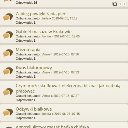
Odpowiedzi:
16
1
2
Zabieg powiększania piersi
Ostatni post autor:
hella
«
2019-07-31, 13:12
Odpowiedzi:
1
Gabinet masażu w Krakowie
Ostatni post autor:
bonka
«
2019-07-15, 12:05
Odpowiedzi:
1
Mezoterapia
Ostatni post autor:
Annie
«
2019-07-15, 07:36
Odpowiedzi:
1
Kwas hialuronowy
Ostatni post autor:
Annie
«
2019-07-15, 07:33
Odpowiedzi:
1
Czym może skutkować nieleczona blizna i jak nad nią
pracować
Ostatni post autor:
Annie
«
2019-07-15, 07:27
Odpowiedzi:
1
Odżywki białkowe
Ostatni post autor:
bonka
«
2019-06-27, 07:48
Odpowiedzi:
1
Antycellulitowy masaż bańką chińską