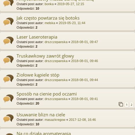
Ostatni post autor:
bonka
«
2019-05-27, 12:15
Odpowiedzi:
10
Jak często powtarza się botoks
Ostatni post autor:
melska
«
2019-05-23, 11:44
Odpowiedzi:
2
Laser Laseroterapia
Ostatni post autor:
drszczepanska
«
2018-08-01, 09:47
Odpowiedzi:
2
Truskawkowy zawrót głowy
Ostatni post autor:
drszczepanska
«
2018-08-01, 09:46
Odpowiedzi:
2
Ziołowe kąpiele stóp
Ostatni post autor:
drszczepanska
«
2018-08-01, 09:44
Odpowiedzi:
2
Sposób na cienie pod oczami
Ostatni post autor:
drszczepanska
«
2018-08-01, 09:41
Odpowiedzi:
20
1
2
Usuwanie blizn na ciele
Ostatni post autor:
masazkregow
«
2017-12-08, 16:46
Odpowiedzi:
10
Na co działa aromaterapia