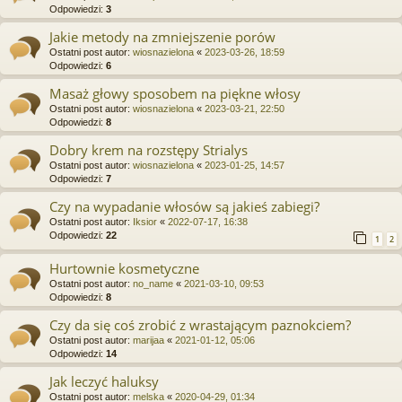
Odpowiedzi:
3
Jakie metody na zmniejszenie porów
Ostatni post autor:
wiosnazielona
«
2023-03-26, 18:59
Odpowiedzi:
6
Masaż głowy sposobem na piękne włosy
Ostatni post autor:
wiosnazielona
«
2023-03-21, 22:50
Odpowiedzi:
8
Dobry krem na rozstępy Strialys
Ostatni post autor:
wiosnazielona
«
2023-01-25, 14:57
Odpowiedzi:
7
Czy na wypadanie włosów są jakieś zabiegi?
Ostatni post autor:
Iksior
«
2022-07-17, 16:38
Odpowiedzi:
22
1
2
Hurtownie kosmetyczne
Ostatni post autor:
no_name
«
2021-03-10, 09:53
Odpowiedzi:
8
Czy da się coś zrobić z wrastającym paznokciem?
Ostatni post autor:
marijaa
«
2021-01-12, 05:06
Odpowiedzi:
14
Jak leczyć haluksy
Ostatni post autor:
melska
«
2020-04-29, 01:34