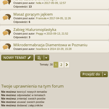
Ostatni post autor:
hella
«
2017-05-09, 12:57
Odpowiedzi:
13
Masaż gorącym jajkiem
Ostatni post autor:
Fransuła
«
2017-04-05, 11:26
Odpowiedzi:
6
Zabieg Hialuronoplastyka
Ostatni post autor:
Peggy
«
2015-09-13, 21:52
Odpowiedzi:
3
Mikrodermabrazja Diamentowa w Poznaniu
Ostatni post autor:
heartlove
«
2014-10-29, 15:28
NOWY TEMAT
2
1
Następna
Tematy: 30
Przejdź do
Twoje uprawnienia na tym forum
Nie możesz
tworzyć nowych tematów
Nie możesz
odpowiadać w tematach
Nie możesz
zmieniać swoich postów
Nie możesz
usuwać swoich postów
Nie możesz
dodawać załączników