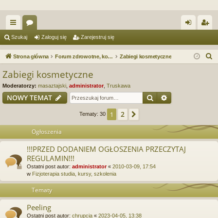
ię
or
al
ar
Szukaj
Zaloguj się
Zarejestruj się
ce
a
og
ej
S
Strona główna
Forum zdrowotne, kosmetyczne. Spa & Wellness. Forum serwisu Spa.e-Masaz.pl
Zabiegi kosmetyczne
j
uj
es
z
Zabiegi kosmetyczne
u
…
si
tru
Moderatorzy:
masaztajski
,
administrator
,
Truskawa
k
ę
j
Szukaj
Wyszukiwanie
NOWY TEMAT
a
si
j
2
1
Następna
Tematy: 30
ę
Ogłoszenia
!!!PRZED DODANIEM OGŁOSZENIA PRZECZYTAJ
REGULAMIN!!!
Ostatni post autor:
administrator
«
2010-03-09, 17:54
w
Fizjoterapia studia, kursy, szkolenia
Tematy
Peeling
Ostatni post autor:
chrupcia
«
2023-04-05, 13:38