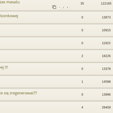
dczas masażu
35
122165
1
2
3
dsionkowej
0
13873
0
10915
0
11923
2
18226
j !!!
0
13378
1
14598
e się zregenerować??
0
13996
4
28409