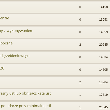
0
14158
enzie
0
13953
emy z wykonywaniem
0
14859
 uboczne
2
20545
adgrzebieniowego
0
14834
120
0
14505
2
18984
ężny ust lub obniżacz kąta ust
1
17319
 po udarze przy minimalnej sil
1
21045
5