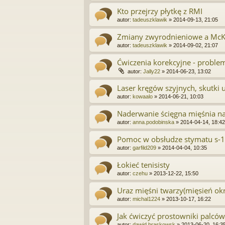
Kto przejrzy płytkę z RMI
autor:
tadeuszklawik
»
2014-09-13, 21:05
Zmiany zwyrodnieniowe a McK
autor:
tadeuszklawik
»
2014-09-02, 21:07
Ćwiczenia korekcyjne - probl
autor:
Jally22
»
2014-06-23, 13:02
Laser kręgów szyjnych, skutki
autor:
kowaalo
»
2014-06-21, 10:03
Naderwanie ścięgna mięśnia n
autor:
anna.podobinska
»
2014-04-14, 18:42
Pomoc w obsłudze stymatu s-
autor:
garfild209
»
2014-04-04, 10:35
Łokieć tenisisty
autor:
czehu
»
2013-12-22, 15:50
Uraz mięśni twarzy(mięsień okr
autor:
michal1224
»
2013-10-17, 16:22
Jak ćwiczyć prostowniki palców
autor:
dawid.braskowsk
»
2013-06-20, 16:3