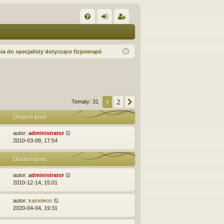
W
FA
al
ar
Q
og
ej
ia do specjalisty dotyczące fizjoterapii
uj
es
si
tru
ę
j
2
1
Następna
Tematy: 31
si
Ostatni post
ę
autor:
administrator
2010-03-09, 17:54
Ostatni post
autor:
administrator
2010-12-14, 15:01
autor:
kameleon
2020-04-04, 19:31