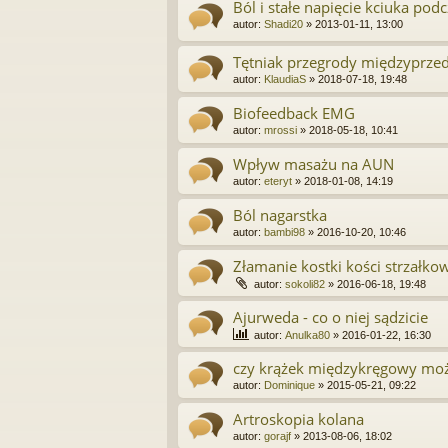
Ból i stałe napięcie kciuka po
autor:
Shadi20
»
2013-01-11, 13:00
Tętniak przegrody międzyprze
autor:
KlaudiaS
»
2018-07-18, 19:48
Biofeedback EMG
autor:
mrossi
»
2018-05-18, 10:41
Wpływ masażu na AUN
autor:
eteryt
»
2018-01-08, 14:19
Ból nagarstka
autor:
bambi98
»
2016-10-20, 10:46
Złamanie kostki kości strzałkowe
autor:
sokoli82
»
2016-06-18, 19:48
Ajurweda - co o niej sądzicie
autor:
Anulka80
»
2016-01-22, 16:30
czy krążek międzykręgowy moż
autor:
Dominique
»
2015-05-21, 09:22
Artroskopia kolana
autor:
gorajf
»
2013-08-06, 18:02