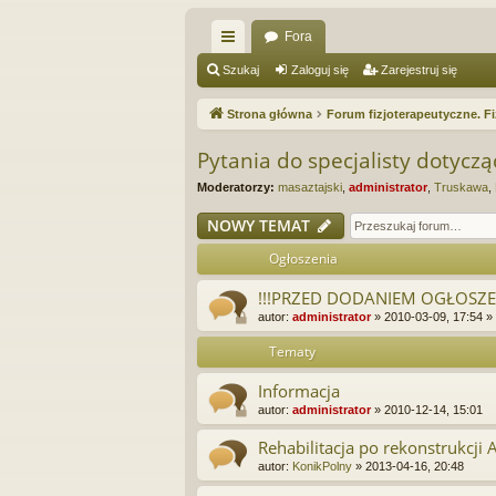
Fora
ię
Szukaj
Zaloguj się
Zarejestruj się
ce
Strona główna
Forum fizjoterapeutyczne. Fi
j
Pytania do specjalisty dotycząc
…
Moderatorzy:
masaztajski
,
administrator
,
Truskawa
,
NOWY TEMAT
Ogłoszenia
!!!PRZED DODANIEM OGŁOSZEN
autor:
administrator
»
2010-03-09, 17:54
»
Tematy
Informacja
autor:
administrator
»
2010-12-14, 15:01
Rehabilitacja po rekonstrukcji 
autor:
KonikPolny
»
2013-04-16, 20:48