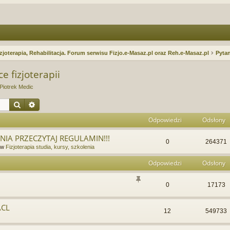
zjoterapia, Rehabilitacja. Forum serwisu Fizjo.e-Masaz.pl oraz Reh.e-Masaz.pl
Pytan
e fizjoterapii
Piotrek Medic
Szukaj
Wyszukiwanie zaawansowane
Odpowiedzi
Odsłony
IA PRZECZYTAJ REGULAMIN!!!
0
264371
 w
Fizjoterapia studia, kursy, szkolenia
Odpowiedzi
Odsłony
0
17173
ACL
12
549733