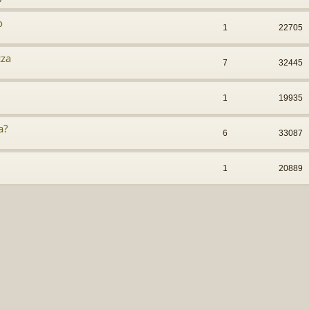
o
1
22705
cza
7
32445
1
19935
a?
6
33087
1
20889