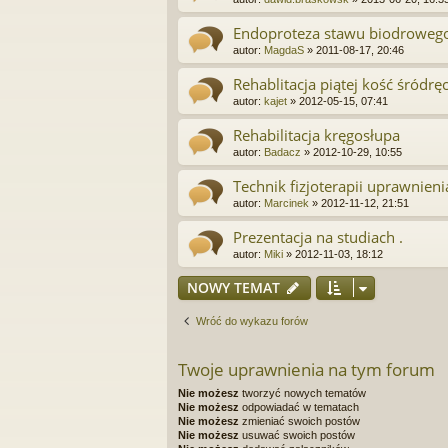
Endoproteza stawu biodroweg
autor:
MagdaS
»
2011-08-17, 20:46
Rehablitacja piątej kość śródrę
autor:
kajet
»
2012-05-15, 07:41
Rehabilitacja kręgosłupa
autor:
Badacz
»
2012-10-29, 10:55
Technik fizjoterapii uprawnieni
autor:
Marcinek
»
2012-11-12, 21:51
Prezentacja na studiach .
autor:
Miki
»
2012-11-03, 18:12
NOWY TEMAT
Wróć do wykazu forów
Twoje uprawnienia na tym forum
Nie możesz
tworzyć nowych tematów
Nie możesz
odpowiadać w tematach
Nie możesz
zmieniać swoich postów
Nie możesz
usuwać swoich postów