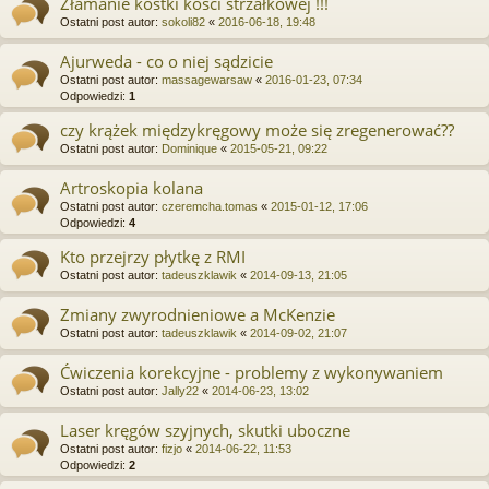
Złamanie kostki kości strzałkowej !!!
Ostatni post autor:
sokoli82
«
2016-06-18, 19:48
Ajurweda - co o niej sądzicie
Ostatni post autor:
massagewarsaw
«
2016-01-23, 07:34
Odpowiedzi:
1
czy krążek międzykręgowy może się zregenerować??
Ostatni post autor:
Dominique
«
2015-05-21, 09:22
Artroskopia kolana
Ostatni post autor:
czeremcha.tomas
«
2015-01-12, 17:06
Odpowiedzi:
4
Kto przejrzy płytkę z RMI
Ostatni post autor:
tadeuszklawik
«
2014-09-13, 21:05
Zmiany zwyrodnieniowe a McKenzie
Ostatni post autor:
tadeuszklawik
«
2014-09-02, 21:07
Ćwiczenia korekcyjne - problemy z wykonywaniem
Ostatni post autor:
Jally22
«
2014-06-23, 13:02
Laser kręgów szyjnych, skutki uboczne
Ostatni post autor:
fizjo
«
2014-06-22, 11:53
Odpowiedzi:
2