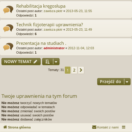
Rehabilitacja kręgosłupa
Ostatni post autor:
zawisza piotr
«
2013-05-23, 11:55
Odpowiedzi:
1
Technik fizjoterapii uprawnienia?
Ostatni post autor:
zawisza piotr
«
2013-05-23, 11:49
Odpowiedzi:
6
Prezentacja na studiach .
Ostatni post autor:
administrator
«
2012-11-04, 12:03
Odpowiedzi:
1
NOWY TEMAT
2
1
Następna
Tematy: 31
Przejdź do
Twoje uprawnienia na tym forum
Nie możesz
tworzyć nowych tematów
Nie możesz
odpowiadać w tematach
Nie możesz
zmieniać swoich postów
Nie możesz
usuwać swoich postów
Nie możesz
dodawać załączników
Strona główna
Kontakt z nami