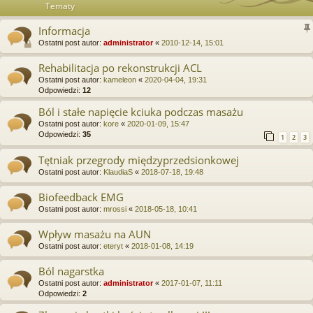
Tematy
Informacja
Ostatni post autor:
administrator
«
2010-12-14, 15:01
Rehabilitacja po rekonstrukcji ACL
Ostatni post autor:
kameleon
«
2020-04-04, 19:31
Odpowiedzi:
12
Ból i stałe napięcie kciuka podczas masażu
Ostatni post autor:
kore
«
2020-01-09, 15:47
Odpowiedzi:
35
1
2
3
Tętniak przegrody międzyprzedsionkowej
Ostatni post autor:
KlaudiaS
«
2018-07-18, 19:48
Biofeedback EMG
Ostatni post autor:
mrossi
«
2018-05-18, 10:41
Wpływ masażu na AUN
Ostatni post autor:
eteryt
«
2018-01-08, 14:19
Ból nagarstka
Ostatni post autor:
administrator
«
2017-01-07, 11:11
Odpowiedzi:
2