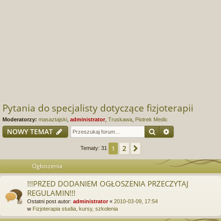
Pytania do specjalisty dotyczące fizjoterapii
Moderatorzy:
masaztajski
,
administrator
,
Truskawa
,
Piotrek Medic
Szukaj
Wyszukiwanie
NOWY TEMAT
2
1
Następna
Tematy: 31
Ogłoszenia
!!!PRZED DODANIEM OGŁOSZENIA PRZECZYTAJ
REGULAMIN!!!
Ostatni post autor:
administrator
«
2010-03-09, 17:54
w
Fizjoterapia studia, kursy, szkolenia