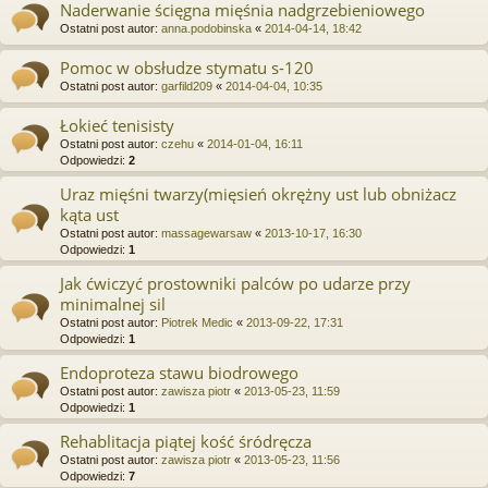
Naderwanie ścięgna mięśnia nadgrzebieniowego
Ostatni post autor:
anna.podobinska
«
2014-04-14, 18:42
Pomoc w obsłudze stymatu s-120
Ostatni post autor:
garfild209
«
2014-04-04, 10:35
Łokieć tenisisty
Ostatni post autor:
czehu
«
2014-01-04, 16:11
Odpowiedzi:
2
Uraz mięśni twarzy(mięsień okrężny ust lub obniżacz
kąta ust
Ostatni post autor:
massagewarsaw
«
2013-10-17, 16:30
Odpowiedzi:
1
Jak ćwiczyć prostowniki palców po udarze przy
minimalnej sil
Ostatni post autor:
Piotrek Medic
«
2013-09-22, 17:31
Odpowiedzi:
1
Endoproteza stawu biodrowego
Ostatni post autor:
zawisza piotr
«
2013-05-23, 11:59
Odpowiedzi:
1
Rehablitacja piątej kość śródręcza
Ostatni post autor:
zawisza piotr
«
2013-05-23, 11:56
Odpowiedzi:
7