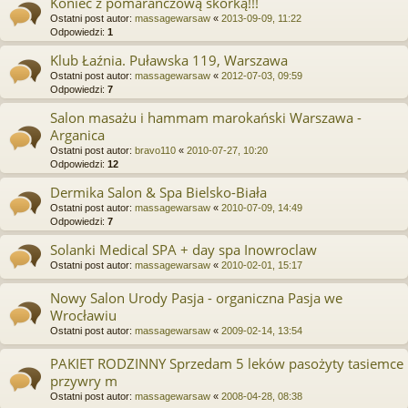
Koniec z pomarańczową skórką!!!
Ostatni post autor:
massagewarsaw
«
2013-09-09, 11:22
Odpowiedzi:
1
Klub Łaźnia. Puławska 119, Warszawa
Ostatni post autor:
massagewarsaw
«
2012-07-03, 09:59
Odpowiedzi:
7
Salon masażu i hammam marokański Warszawa -
Arganica
Ostatni post autor:
bravo110
«
2010-07-27, 10:20
Odpowiedzi:
12
Dermika Salon & Spa Bielsko-Biała
Ostatni post autor:
massagewarsaw
«
2010-07-09, 14:49
Odpowiedzi:
7
Solanki Medical SPA + day spa Inowroclaw
Ostatni post autor:
massagewarsaw
«
2010-02-01, 15:17
Nowy Salon Urody Pasja - organiczna Pasja we
Wrocławiu
Ostatni post autor:
massagewarsaw
«
2009-02-14, 13:54
PAKIET RODZINNY Sprzedam 5 leków pasożyty tasiemce
przywry m
Ostatni post autor:
massagewarsaw
«
2008-04-28, 08:38