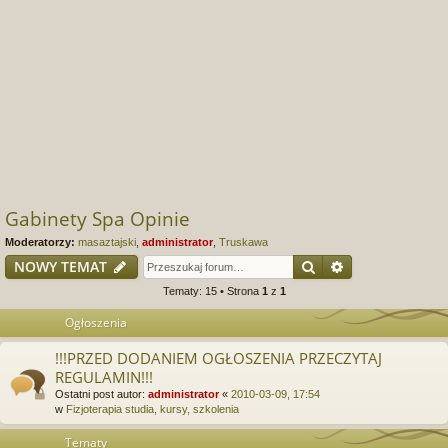
Gabinety Spa Opinie
Moderatorzy:
masaztajski
,
administrator
,
Truskawa
Szukaj
Wyszukiwanie
NOWY TEMAT
Tematy: 15 • Strona
1
z
1
Ogłoszenia
!!!PRZED DODANIEM OGŁOSZENIA PRZECZYTAJ
REGULAMIN!!!
Ostatni post autor:
administrator
«
2010-03-09, 17:54
w
Fizjoterapia studia, kursy, szkolenia
Tematy