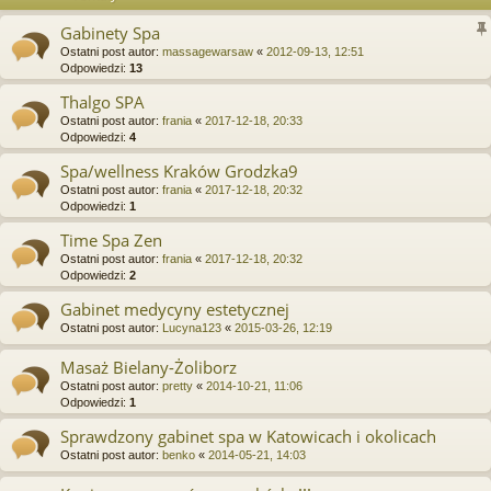
Gabinety Spa
Ostatni post autor:
massagewarsaw
«
2012-09-13, 12:51
Odpowiedzi:
13
Thalgo SPA
Ostatni post autor:
frania
«
2017-12-18, 20:33
Odpowiedzi:
4
Spa/wellness Kraków Grodzka9
Ostatni post autor:
frania
«
2017-12-18, 20:32
Odpowiedzi:
1
Time Spa Zen
Ostatni post autor:
frania
«
2017-12-18, 20:32
Odpowiedzi:
2
Gabinet medycyny estetycznej
Ostatni post autor:
Lucyna123
«
2015-03-26, 12:19
Masaż Bielany-Żoliborz
Ostatni post autor:
pretty
«
2014-10-21, 11:06
Odpowiedzi:
1
Sprawdzony gabinet spa w Katowicach i okolicach
Ostatni post autor:
benko
«
2014-05-21, 14:03