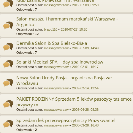
Ostatni post autor:
massagewarsaw
«
2012-07-03, 09:59
Odpowiedzi:
7
Salon masażu i hammam marokański Warszawa -
Arganica
Ostatni post autor:
bravo110
«
2010-07-27, 10:20
Odpowiedzi:
12
Dermika Salon & Spa Bielsko-Biała
Ostatni post autor:
massagewarsaw
«
2010-07-09, 14:49
Odpowiedzi:
7
Solanki Medical SPA + day spa Inowroclaw
Ostatni post autor:
massagewarsaw
«
2010-02-01, 15:17
Nowy Salon Urody Pasja - organiczna Pasja we
Wrocławiu
Ostatni post autor:
massagewarsaw
«
2009-02-14, 13:54
PAKIET RODZINNY Sprzedam 5 leków pasożyty tasiemce
przywry m
Ostatni post autor:
massagewarsaw
«
2008-04-28, 08:38
Sprzedam lek przeciwpasożytniczy Prazykwantel
Ostatni post autor:
massagewarsaw
«
2008-03-28, 16:48
Odpowiedzi:
2