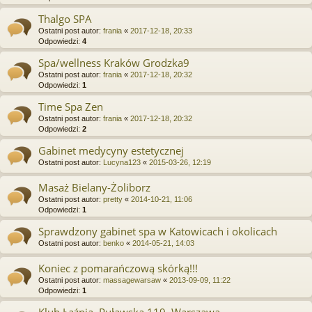
Thalgo SPA
Ostatni post autor:
frania
«
2017-12-18, 20:33
Odpowiedzi:
4
Spa/wellness Kraków Grodzka9
Ostatni post autor:
frania
«
2017-12-18, 20:32
Odpowiedzi:
1
Time Spa Zen
Ostatni post autor:
frania
«
2017-12-18, 20:32
Odpowiedzi:
2
Gabinet medycyny estetycznej
Ostatni post autor:
Lucyna123
«
2015-03-26, 12:19
Masaż Bielany-Żoliborz
Ostatni post autor:
pretty
«
2014-10-21, 11:06
Odpowiedzi:
1
Sprawdzony gabinet spa w Katowicach i okolicach
Ostatni post autor:
benko
«
2014-05-21, 14:03
Koniec z pomarańczową skórką!!!
Ostatni post autor:
massagewarsaw
«
2013-09-09, 11:22
Odpowiedzi:
1
Klub Łaźnia. Puławska 119, Warszawa