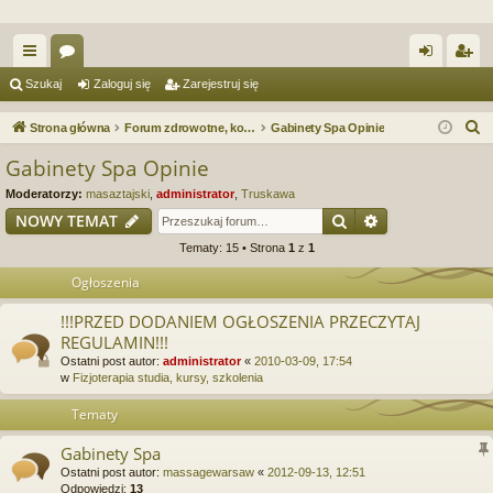
ię
or
al
ar
Szukaj
Zaloguj się
Zarejestruj się
ce
a
og
ej
S
Strona główna
Forum zdrowotne, kosmetyczne. Spa & Wellness. Forum serwisu Spa.e-Masaz.pl
Gabinety Spa Opinie
j
uj
es
z
Gabinety Spa Opinie
u
…
si
tru
Moderatorzy:
masaztajski
,
administrator
,
Truskawa
k
ę
j
Szukaj
Wyszukiwanie
NOWY TEMAT
a
Tematy: 15 • Strona
1
z
1
si
j
Ogłoszenia
ę
!!!PRZED DODANIEM OGŁOSZENIA PRZECZYTAJ
REGULAMIN!!!
Ostatni post autor:
administrator
«
2010-03-09, 17:54
w
Fizjoterapia studia, kursy, szkolenia
Tematy
Gabinety Spa
Ostatni post autor:
massagewarsaw
«
2012-09-13, 12:51
Odpowiedzi:
13