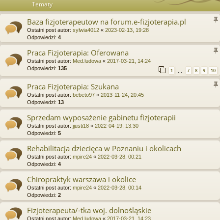
Tematy
Baza fizjoterapeutow na forum.e-fizjoterapia.pl
Ostatni post autor:
sylwia4012
«
2023-02-13, 19:28
Odpowiedzi:
4
Praca Fizjoterapia: Oferowana
Ostatni post autor:
Med.ludowa
«
2017-03-21, 14:24
Odpowiedzi:
135
1
7
8
9
10
…
Praca Fizjoterapia: Szukana
Ostatni post autor:
bebeto97
«
2013-11-24, 20:45
Odpowiedzi:
13
Sprzedam wyposażenie gabinetu fizjoterapii
Ostatni post autor:
jjusti18
«
2022-04-19, 13:30
Odpowiedzi:
5
Rehabilitacja dziecięca w Poznaniu i okolicach
Ostatni post autor:
mpire24
«
2022-03-28, 00:21
Odpowiedzi:
4
Chiropraktyk warszawa i okolice
Ostatni post autor:
mpire24
«
2022-03-28, 00:14
Odpowiedzi:
2
Fizjoterapeuta/-tka woj. dolnośląskie
Ostatni post autor:
Med.ludowa
«
2017-03-21, 14:23