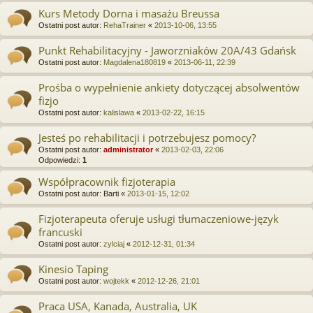
Kurs Metody Dorna i masażu Breussa
Ostatni post autor:
RehaTrainer
«
2013-10-06, 13:55
Punkt Rehabilitacyjny - Jaworzniaków 20A/43 Gdańsk
Ostatni post autor:
Magdalena180819
«
2013-06-11, 22:39
Prośba o wypełnienie ankiety dotyczącej absolwentów
fizjo
Ostatni post autor:
kalislawa
«
2013-02-22, 16:15
Jesteś po rehabilitacji i potrzebujesz pomocy?
Ostatni post autor:
administrator
«
2013-02-03, 22:06
Odpowiedzi:
1
Współpracownik fizjoterapia
Ostatni post autor:
Barti
«
2013-01-15, 12:02
Fizjoterapeuta oferuje usługi tłumaczeniowe-język
francuski
Ostatni post autor:
zylciaj
«
2012-12-31, 01:34
Kinesio Taping
Ostatni post autor:
wojtekk
«
2012-12-26, 21:01
Praca USA, Kanada, Australia, UK