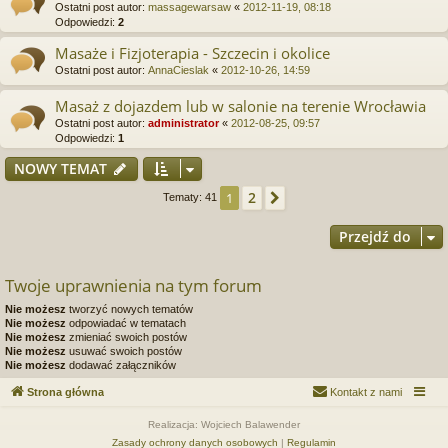
Ostatni post autor:
massagewarsaw
«
2012-11-19, 08:18
Odpowiedzi:
2
Masaże i Fizjoterapia - Szczecin i okolice
Ostatni post autor:
AnnaCieslak
«
2012-10-26, 14:59
Masaż z dojazdem lub w salonie na terenie Wrocławia
Ostatni post autor:
administrator
«
2012-08-25, 09:57
Odpowiedzi:
1
NOWY TEMAT
2
1
Następna
Tematy: 41
Przejdź do
Twoje uprawnienia na tym forum
Nie możesz
tworzyć nowych tematów
Nie możesz
odpowiadać w tematach
Nie możesz
zmieniać swoich postów
Nie możesz
usuwać swoich postów
Nie możesz
dodawać załączników
Strona główna
Kontakt z nami
Realizacja: Wojciech Balawender
Zasady ochrony danych osobowych
|
Regulamin