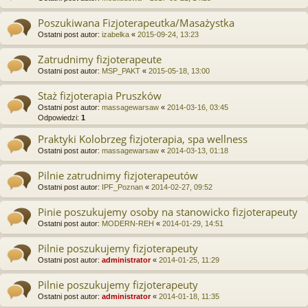
Poszukiwana Fizjoterapeutka/Masażystka
Ostatni post autor:
izabelka
«
2015-09-24, 13:23
Zatrudnimy fizjoterapeute
Ostatni post autor:
MSP_PAKT
«
2015-05-18, 13:00
Staż fizjoterapia Pruszków
Ostatni post autor:
massagewarsaw
«
2014-03-16, 03:45
Odpowiedzi:
1
Praktyki Kolobrzeg fizjoterapia, spa wellness
Ostatni post autor:
massagewarsaw
«
2014-03-13, 01:18
Pilnie zatrudnimy fizjoterapeutów
Ostatni post autor:
IPF_Poznan
«
2014-02-27, 09:52
Pinie poszukujemy osoby na stanowicko fizjoterapeuty
Ostatni post autor:
MODERN-REH
«
2014-01-29, 14:51
Pilnie poszukujemy fizjoterapeuty
Ostatni post autor:
administrator
«
2014-01-25, 11:29
Pilnie poszukujemy fizjoterapeuty
Ostatni post autor:
administrator
«
2014-01-18, 11:35