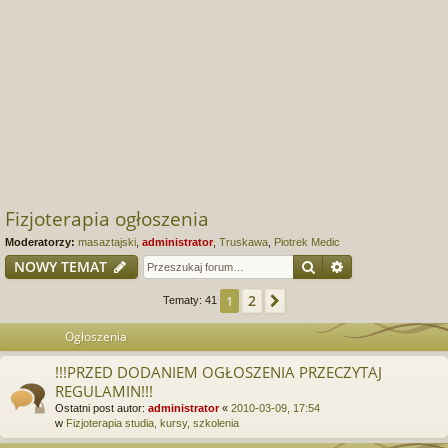
Fizjoterapia ogłoszenia
Moderatorzy:
masaztajski
,
administrator
,
Truskawa
,
Piotrek Medic
Szukaj
Wyszukiwanie
NOWY TEMAT
2
1
Następna
Tematy: 41
Ogłoszenia
!!!PRZED DODANIEM OGŁOSZENIA PRZECZYTAJ
REGULAMIN!!!
Ostatni post autor:
administrator
«
2010-03-09, 17:54
w
Fizjoterapia studia, kursy, szkolenia