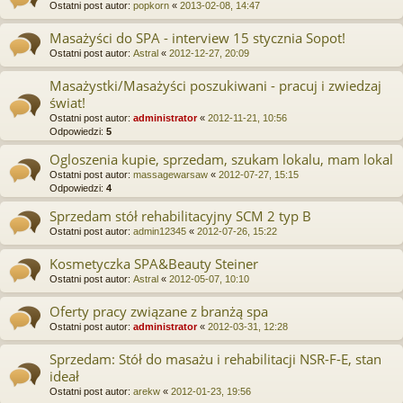
Ostatni post autor:
popkorn
«
2013-02-08, 14:47
Masażyści do SPA - interview 15 stycznia Sopot!
Ostatni post autor:
Astral
«
2012-12-27, 20:09
Masażystki/Masażyści poszukiwani - pracuj i zwiedzaj
świat!
Ostatni post autor:
administrator
«
2012-11-21, 10:56
Odpowiedzi:
5
Ogloszenia kupie, sprzedam, szukam lokalu, mam lokal
Ostatni post autor:
massagewarsaw
«
2012-07-27, 15:15
Odpowiedzi:
4
Sprzedam stół rehabilitacyjny SCM 2 typ B
Ostatni post autor:
admin12345
«
2012-07-26, 15:22
Kosmetyczka SPA&Beauty Steiner
Ostatni post autor:
Astral
«
2012-05-07, 10:10
Oferty pracy związane z branżą spa
Ostatni post autor:
administrator
«
2012-03-31, 12:28
Sprzedam: Stół do masażu i rehabilitacji NSR-F-E, stan
ideał
Ostatni post autor:
arekw
«
2012-01-23, 19:56