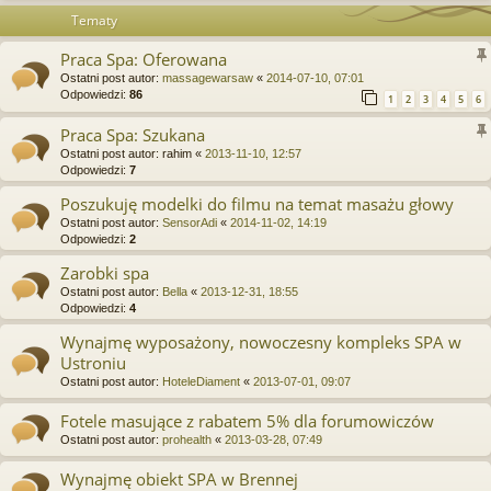
Tematy
Praca Spa: Oferowana
Ostatni post autor:
massagewarsaw
«
2014-07-10, 07:01
Odpowiedzi:
86
1
2
3
4
5
6
Praca Spa: Szukana
Ostatni post autor:
rahim
«
2013-11-10, 12:57
Odpowiedzi:
7
Poszukuję modelki do filmu na temat masażu głowy
Ostatni post autor:
SensorAdi
«
2014-11-02, 14:19
Odpowiedzi:
2
Zarobki spa
Ostatni post autor:
Bella
«
2013-12-31, 18:55
Odpowiedzi:
4
Wynajmę wyposażony, nowoczesny kompleks SPA w
Ustroniu
Ostatni post autor:
HoteleDiament
«
2013-07-01, 09:07
Fotele masujące z rabatem 5% dla forumowiczów
Ostatni post autor:
prohealth
«
2013-03-28, 07:49
Wynajmę obiekt SPA w Brennej