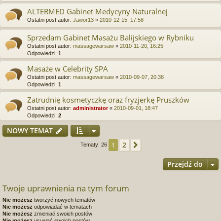
ALTERMED Gabinet Medycyny Naturalnej
Ostatni post autor:
Jawor13
«
2010-12-15, 17:58
Sprzedam Gabinet Masażu Balijskiego w Rybniku
Ostatni post autor:
massagewarsaw
«
2010-11-20, 16:25
Odpowiedzi:
1
Masaże w Celebrity SPA
Ostatni post autor:
massagewarsaw
«
2010-09-07, 20:38
Odpowiedzi:
1
Zatrudnię kosmetyczkę oraz fryzjerkę Pruszków
Ostatni post autor:
administrator
«
2010-09-01, 18:47
Odpowiedzi:
2
NOWY TEMAT
2
1
Następna
Tematy: 26
Przejdź do
Twoje uprawnienia na tym forum
Nie możesz
tworzyć nowych tematów
Nie możesz
odpowiadać w tematach
Nie możesz
zmieniać swoich postów
Nie możesz
usuwać swoich postów