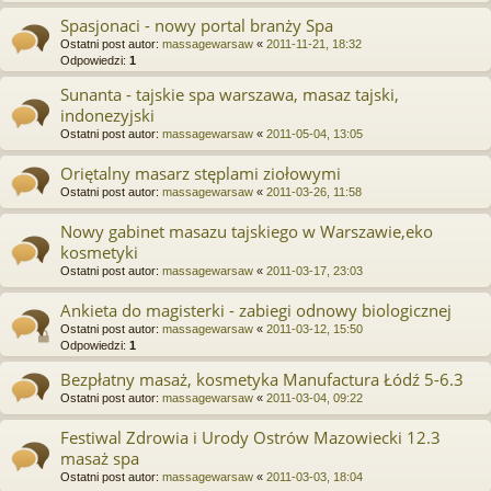
Spasjonaci - nowy portal branży Spa
Ostatni post autor:
massagewarsaw
«
2011-11-21, 18:32
Odpowiedzi:
1
Sunanta - tajskie spa warszawa, masaz tajski,
indonezyjski
Ostatni post autor:
massagewarsaw
«
2011-05-04, 13:05
Oriętalny masarz stęplami ziołowymi
Ostatni post autor:
massagewarsaw
«
2011-03-26, 11:58
Nowy gabinet masazu tajskiego w Warszawie,eko
kosmetyki
Ostatni post autor:
massagewarsaw
«
2011-03-17, 23:03
Ankieta do magisterki - zabiegi odnowy biologicznej
Ostatni post autor:
massagewarsaw
«
2011-03-12, 15:50
Odpowiedzi:
1
Bezpłatny masaż, kosmetyka Manufactura Łódź 5-6.3
Ostatni post autor:
massagewarsaw
«
2011-03-04, 09:22
Festiwal Zdrowia i Urody Ostrów Mazowiecki 12.3
masaż spa
Ostatni post autor:
massagewarsaw
«
2011-03-03, 18:04