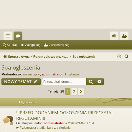
ię
or
al
ar
Szukaj
Zaloguj się
Zarejestruj się
ce
a
og
ej
S
Strona główna
Forum zdrowotne, kosmetyczne. Spa & Wellness. Forum serwisu Spa.e-Masaz.pl
Spa ogłoszenia
j
uj
es
z
Spa ogłoszenia
u
…
si
tru
Moderatorzy:
masaztajski
,
administrator
,
Truskawa
k
ę
j
Szukaj
Wyszukiwanie
NOWY TEMAT
a
si
j
2
1
Następna
Tematy: 26
ę
Ogłoszenia
!!!PRZED DODANIEM OGŁOSZENIA PRZECZYTAJ
REGULAMIN!!!
Ostatni post autor:
administrator
«
2010-03-09, 17:54
w
Fizjoterapia studia, kursy, szkolenia