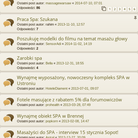
Ostatni post autor:
massagewarsaw
«
2014-07-10, 07:01
Odpowiedzi:
86
1
2
3
4
5
6
Praca Spa: Szukana
Ostatni post autor:
rahim
«
2013-11-10, 12:57
Odpowiedzi:
7
Poszukuję modelki do filmu na temat masażu głowy
Ostatni post autor:
SensorAdi
«
2014-11-02, 14:19
Odpowiedzi:
2
Zarobki spa
Ostatni post autor:
Bella
«
2013-12-31, 18:55
Odpowiedzi:
4
Wynajmę wyposażony, nowoczesny kompleks SPA w
Ustroniu
Ostatni post autor:
HoteleDiament
«
2013-07-01, 09:07
Fotele masujące z rabatem 5% dla forumowiczów
Ostatni post autor:
prohealth
«
2013-03-28, 07:49
Wynajmę obiekt SPA w Brennej
Ostatni post autor:
popkorn
«
2013-02-08, 14:47
Masażyści do SPA - interview 15 stycznia Sopot!
Ostatni post autor:
Astral
«
2012-12-27, 20:09