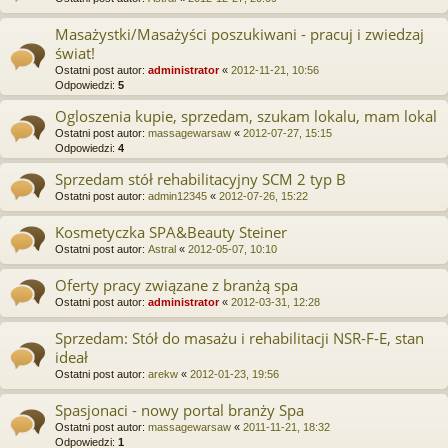
Masażystki/Masażyści poszukiwani - pracuj i zwiedzaj
świat!
Ostatni post autor:
administrator
«
2012-11-21, 10:56
Odpowiedzi:
5
Ogloszenia kupie, sprzedam, szukam lokalu, mam lokal
Ostatni post autor:
massagewarsaw
«
2012-07-27, 15:15
Odpowiedzi:
4
Sprzedam stół rehabilitacyjny SCM 2 typ B
Ostatni post autor:
admin12345
«
2012-07-26, 15:22
Kosmetyczka SPA&Beauty Steiner
Ostatni post autor:
Astral
«
2012-05-07, 10:10
Oferty pracy związane z branżą spa
Ostatni post autor:
administrator
«
2012-03-31, 12:28
Sprzedam: Stół do masażu i rehabilitacji NSR-F-E, stan
ideał
Ostatni post autor:
arekw
«
2012-01-23, 19:56
Spasjonaci - nowy portal branży Spa
Ostatni post autor:
massagewarsaw
«
2011-11-21, 18:32
Odpowiedzi:
1