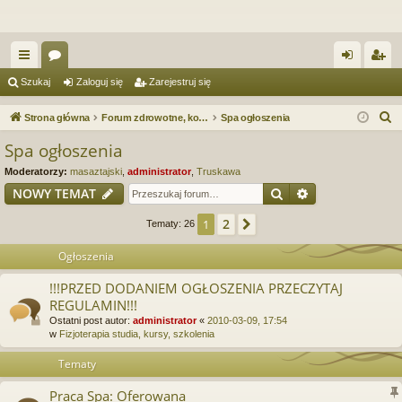
ię
or
al
ar
Szukaj
Zaloguj się
Zarejestruj się
ce
a
og
ej
S
Strona główna
Forum zdrowotne, kosmetyczne. Spa & Wellness. Forum serwisu Spa.e-Masaz.pl
Spa ogłoszenia
j
uj
es
z
Spa ogłoszenia
u
…
si
tru
Moderatorzy:
masaztajski
,
administrator
,
Truskawa
k
ę
j
Szukaj
Wyszukiwanie
NOWY TEMAT
a
si
j
2
1
Następna
Tematy: 26
ę
Ogłoszenia
!!!PRZED DODANIEM OGŁOSZENIA PRZECZYTAJ
REGULAMIN!!!
Ostatni post autor:
administrator
«
2010-03-09, 17:54
w
Fizjoterapia studia, kursy, szkolenia
Tematy
Praca Spa: Oferowana