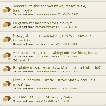
Sunanta - tajskie spa warszawa, masaz tajski,
indonezyjski
Ostatni post autor:
massagewarsaw
«
2011-05-04, 13:05
Oriętalny masarz stęplami ziołowymi
Ostatni post autor:
massagewarsaw
«
2011-03-26, 11:58
Nowy gabinet masazu tajskiego w Warszawie,eko
kosmetyki
Ostatni post autor:
massagewarsaw
«
2011-03-17, 23:03
Ankieta do magisterki - zabiegi odnowy biologicznej
Ostatni post autor:
massagewarsaw
«
2011-03-12, 15:50
Odpowiedzi:
1
Bezpłatny masaż, kosmetyka Manufactura Łódź 5-6.3
Ostatni post autor:
massagewarsaw
«
2011-03-04, 09:22
Festiwal Zdrowia i Urody Ostrów Mazowiecki 12.3
masaż spa
Ostatni post autor:
massagewarsaw
«
2011-03-03, 18:04
ALTERMED Gabinet Medycyny Naturalnej
Ostatni post autor:
Jawor13
«
2010-12-15, 17:58