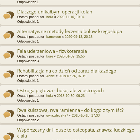
Odpowiedzi:
1
Dlaczego unikałbym operacji kolan
Ostatni post autor:
hella
«
2020-11-10, 10:04
Odpowiedzi:
1
Alternatywne metody leczenia bólów kręgosłupa
Ostatni post autor:
kameleon
«
2020-09-13, 20:18
Odpowiedzi:
1
Fala uderzeniowa - fizykoterapia
Ostatni post autor:
kore
«
2020-01-09, 15:55
Odpowiedzi:
3
Rehabilitacja na co dzień od zaraz dla kazdego
Ostatni post autor:
Annie
«
2019-07-26, 07:19
Odpowiedzi:
1
Ostroga piętowa - boso, ale w ostrogach
Ostatni post autor:
hella
«
2018-10-30, 09:23
Odpowiedzi:
1
Rwa kulszowa, rwa ramienna - do kogo z tym iść?
Ostatni post autor:
gwiazdeczka7
«
2018-10-18, 17:33
Odpowiedzi:
2
Współczesny dr House to osteopata, znawca ludzkiego
ciala