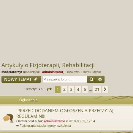
Artykuły o Fizjoterapii, Rehabilitacji
Moderatorzy:
masaztajski
,
administrator
,
Truskawa
,
Piotrek Medic
Szukaj
Wyszukiwanie
NOWY TEMAT
Strona
1
z
21
2
3
4
5
21
1
Następna
Tematy: 505
…
Ogłoszenia
!!!PRZED DODANIEM OGŁOSZENIA PRZECZYTAJ
REGULAMIN!!!
Ostatni post autor:
administrator
«
2010-03-09, 17:54
w
Fizjoterapia studia, kursy, szkolenia