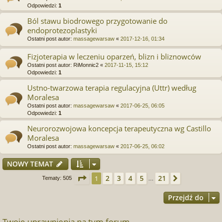
Odpowiedzi:
1
Ból stawu biodrowego przygotowanie do
endoprotezoplastyki
Ostatni post autor:
massagewarsaw
«
2017-12-16, 01:34
Fizjoterapia w leczeniu oparzeń, blizn i bliznowców
Ostatni post autor:
RiMonnic2
«
2017-11-15, 15:12
Odpowiedzi:
1
Ustno-twarzowa terapia regulacyjna (Uttr) według
Moralesa
Ostatni post autor:
massagewarsaw
«
2017-06-25, 06:05
Odpowiedzi:
1
Neurorozwojowa koncepcja terapeutyczna wg Castillo
Moralesa
Ostatni post autor:
massagewarsaw
«
2017-06-25, 06:02
NOWY TEMAT
Strona
1
z
21
2
3
4
5
21
1
Następna
Tematy: 505
…
Przejdź do
Twoje uprawnienia na tym forum