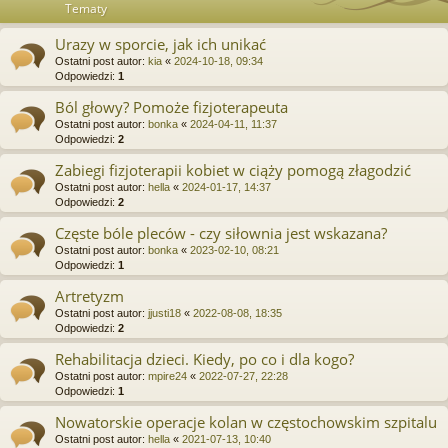
Tematy
Urazy w sporcie, jak ich unikać
Ostatni post autor:
kia
«
2024-10-18, 09:34
Odpowiedzi:
1
Ból głowy? Pomoże fizjoterapeuta
Ostatni post autor:
bonka
«
2024-04-11, 11:37
Odpowiedzi:
2
Zabiegi fizjoterapii kobiet w ciąży pomogą złagodzić
Ostatni post autor:
hella
«
2024-01-17, 14:37
Odpowiedzi:
2
Częste bóle pleców - czy siłownia jest wskazana?
Ostatni post autor:
bonka
«
2023-02-10, 08:21
Odpowiedzi:
1
Artretyzm
Ostatni post autor:
jjusti18
«
2022-08-08, 18:35
Odpowiedzi:
2
Rehabilitacja dzieci. Kiedy, po co i dla kogo?
Ostatni post autor:
mpire24
«
2022-07-27, 22:28
Odpowiedzi:
1
Nowatorskie operacje kolan w częstochowskim szpitalu
Ostatni post autor:
hella
«
2021-07-13, 10:40