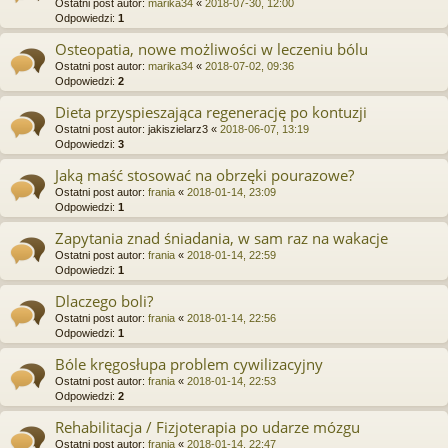
Ostatni post autor:
marika34
«
2018-07-30, 12:00
Odpowiedzi:
1
Osteopatia, nowe możliwości w leczeniu bólu
Ostatni post autor:
marika34
«
2018-07-02, 09:36
Odpowiedzi:
2
Dieta przyspieszająca regenerację po kontuzji
Ostatni post autor:
jakiszielarz3
«
2018-06-07, 13:19
Odpowiedzi:
3
Jaką maść stosować na obrzęki pourazowe?
Ostatni post autor:
frania
«
2018-01-14, 23:09
Odpowiedzi:
1
Zapytania znad śniadania, w sam raz na wakacje
Ostatni post autor:
frania
«
2018-01-14, 22:59
Odpowiedzi:
1
Dlaczego boli?
Ostatni post autor:
frania
«
2018-01-14, 22:56
Odpowiedzi:
1
Bóle kręgosłupa problem cywilizacyjny
Ostatni post autor:
frania
«
2018-01-14, 22:53
Odpowiedzi:
2
Rehabilitacja / Fizjoterapia po udarze mózgu
Ostatni post autor:
frania
«
2018-01-14, 22:47