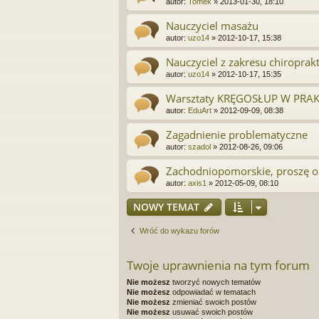
autor:
Tomek
»
2013-01-30, 18:10
Nauczyciel masażu
autor:
uzo14
»
2012-10-17, 15:38
Nauczyciel z zakresu chiroprak
autor:
uzo14
»
2012-10-17, 15:35
Warsztaty KRĘGOSŁUP W PRAKTY
autor:
EduArt
»
2012-09-09, 08:38
Zagadnienie problematyczne
autor:
szadol
»
2012-08-26, 09:06
Zachodniopomorskie, proszę o
autor:
axis1
»
2012-05-09, 08:10
NOWY TEMAT
Wróć do wykazu forów
Twoje uprawnienia na tym forum
Nie możesz
tworzyć nowych tematów
Nie możesz
odpowiadać w tematach
Nie możesz
zmieniać swoich postów
Nie możesz
usuwać swoich postów