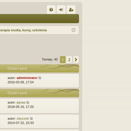
W
FA
al
ar
Q
og
ej
terapia studia, kursy, szkolenia
uj
es
si
tru
ę
j
2
1
Następna
Tematy: 40
si
Ostatni post
ę
autor:
administrator
2010-03-09, 17:54
Ostatni post
autor:
jojciaa
2018-05-16, 17:20
autor:
zbyszek
2014-07-22, 15:33