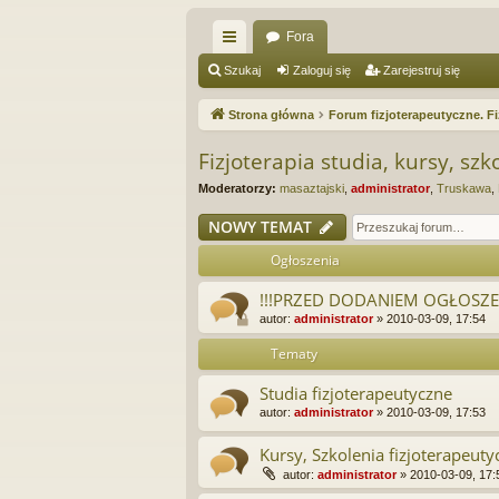
Fora
ię
Szukaj
Zaloguj się
Zarejestruj się
ce
Strona główna
Forum fizjoterapeutyczne. Fi
j
Fizjoterapia studia, kursy, szk
…
Moderatorzy:
masaztajski
,
administrator
,
Truskawa
,
NOWY TEMAT
Ogłoszenia
!!!PRZED DODANIEM OGŁOSZEN
autor:
administrator
»
2010-03-09, 17:54
Tematy
Studia fizjoterapeutyczne
autor:
administrator
»
2010-03-09, 17:53
Kursy, Szkolenia fizjoterapeuty
autor:
administrator
»
2010-03-09, 17: