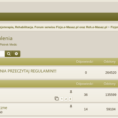
zjoterapia, Rehabilitacja. Forum serwisu Fizjo.e-Masaz.pl oraz Reh.e-Masaz.pl
Fizjo
olenia
Piotrek Medic
Szukaj
Wyszukiwanie zaawansowane
Odpowiedzi
Odsłony
IA PRZECZYTAJ REGULAMIN!!!
0
264520
Odpowiedzi
Odsłony
36
135599
1
2
3
czne
14
59104
50