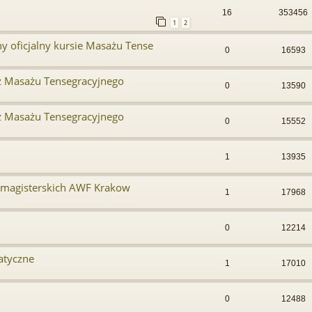
16
353456
1
2
y oficjalny kursie Masażu Tense
0
16593
 z Masażu Tensegracyjnego
0
13590
 z Masażu Tensegracyjnego
0
15552
1
13935
 magisterskich AWF Krakow
1
17968
0
12214
atyczne
1
17010
0
12488