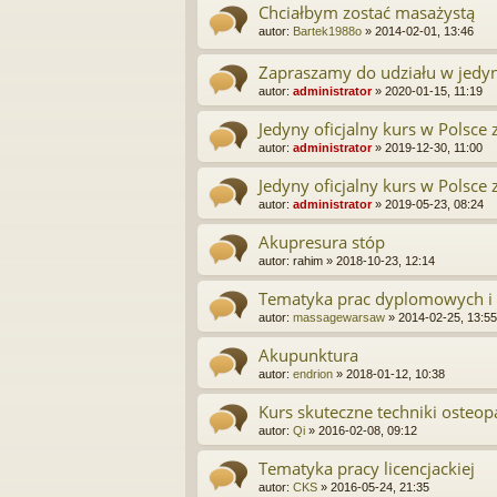
Chciałbym zostać masażystą
autor:
Bartek1988o
»
2014-02-01, 13:46
Zapraszamy do udziału w jedyn
autor:
administrator
»
2020-01-15, 11:19
Jedyny oficjalny kurs w Polsce
autor:
administrator
»
2019-12-30, 11:00
Jedyny oficjalny kurs w Polsce
autor:
administrator
»
2019-05-23, 08:24
Akupresura stóp
autor:
rahim
»
2018-10-23, 12:14
Tematyka prac dyplomowych i
autor:
massagewarsaw
»
2014-02-25, 13:55
Akupunktura
autor:
endrion
»
2018-01-12, 10:38
Kurs skuteczne techniki osteop
autor:
Qi
»
2016-02-08, 09:12
Tematyka pracy licencjackiej
autor:
CKS
»
2016-05-24, 21:35