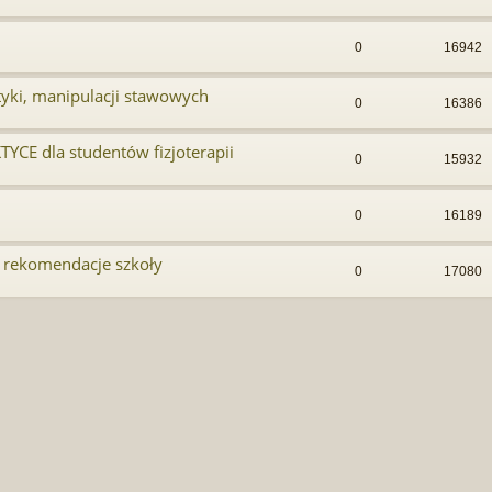
0
16942
tyki, manipulacji stawowych
0
16386
CE dla studentów fizjoterapii
0
15932
0
16189
 rekomendacje szkoły
0
17080