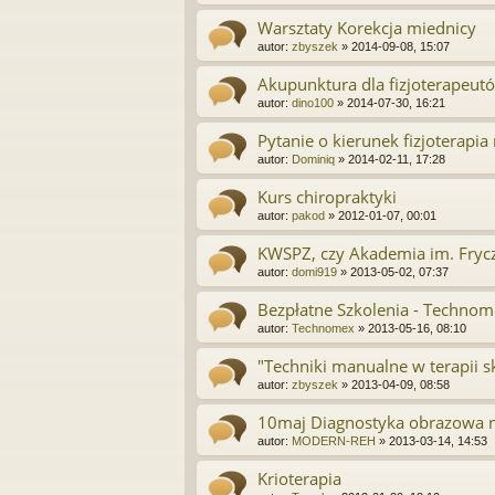
Warsztaty Korekcja miednicy
autor:
zbyszek
»
2014-09-08, 15:07
Akupunktura dla fizjoterapeut
autor:
dino100
»
2014-07-30, 16:21
Pytanie o kierunek fizjoterapia
autor:
Dominiq
»
2014-02-11, 17:28
Kurs chiropraktyki
autor:
pakod
»
2012-01-07, 00:01
KWSPZ, czy Akademia im. Fry
autor:
domi919
»
2013-05-02, 07:37
Bezpłatne Szkolenia - Techno
autor:
Technomex
»
2013-05-16, 08:10
"Techniki manualne w terapii s
autor:
zbyszek
»
2013-04-09, 08:58
10maj Diagnostyka obrazowa n
autor:
MODERN-REH
»
2013-03-14, 14:53
Krioterapia