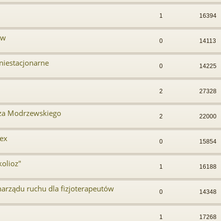
1
16394
ów
0
14113
 niestacjonarne
0
14225
2
27328
cza Modrzewskiego
2
22000
mex
0
15854
kolioz"
1
16188
arządu ruchu dla fizjoterapeutów
0
14348
1
17268