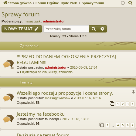
ce
a
og
ej
S
Strona główna
Forum Ogólne. Hyde Park.
Sprawy forum
j
uj
es
z
Sprawy forum
u
…
si
tru
Moderatorzy:
masaztajski
,
administrator
k
ę
j
Szukaj
Wyszukiwanie
NOWY TEMAT
a
Tematy: 23 • Strona
1
z
1
si
j
Ogłoszenia
ę
!!!PRZED DODANIEM OGŁOSZENIA PRZECZYTAJ
REGULAMIN!!!
Ostatni post autor:
administrator
«
2010-03-09, 17:54
w
Fizjoterapia studia, kursy, szkolenia
Tematy
Wszelkiego rodzaju propozycje i ocena strony.
Ostatni post autor:
massagewarsaw
«
2013-07-16, 18:16
Odpowiedzi:
56
1
2
3
4
Jesteśmy na facebooku
Ostatni post autor:
thunderpl
«
2017-09-18, 13:03
Odpowiedzi:
93
1
4
5
6
7
…
Dyskusja na temat forum