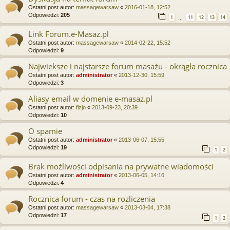
Ostatni post autor:
massagewarsaw
«
2016-01-18, 12:52
Odpowiedzi:
205
1
11
12
13
14
…
Link Forum.e-Masaz.pl
Ostatni post autor:
massagewarsaw
«
2014-02-22, 15:52
Odpowiedzi:
9
Najwieksze i najstarsze forum masażu - okrągła rocznica
Ostatni post autor:
administrator
«
2013-12-30, 15:59
Odpowiedzi:
3
Aliasy email w domenie e-masaz.pl
Ostatni post autor:
fizjo
«
2013-09-23, 20:39
Odpowiedzi:
10
O spamie
Ostatni post autor:
administrator
«
2013-06-07, 15:55
Odpowiedzi:
19
1
2
Brak możliwości odpisania na prywatne wiadomości
Ostatni post autor:
administrator
«
2013-06-05, 14:16
Odpowiedzi:
4
Rocznica forum - czas na rozliczenia
Ostatni post autor:
massagewarsaw
«
2013-03-04, 17:38
Odpowiedzi:
17
1
2