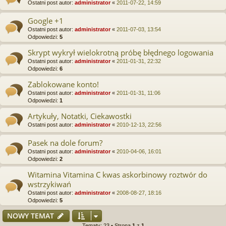
Ostatni post autor:
administrator
«
2011-07-22, 14:59
Google +1
Ostatni post autor:
administrator
«
2011-07-03, 13:54
Odpowiedzi:
5
Skrypt wykrył wielokrotną próbę błędnego logowania
Ostatni post autor:
administrator
«
2011-01-31, 22:32
Odpowiedzi:
6
Zablokowane konto!
Ostatni post autor:
administrator
«
2011-01-31, 11:06
Odpowiedzi:
1
Artykuły, Notatki, Ciekawostki
Ostatni post autor:
administrator
«
2010-12-13, 22:56
Pasek na dole forum?
Ostatni post autor:
administrator
«
2010-04-06, 16:01
Odpowiedzi:
2
Witamina Vitamina C kwas askorbinowy roztwór do
wstrzykiwań
Ostatni post autor:
administrator
«
2008-08-27, 18:16
Odpowiedzi:
5
NOWY TEMAT
Tematy: 23 • Strona
1
z
1