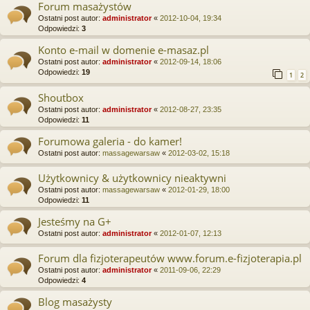
Forum masażystów
Ostatni post autor:
administrator
«
2012-10-04, 19:34
Odpowiedzi:
3
Konto e-mail w domenie e-masaz.pl
Ostatni post autor:
administrator
«
2012-09-14, 18:06
Odpowiedzi:
19
1
2
Shoutbox
Ostatni post autor:
administrator
«
2012-08-27, 23:35
Odpowiedzi:
11
Forumowa galeria - do kamer!
Ostatni post autor:
massagewarsaw
«
2012-03-02, 15:18
Użytkownicy & użytkownicy nieaktywni
Ostatni post autor:
massagewarsaw
«
2012-01-29, 18:00
Odpowiedzi:
11
Jesteśmy na G+
Ostatni post autor:
administrator
«
2012-01-07, 12:13
Forum dla fizjoterapeutów www.forum.e-fizjoterapia.pl
Ostatni post autor:
administrator
«
2011-09-06, 22:29
Odpowiedzi:
4
Blog masażysty