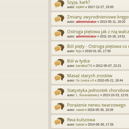
Szyja, kark?
autor:
tripleh
»
2017-12-27, 15:55
Zmiany zwyrodnieniowe kręgo
autor:
administrator
»
2013-05-11, 18:20
Ostroga piętowa jak z nią walc
autor:
administrator
»
2011-10-18, 14:51
Ból pięty - Ostroga piętowa co 
autor:
fizjo
»
2016-01-20, 17:39
Ból w łydce
autor:
karolina770
»
2012-05-07, 22:21
Masaż starych zrostów
autor:
Xx Lenka xX
»
2010-05-21, 18:44
Statystyka jednostek chorobo
autor:
L. Korasadowicz
»
2013-10-23, 12:01
Porażenie nerwu twarzowego
autor:
nawel
»
2016-05-30, 19:28
Rwa kulszowa
autor:
bukiet
»
2014-06-30, 17:26