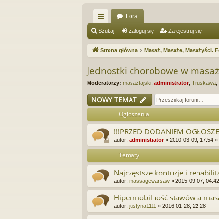
Fora
ię
Szukaj
Zaloguj się
Zarejestruj się
ce
Strona główna
Masaż, Masaże, Masażyści. F
j
Jednostki chorobowe w masa
…
Moderatorzy:
masaztajski
,
administrator
,
Truskawa
,
NOWY TEMAT
Ogłoszenia
!!!PRZED DODANIEM OGŁOSZEN
autor:
administrator
»
2010-03-09, 17:54
»
Tematy
Najczęstsze kontuzje i rehabilit
autor:
massagewarsaw
»
2015-09-07, 04:42
Hipermobilność stawów a mas
autor:
justyna1111
»
2016-01-28, 22:28