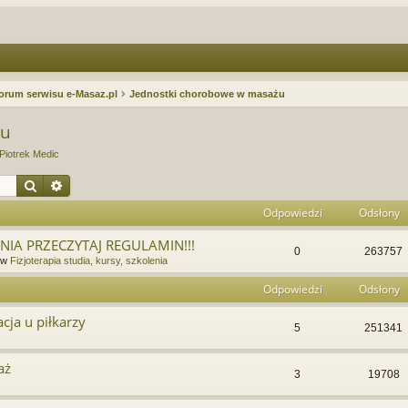
orum serwisu e-Masaz.pl
Jednostki chorobowe w masażu
żu
Piotrek Medic
Szukaj
Wyszukiwanie zaawansowane
Odpowiedzi
Odsłony
IA PRZECZYTAJ REGULAMIN!!!
0
263757
 w
Fizjoterapia studia, kursy, szkolenia
Odpowiedzi
Odsłony
acja u piłkarzy
5
251341
aż
3
19708