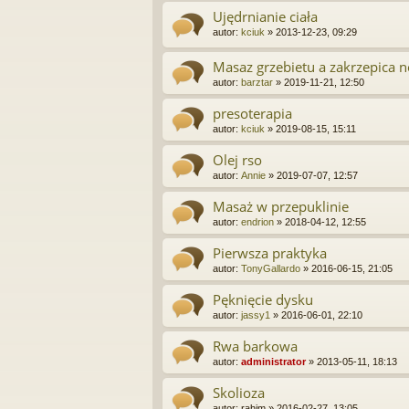
Ujędrnianie ciała
autor:
kciuk
»
2013-12-23, 09:29
Masaz grzebietu a zakrzepica 
autor:
barztar
»
2019-11-21, 12:50
presoterapia
autor:
kciuk
»
2019-08-15, 15:11
Olej rso
autor:
Annie
»
2019-07-07, 12:57
Masaż w przepuklinie
autor:
endrion
»
2018-04-12, 12:55
Pierwsza praktyka
autor:
TonyGallardo
»
2016-06-15, 21:05
Pęknięcie dysku
autor:
jassy1
»
2016-06-01, 22:10
Rwa barkowa
autor:
administrator
»
2013-05-11, 18:13
Skolioza
autor:
rahim
»
2016-02-27, 13:05