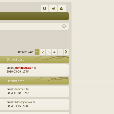
W
FA
al
ar
Q
og
ej
uj
es
si
tru
ę
j
2
3
4
5
1
Następna
Tematy: 110
si
Ostatni post
ę
autor:
administrator
2010-03-09, 17:54
Ostatni post
autor:
dammed
2023-11-30, 10:52
autor:
AdaMajewska
2023-04-16, 23:09