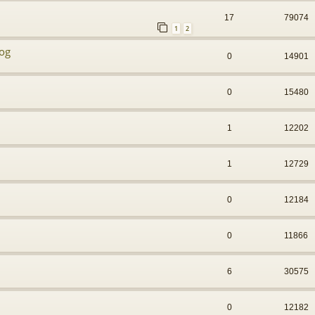
17
79074
1
2
nog
0
14901
0
15480
1
12202
1
12729
0
12184
0
11866
6
30575
0
12182