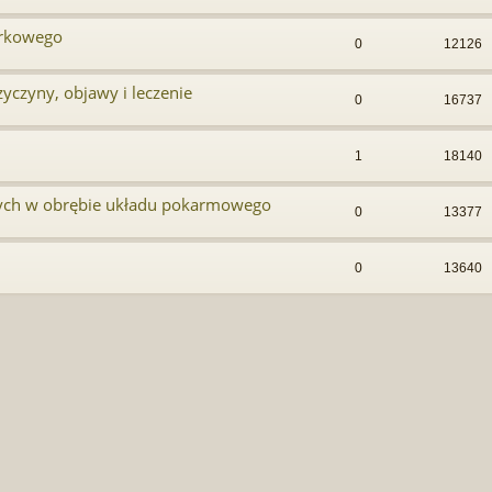
arkowego
0
12126
yczyny, objawy i leczenie
0
16737
1
18140
nych w obrębie układu pokarmowego
0
13377
0
13640