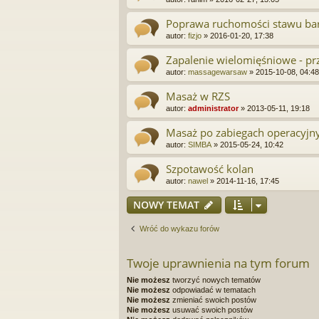
Poprawa ruchomości stawu b
autor:
fizjo
»
2016-01-20, 17:38
Zapalenie wielomięśniowe - prz
autor:
massagewarsaw
»
2015-10-08, 04:48
Masaż w RZS
autor:
administrator
»
2013-05-11, 19:18
Masaż po zabiegach operacyj
autor:
SIMBA
»
2015-05-24, 10:42
Szpotawość kolan
autor:
nawel
»
2014-11-16, 17:45
NOWY TEMAT
Wróć do wykazu forów
Twoje uprawnienia na tym forum
Nie możesz
tworzyć nowych tematów
Nie możesz
odpowiadać w tematach
Nie możesz
zmieniać swoich postów
Nie możesz
usuwać swoich postów