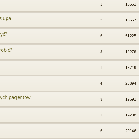
1
15561
słupa
2
18667
zyć?
6
51225
robić?
3
18278
1
18719
4
23894
wych pacjentów
3
19691
1
14208
6
29146