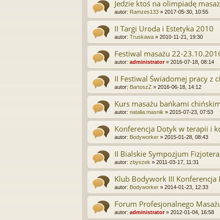
Jedzie ktoś na olimpiadę masaz
autor:
Ramzes133
»
2017-05-30, 10:55
II Targi Uroda i Estetyka 2010
autor:
Truskawa
»
2010-11-21, 19:30
Festiwal masażu 22-23.10.201
autor:
administrator
»
2016-07-18, 08:14
II Festiwal Świadomej pracy z
autor:
BartoszZ
»
2016-06-18, 14:12
Kurs masażu bańkami chińskim
autor:
natalia.masnik
»
2015-07-23, 07:53
Konferencja Dotyk w terapii i 
autor:
Bodyworker
»
2015-01-28, 08:43
II Bialskie Sympozjum Fizjoter
autor:
zbyszek
»
2011-03-17, 11:31
Klub Bodywork III Konferencj
autor:
Bodyworker
»
2014-01-23, 12:33
Forum Profesjonalnego Masażu
autor:
administrator
»
2012-01-04, 16:58