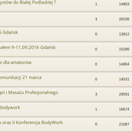
ystów do Bialej Podlaskiej ?
1
14803
3
28106
6 Gdańsk
0
13812
 ciałem 9-11.09.2016 Gdańsk
0
15286
i dla amatorów
0
14864
komunikacji 21 marca
0
14531
apii i Masażu Profesjonalnego
3
29591
a Bodywork
1
16674
 oraz II Konferencja BodyWork
0
21087