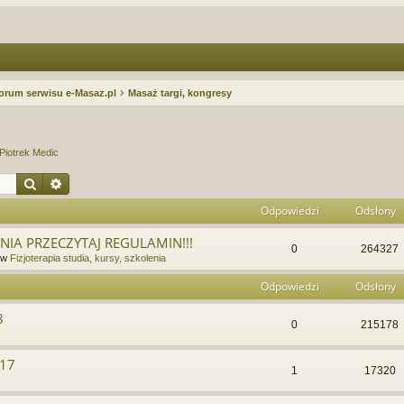
orum serwisu e-Masaz.pl
Masaż targi, kongresy
Piotrek Medic
Szukaj
Wyszukiwanie zaawansowane
Odpowiedzi
Odsłony
IA PRZECZYTAJ REGULAMIN!!!
0
264327
 w
Fizjoterapia studia, kursy, szkolenia
Odpowiedzi
Odsłony
8
0
215178
017
1
17320