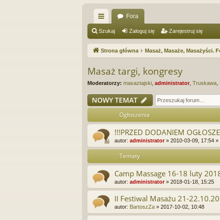
Fora
ię
Szukaj
Zaloguj się
Zarejestruj się
ce
Strona główna
Masaż, Masaże, Masażyści. F
j
Masaż targi, kongresy
…
Moderatorzy:
masaztajski
,
administrator
,
Truskawa
,
NOWY TEMAT
Ogłoszenia
!!!PRZED DODANIEM OGŁOSZEN
autor:
administrator
»
2010-03-09, 17:54
»
Tematy
Camp Massage 16-18 luty 201
autor:
administrator
»
2018-01-18, 15:25
II Festiwal Masażu 21-22.10.2
autor:
BartoszZa
»
2017-10-02, 10:48