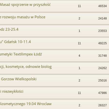
 Masaż spojrzenie w przyszłość
11
46534
je rozwoju masażu w Polsce
2
24148
odz 23-25.4
1
23553
ku" Gdańsk 10-11.4
11
49225
smetyki Textilimpex Łódź
4
31748
cji, kosmetyce, odnowie biolog
1
24262
s Gorzow Wielkopolski
2
25016
i niezwykłości
11
47986
Kosmetycznego 19.04 Wroclaw
2
26327