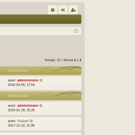
W
FA
al
ar
Q
og
ej
uj
es
si
tru
ę
j
Tematy: 21 • Strona
1
z
1
si
Ostatni post
ę
autor:
administrator
2010-03-09, 17:54
Ostatni post
autor:
administrator
2018-01-18, 15:25
autor:
Paulaok
2017-12-22, 11:38