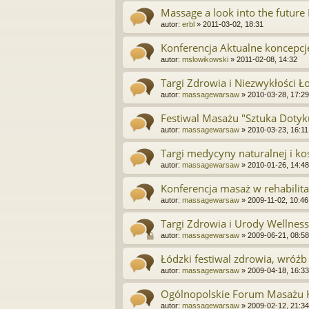
Massage a look into the future
autor:
erbl
»
2011-03-02, 18:31
Konferencja Aktualne koncepc
autor:
mslowikowski
»
2011-02-08, 14:32
Targi Zdrowia i Niezwykłości Ł
autor:
massagewarsaw
»
2010-03-28, 17:29
Festiwal Masażu "Sztuka Doty
autor:
massagewarsaw
»
2010-03-23, 16:11
Targi medycyny naturalnej i ko
autor:
massagewarsaw
»
2010-01-26, 14:48
Konferencja masaż w rehabilita
autor:
massagewarsaw
»
2009-11-02, 10:46
Targi Zdrowia i Urody Wellnes
autor:
massagewarsaw
»
2009-06-21, 08:58
Łódzki festiwal zdrowia, wróżb 
autor:
massagewarsaw
»
2009-04-18, 16:33
Ogólnopolskie Forum Masażu 
autor:
massagewarsaw
»
2009-02-12, 21:34