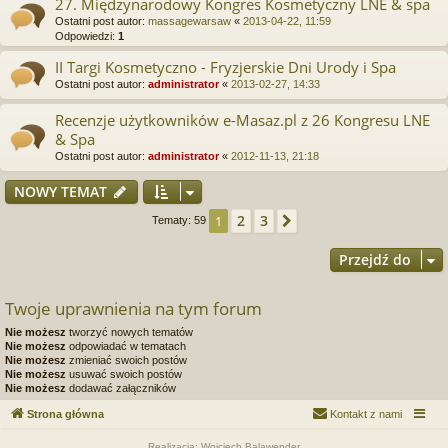
27. Międzynarodowy Kongres Kosmetyczny LNE & spa
Ostatni post autor:
massagewarsaw
«
2013-04-22, 11:59
Odpowiedzi:
1
II Targi Kosmetyczno - Fryzjerskie Dni Urody i Spa
Ostatni post autor:
administrator
«
2013-02-27, 14:33
Recenzje użytkowników e-Masaz.pl z 26 Kongresu LNE
& Spa
Ostatni post autor:
administrator
«
2012-11-13, 21:18
NOWY TEMAT
2
3
1
Następna
Tematy: 59
Przejdź do
Twoje uprawnienia na tym forum
Nie możesz
tworzyć nowych tematów
Nie możesz
odpowiadać w tematach
Nie możesz
zmieniać swoich postów
Nie możesz
usuwać swoich postów
Nie możesz
dodawać załączników
Strona główna
Kontakt z nami
Realizacja: Wojciech Balawender