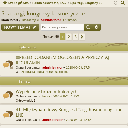
ce
a
og
ej
S
Strona główna
Forum zdrowotne, kosmetyczne. Spa & Wellness. Forum serwisu Spa.e-Masaz.pl
Spa targi, kongresy kosmetyczne
j
uj
es
z
Spa targi, kongresy kosmetyczne
u
…
si
tru
Moderatorzy:
masaztajski
,
administrator
,
Truskawa
k
ę
j
Szukaj
Wyszukiwanie
NOWY TEMAT
a
si
j
2
3
1
Następna
Tematy: 59
ę
Ogłoszenia
!!!PRZED DODANIEM OGŁOSZENIA PRZECZYTAJ
REGULAMIN!!!
Ostatni post autor:
administrator
«
2010-03-09, 17:54
w
Fizjoterapia studia, kursy, szkolenia
Tematy
Wypełnianie bruzd mimicznych
Ostatni post autor:
betsa
«
2023-08-25, 18:22
Odpowiedzi:
1
41. Międzynarodowy Kongres i Targi Kosmetologiczne
LNE!
Ostatni post autor:
administrator
«
2020-03-03, 18:55