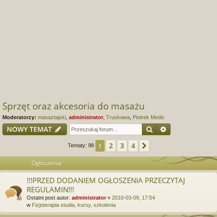
Sprzęt oraz akcesoria do masażu
Moderatorzy:
masaztajski
,
administrator
,
Truskawa
,
Piotrek Medic
Szukaj
Wyszukiwanie
NOWY TEMAT
2
3
4
1
Następna
Tematy: 98
Ogłoszenia
!!!PRZED DODANIEM OGŁOSZENIA PRZECZYTAJ
REGULAMIN!!!
Ostatni post autor:
administrator
«
2010-03-09, 17:54
w
Fizjoterapia studia, kursy, szkolenia