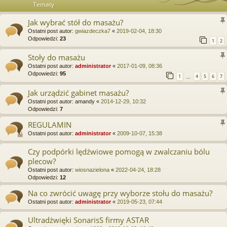
Tematy
Jak wybrać stół do masażu?
Ostatni post autor:
gwiazdeczka7
«
2019-02-04, 18:30
Odpowiedzi:
23
1
2
Stoły do masażu
Ostatni post autor:
administrator
«
2017-01-09, 08:36
Odpowiedzi:
95
1
4
5
6
7
…
Jak urządzić gabinet masażu?
Ostatni post autor:
amandy
«
2014-12-29, 10:32
Odpowiedzi:
7
REGULAMIN
Ostatni post autor:
administrator
«
2009-10-07, 15:38
Czy podpórki lędźwiowe pomogą w zwalczaniu bólu
plecow?
Ostatni post autor:
wiosnazielona
«
2022-04-24, 18:28
Odpowiedzi:
12
Na co zwrócić uwagę przy wyborze stołu do masażu?
Ostatni post autor:
administrator
«
2019-05-23, 07:44
Ultradżwięki SonarisS firmy ASTAR