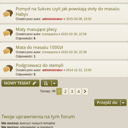
Pomysł na Sukces czyli jak powstają stoły do masażu
Habys
Ostatni post autor:
administrator
«
2015-03-08, 23:52
Maty masujące plecy
Ostatni post autor:
konopacka
«
2015-02-20, 22:56
Odpowiedzi:
6
Mata do masażu 1000zł
Ostatni post autor:
konopacka
«
2015-02-20, 22:28
Odpowiedzi:
1
Podgrzewacz do stempli
Ostatni post autor:
administrator
«
2014-12-21, 13:50
Odpowiedzi:
5
NOWY TEMAT
2
3
4
1
Następna
Tematy: 98
Przejdź do
Twoje uprawnienia na tym forum
Nie możesz
tworzyć nowych tematów
Nie możesz
odpowiadać w tematach