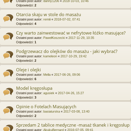
Ostatni post autor:
danny1206
«
2018-10-03, 10:46
Odpowiedzi:
2
Otarcia skaju w stole do masażu
Ostatni post autor:
remiii
«
2018-07-02, 07:41
Odpowiedzi:
4
Czy warto zainwestować w nefrytowe łóżko masujące?
Ostatni post autor:
PawełKoszecki
«
2017-11-29, 10:35
Odpowiedzi:
1
Podgrzewacz do olejków do masażu - jaki wybrać?
Ostatni post autor:
kameleon
«
2017-10-29, 19:42
Odpowiedzi:
2
Oleje i olejki
Ostatni post autor:
Mella
«
2017-06-26, 09:06
Odpowiedzi:
6
Model kręgosłupa
Ostatni post autor:
agusiek
«
2017-04-26, 15:27
Odpowiedzi:
3
Opinie o Fotelach Masujących
Ostatni post autor:
basiaturska
«
2017-03-08, 13:40
Odpowiedzi:
2
Sprzedam 2 tablice medyczne -masaż tkanek i kręgosłup
Ostatni post autor:
AkukuBernard
«
2016-07-05, 09:41