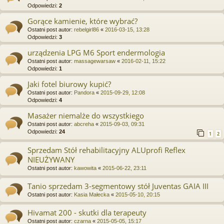
Odpowiedzi:
2
Gorące kamienie, które wybrać?
Ostatni post autor:
rebelgirl86
«
2016-03-15, 13:28
Odpowiedzi:
3
urządzenia LPG M6 Sport endermologia
Ostatni post autor:
massagewarsaw
«
2016-02-11, 15:22
Odpowiedzi:
1
Jaki fotel biurowy kupić?
Ostatni post autor:
Pandora
«
2015-09-29, 12:08
Odpowiedzi:
4
Masażer niemalże do wszystkiego
Ostatni post autor:
abcreha
«
2015-09-03, 09:31
Odpowiedzi:
24
1
2
Sprzedam Stół rehabilitacyjny ALUprofi Reflex
NIEUŻYWANY
Ostatni post autor:
kawowita
«
2015-06-22, 23:11
Tanio sprzedam 3-segmentowy stół Juventas GAIA III
Ostatni post autor:
Kasia Małecka
«
2015-05-10, 20:15
Hivamat 200 - skutki dla terapeuty
Ostatni post autor:
czarna
«
2015-05-05, 15:17