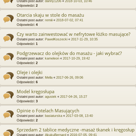
Ostatni post autor:
danny1206
«
2018-10-03, 10:46
Odpowiedzi:
2
Otarcia skaju w stole do masażu
Ostatni post autor:
remiii
«
2018-07-02, 07:41
Odpowiedzi:
4
Czy warto zainwestować w nefrytowe łóżko masujące?
Ostatni post autor:
PawełKoszecki
«
2017-11-29, 10:35
Odpowiedzi:
1
Podgrzewacz do olejków do masażu - jaki wybrać?
Ostatni post autor:
kameleon
«
2017-10-29, 19:42
Odpowiedzi:
2
Oleje i olejki
Ostatni post autor:
Mella
«
2017-06-26, 09:06
Odpowiedzi:
6
Model kręgosłupa
Ostatni post autor:
agusiek
«
2017-04-26, 15:27
Odpowiedzi:
3
Opinie o Fotelach Masujących
Ostatni post autor:
basiaturska
«
2017-03-08, 13:40
Odpowiedzi:
2
Sprzedam 2 tablice medyczne -masaż tkanek i kręgosłup
Ostatni post autor:
AkukuBernard
«
2016-07-05, 09:41