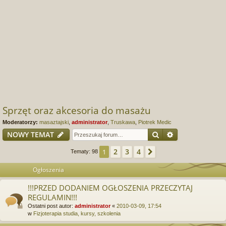
Sprzęt oraz akcesoria do masażu
Moderatorzy:
masaztajski
,
administrator
,
Truskawa
,
Piotrek Medic
Szukaj
Wyszukiwanie
NOWY TEMAT
2
3
4
1
Następna
Tematy: 98
Ogłoszenia
!!!PRZED DODANIEM OGŁOSZENIA PRZECZYTAJ
REGULAMIN!!!
Ostatni post autor:
administrator
«
2010-03-09, 17:54
w
Fizjoterapia studia, kursy, szkolenia