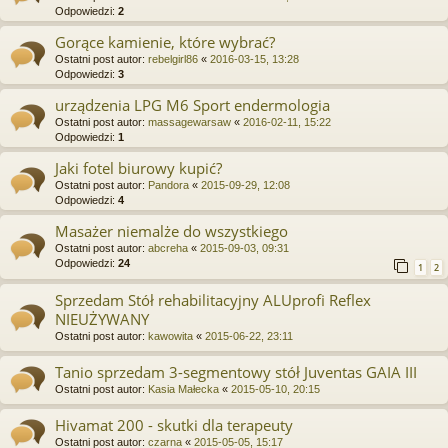
Odpowiedzi:
2
Gorące kamienie, które wybrać?
Ostatni post autor:
rebelgirl86
«
2016-03-15, 13:28
Odpowiedzi:
3
urządzenia LPG M6 Sport endermologia
Ostatni post autor:
massagewarsaw
«
2016-02-11, 15:22
Odpowiedzi:
1
Jaki fotel biurowy kupić?
Ostatni post autor:
Pandora
«
2015-09-29, 12:08
Odpowiedzi:
4
Masażer niemalże do wszystkiego
Ostatni post autor:
abcreha
«
2015-09-03, 09:31
Odpowiedzi:
24
1
2
Sprzedam Stół rehabilitacyjny ALUprofi Reflex
NIEUŻYWANY
Ostatni post autor:
kawowita
«
2015-06-22, 23:11
Tanio sprzedam 3-segmentowy stół Juventas GAIA III
Ostatni post autor:
Kasia Małecka
«
2015-05-10, 20:15
Hivamat 200 - skutki dla terapeuty
Ostatni post autor:
czarna
«
2015-05-05, 15:17