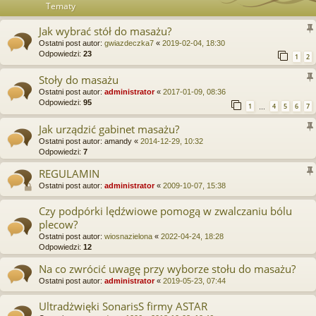
Tematy
Jak wybrać stół do masażu?
Ostatni post autor:
gwiazdeczka7
«
2019-02-04, 18:30
Odpowiedzi:
23
1
2
Stoły do masażu
Ostatni post autor:
administrator
«
2017-01-09, 08:36
Odpowiedzi:
95
1
4
5
6
7
…
Jak urządzić gabinet masażu?
Ostatni post autor:
amandy
«
2014-12-29, 10:32
Odpowiedzi:
7
REGULAMIN
Ostatni post autor:
administrator
«
2009-10-07, 15:38
Czy podpórki lędźwiowe pomogą w zwalczaniu bólu
plecow?
Ostatni post autor:
wiosnazielona
«
2022-04-24, 18:28
Odpowiedzi:
12
Na co zwrócić uwagę przy wyborze stołu do masażu?
Ostatni post autor:
administrator
«
2019-05-23, 07:44
Ultradżwięki SonarisS firmy ASTAR