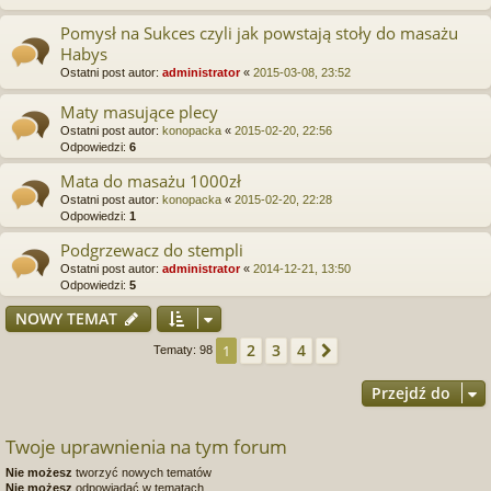
Pomysł na Sukces czyli jak powstają stoły do masażu
Habys
Ostatni post autor:
administrator
«
2015-03-08, 23:52
Maty masujące plecy
Ostatni post autor:
konopacka
«
2015-02-20, 22:56
Odpowiedzi:
6
Mata do masażu 1000zł
Ostatni post autor:
konopacka
«
2015-02-20, 22:28
Odpowiedzi:
1
Podgrzewacz do stempli
Ostatni post autor:
administrator
«
2014-12-21, 13:50
Odpowiedzi:
5
NOWY TEMAT
2
3
4
1
Następna
Tematy: 98
Przejdź do
Twoje uprawnienia na tym forum
Nie możesz
tworzyć nowych tematów
Nie możesz
odpowiadać w tematach