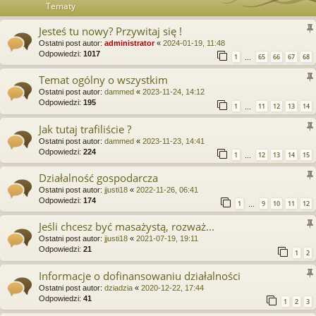
Tematy
Jesteś tu nowy? Przywitaj się !
Ostatni post autor:
administrator
«
2024-01-19, 11:48
Odpowiedzi:
1017
1
65
66
67
68
…
Temat ogólny o wszystkim
Ostatni post autor:
dammed
«
2023-11-24, 14:12
Odpowiedzi:
195
1
11
12
13
14
…
Jak tutaj trafiliście ?
Ostatni post autor:
dammed
«
2023-11-23, 14:41
Odpowiedzi:
224
1
12
13
14
15
…
Działalność gospodarcza
Ostatni post autor:
jjusti18
«
2022-11-26, 06:41
Odpowiedzi:
174
1
9
10
11
12
…
Jeśli chcesz być masażystą, rozważ...
Ostatni post autor:
jjusti18
«
2021-07-19, 19:11
Odpowiedzi:
21
1
2
Informacje o dofinansowaniu działalności
Ostatni post autor:
dziadzia
«
2020-12-22, 17:44
Odpowiedzi:
41
1
2
3