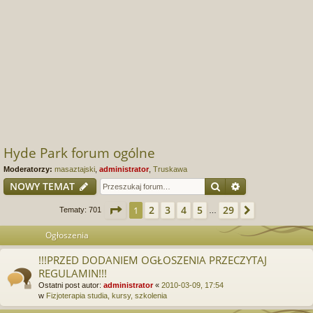
Hyde Park forum ogólne
Moderatorzy:
masaztajski
,
administrator
,
Truskawa
Szukaj
Wyszukiwanie
NOWY TEMAT
Strona
1
z
29
2
3
4
5
29
1
Następna
Tematy: 701
…
Ogłoszenia
!!!PRZED DODANIEM OGŁOSZENIA PRZECZYTAJ
REGULAMIN!!!
Ostatni post autor:
administrator
«
2010-03-09, 17:54
w
Fizjoterapia studia, kursy, szkolenia