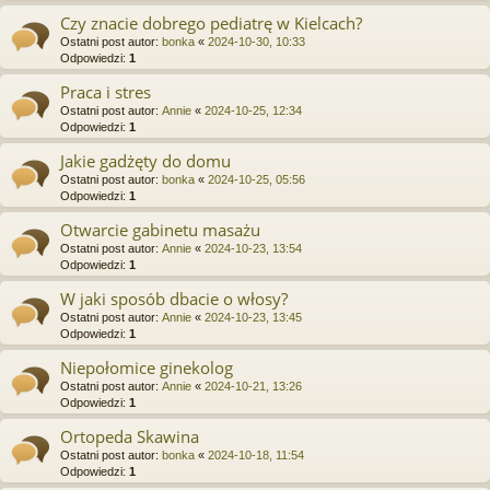
Czy znacie dobrego pediatrę w Kielcach?
Ostatni post autor:
bonka
«
2024-10-30, 10:33
Odpowiedzi:
1
Praca i stres
Ostatni post autor:
Annie
«
2024-10-25, 12:34
Odpowiedzi:
1
Jakie gadżęty do domu
Ostatni post autor:
bonka
«
2024-10-25, 05:56
Odpowiedzi:
1
Otwarcie gabinetu masażu
Ostatni post autor:
Annie
«
2024-10-23, 13:54
Odpowiedzi:
1
W jaki sposób dbacie o włosy?
Ostatni post autor:
Annie
«
2024-10-23, 13:45
Odpowiedzi:
1
Niepołomice ginekolog
Ostatni post autor:
Annie
«
2024-10-21, 13:26
Odpowiedzi:
1
Ortopeda Skawina
Ostatni post autor:
bonka
«
2024-10-18, 11:54
Odpowiedzi:
1