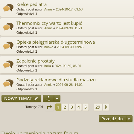
Kielce pediatra
Ostatni post autor:
Annie
«
2024-10-17, 09:58
Odpowiedzi:
1
Thermomix czy warto jest kupić
Ostatni post autor:
Annie
«
2024-09-30, 11:21
Odpowiedzi:
1
Opieka pielęgniarska długoterminowa
Ostatni post autor:
bonka
«
2024-09-30, 09:45
Odpowiedzi:
1
Zapalenie prostaty
Ostatni post autor:
hella
«
2024-09-30, 06:26
Odpowiedzi:
1
Gadżety reklamowe dla studia masażu
Ostatni post autor:
Annie
«
2024-09-26, 14:02
Odpowiedzi:
1
NOWY TEMAT
Strona
1
z
29
2
3
4
5
29
1
Następna
Tematy: 701
…
Przejdź do
Twoje uprawnienia na tym forum