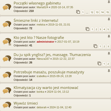
Początki własnego gabinetu
Ostatni post autor:
Marta524
«
2020-10-14, 07:35
Odpowiedzi:
210
1
12
13
14
15
…
Śmieszne linki z Internetu!
Ostatni post autor:
melska
«
2019-11-03, 21:01
Odpowiedzi:
72
1
2
3
4
5
Kto jest kto ? Nasze fotografie
Ostatni post autor:
administrator
«
2017-01-07, 10:19
Odpowiedzi:
41
1
2
3
Du ju spik ynglisz? jes, massage. Tłumaczenia
Ostatni post autor:
Niesza167
«
2015-12-22, 22:37
Odpowiedzi:
26
1
2
Potrzebuje masażu, poszukuje masażysty
Ostatni post autor:
izabelka
«
2015-09-24, 13:28
Odpowiedzi:
14
Klimatyzacja czy warto jest montować
Ostatni post autor:
bonka
«
2024-11-04, 13:12
Odpowiedzi:
1
Wywóz śmieci
Ostatni post autor:
deborah
«
2024-11-04, 12:40