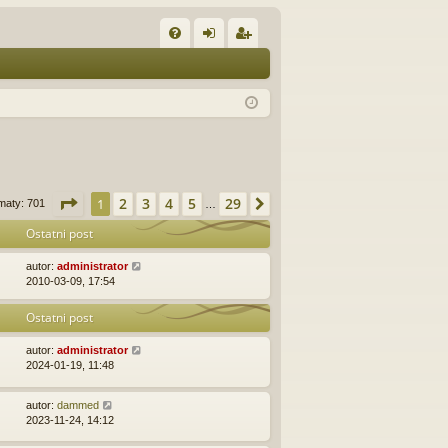
W
FA
al
ar
Q
og
ej
uj
es
si
tru
ę
j
Strona
1
z
29
2
3
4
5
29
1
Następna
maty: 701
…
si
Ostatni post
ę
autor:
administrator
2010-03-09, 17:54
Ostatni post
autor:
administrator
2024-01-19, 11:48
autor:
dammed
2023-11-24, 14:12