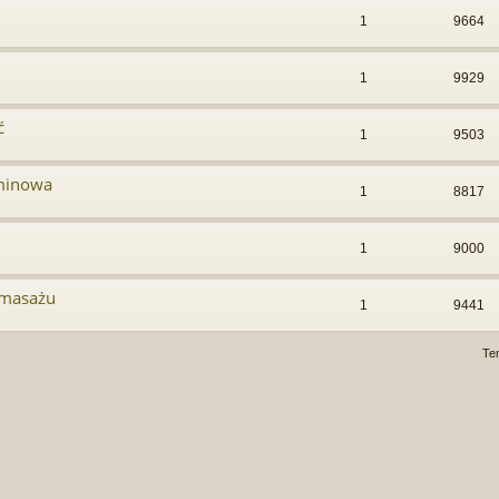
1
9664
1
9929
ć
1
9503
rminowa
1
8817
1
9000
 masażu
1
9441
Te