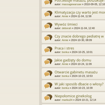
Potrzebuje masażu, poszukuje
autor:
massagewarsaw
»
2010-09-05, 12:10
Klimatyzacja czy warto jest m
autor:
Annie
»
2024-11-04, 11:58
Wywóz śmieci
autor:
deborah
»
2024-11-04, 12:40
Czy znacie dobrego pediatrę w 
autor:
Annie
»
2024-10-30, 08:09
Praca i stres
autor:
bonka
»
2024-10-25, 10:01
Jakie gadżęty do domu
autor:
Annie
»
2024-10-24, 11:09
Otwarcie gabinetu masażu
autor:
bonka
»
2024-10-23, 10:53
W jaki sposób dbacie o włosy?
autor:
bonka
»
2024-10-23, 10:39
Niepołomice ginekolog
autor:
marika34
»
2024-10-21, 12:14