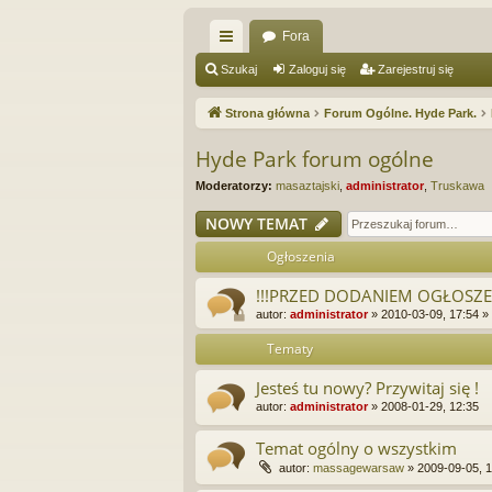
Fora
ię
Szukaj
Zaloguj się
Zarejestruj się
ce
Strona główna
Forum Ogólne. Hyde Park.
j
Hyde Park forum ogólne
…
Moderatorzy:
masaztajski
,
administrator
,
Truskawa
NOWY TEMAT
Ogłoszenia
!!!PRZED DODANIEM OGŁOSZEN
autor:
administrator
»
2010-03-09, 17:54
»
Tematy
Jesteś tu nowy? Przywitaj się !
autor:
administrator
»
2008-01-29, 12:35
Temat ogólny o wszystkim
autor:
massagewarsaw
»
2009-09-05, 