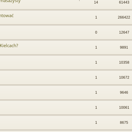
 masażysty
14
61443
ontować
1
266422
0
12647
Kielcach?
1
9891
1
10358
1
10672
1
9646
1
10061
1
8675