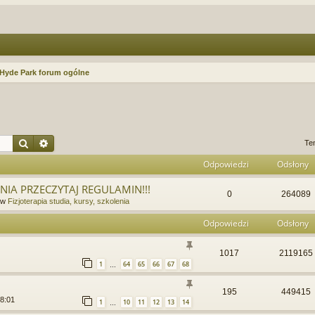
Hyde Park forum ogólne
Szukaj
Wyszukiwanie zaawansowane
Te
Odpowiedzi
Odsłony
IA PRZECZYTAJ REGULAMIN!!!
0
264089
 w
Fizjoterapia studia, kursy, szkolenia
Odpowiedzi
Odsłony
1017
2119165
1
64
65
66
67
68
…
195
449415
18:01
1
10
11
12
13
14
…