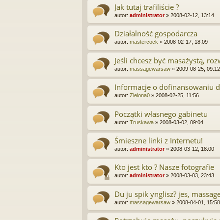
Jak tutaj trafiliście ?
autor:
administrator
»
2008-02-12, 13:14
Działalność gospodarcza
autor:
mastercock
»
2008-02-17, 18:09
Jeśli chcesz być masażystą, roz
autor:
massagewarsaw
»
2009-08-25, 09:12
Informacje o dofinansowaniu dz
autor:
Zielona0
»
2008-02-25, 11:56
Początki własnego gabinetu
autor:
Truskawa
»
2008-03-02, 09:04
Śmieszne linki z Internetu!
autor:
administrator
»
2008-03-12, 18:00
Kto jest kto ? Nasze fotografie
autor:
administrator
»
2008-03-03, 23:43
Du ju spik ynglisz? jes, massag
autor:
massagewarsaw
»
2008-04-01, 15:58