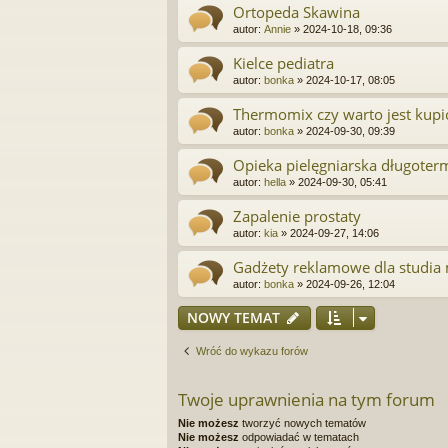
Ortopeda Skawina
autor:
Annie
»
2024-10-18, 09:36
Kielce pediatra
autor:
bonka
»
2024-10-17, 08:05
Thermomix czy warto jest kupi
autor:
bonka
»
2024-09-30, 09:39
Opieka pielęgniarska długote
autor:
hella
»
2024-09-30, 05:41
Zapalenie prostaty
autor:
kia
»
2024-09-27, 14:06
Gadżety reklamowe dla studia
autor:
bonka
»
2024-09-26, 12:04
NOWY TEMAT
Wróć do wykazu forów
Twoje uprawnienia na tym forum
Nie możesz
tworzyć nowych tematów
Nie możesz
odpowiadać w tematach