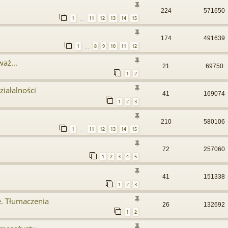
224
571650
1
11
12
13
14
15
…
174
491639
1
8
9
10
11
12
…
waż...
21
69750
1
2
iałalności
41
169074
1
2
3
210
580106
1
11
12
13
14
15
…
72
257060
1
2
3
4
5
41
151338
1
2
3
e. Tłumaczenia
26
132692
1
2