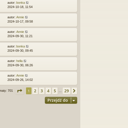
autor:
bonka
2024-10-18, 11:54
autor:
Annie
2024-10-17, 09:58
autor:
Annie
2024-09-30, 11:21
autor:
bonka
2024-09-30, 09:45
autor:
hella
2024-09-30, 06:26
autor:
Annie
2024-09-26, 14:02
Strona
1
z
29
2
3
4
5
29
1
Następna
maty: 701
…
Przejdź do