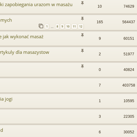
iki zapobiegania urazom w masażu
10
74629
omych
165
564437
1
8
9
10
11
12
…
ce jak wykonać masaż
9
60151
artykuly dla masazystow
2
51977
0
40824
7
403758
ia jogi
1
10595
3
22305
id
6
30052