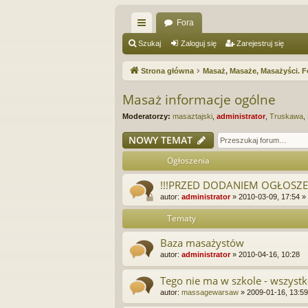
Fora
ię
Szukaj
Zaloguj się
Zarejestruj się
ce
Strona główna
Masaż, Masaże, Masażyści. F
j
Masaż informacje ogólne
…
Moderatorzy:
masaztajski
,
administrator
,
Truskawa
,
NOWY TEMAT
Ogłoszenia
!!!PRZED DODANIEM OGŁOSZEN
autor:
administrator
»
2010-03-09, 17:54
»
Tematy
Baza masażystów
autor:
administrator
»
2010-04-16, 10:28
Tego nie ma w szkole - wszystk
autor:
massagewarsaw
»
2009-01-16, 13:59