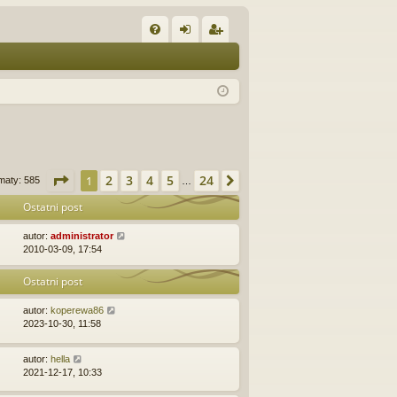
W
FA
al
ar
Q
og
ej
uj
es
si
tru
ę
j
Strona
1
z
24
2
3
4
5
24
1
Następna
maty: 585
…
si
Ostatni post
ę
autor:
administrator
2010-03-09, 17:54
Ostatni post
autor:
koperewa86
2023-10-30, 11:58
autor:
hella
2021-12-17, 10:33