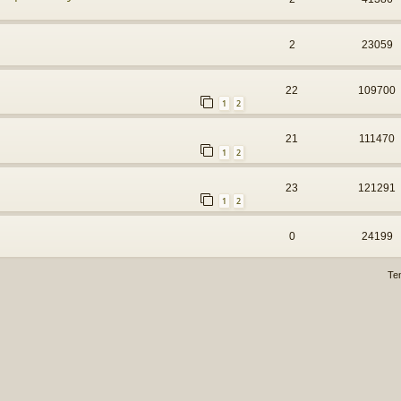
2
23059
22
109700
1
2
21
111470
1
2
23
121291
1
2
0
24199
Te