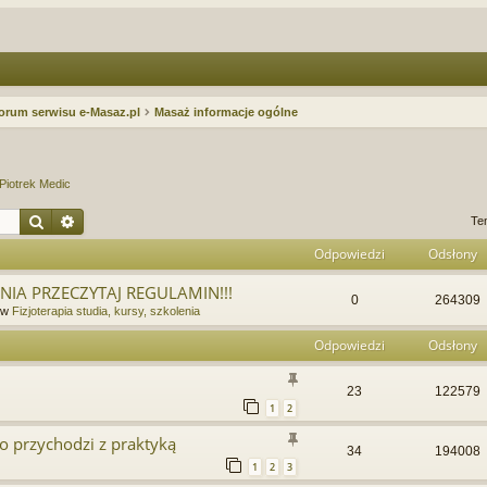
orum serwisu e-Masaz.pl
Masaż informacje ogólne
Piotrek Medic
Szukaj
Wyszukiwanie zaawansowane
Te
Odpowiedzi
Odsłony
IA PRZECZYTAJ REGULAMIN!!!
0
264309
 w
Fizjoterapia studia, kursy, szkolenia
Odpowiedzi
Odsłony
23
122579
1
2
o przychodzi z praktyką
34
194008
1
2
3