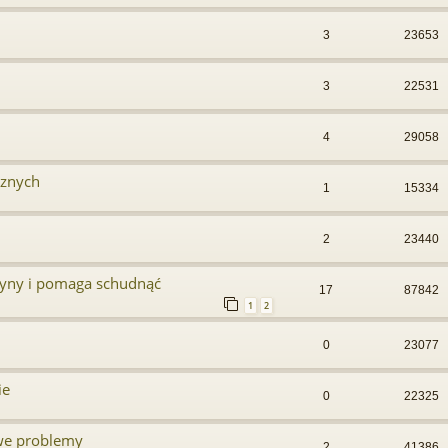
3
23653
3
22531
4
29058
znych
1
15334
2
23440
syny i pomaga schudnąć
17
87842
1
2
0
23077
ie
0
22325
iwe problemy
2
41386