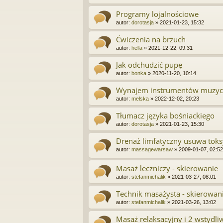
Programy lojalnościowe
autor:
dorotasja
»
2021-01-23, 15:32
Ćwiczenia na brzuch
autor:
hella
»
2021-12-22, 09:31
Jak odchudzić pupę
autor:
bonka
»
2020-11-20, 10:14
Wynajem instrumentów muzyc
autor:
melska
»
2022-12-02, 20:23
Tłumacz języka bośniackiego
autor:
dorotasja
»
2021-01-23, 15:30
Drenaż limfatyczny usuwa tok
autor:
massagewarsaw
»
2009-01-07, 02:52
Masaż leczniczy - skierowanie
autor:
stefanmichalik
»
2021-03-27, 08:01
Technik masażysta - skierowan
autor:
stefanmichalik
»
2021-03-26, 13:02
Masaż relaksacyjny i 2 wstydl