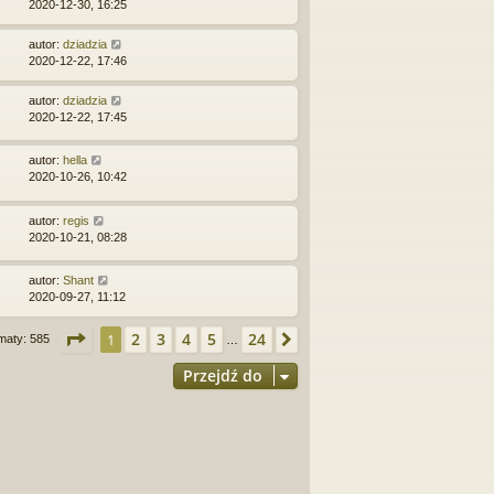
2020-12-30, 16:25
autor:
dziadzia
2020-12-22, 17:46
autor:
dziadzia
2020-12-22, 17:45
autor:
hella
2020-10-26, 10:42
autor:
regis
2020-10-21, 08:28
autor:
Shant
2020-09-27, 11:12
Strona
1
z
24
2
3
4
5
24
1
Następna
maty: 585
…
Przejdź do