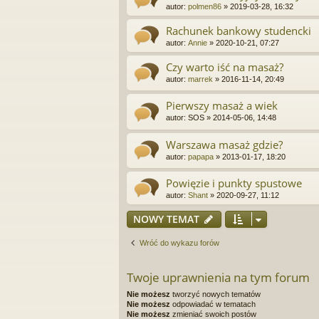
autor:
polmen86
»
2019-03-28, 16:32
Rachunek bankowy studencki
autor:
Annie
»
2020-10-21, 07:27
Czy warto iść na masaż?
autor:
marrek
»
2016-11-14, 20:49
Pierwszy masaż a wiek
autor:
SOS
»
2014-05-06, 14:48
Warszawa masaż gdzie?
autor:
papapa
»
2013-01-17, 18:20
Powięzie i punkty spustowe
autor:
Shant
»
2020-09-27, 11:12
NOWY TEMAT
Wróć do wykazu forów
Twoje uprawnienia na tym forum
Nie możesz
tworzyć nowych tematów
Nie możesz
odpowiadać w tematach
Nie możesz
zmieniać swoich postów