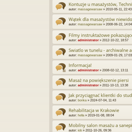
Kontuzje u masażystów, Techn
autor:
massagewarsaw
»
2010-05-11, 22:43
Wątek dla masażystów niewid
autor:
massagewarsaw
»
2008-06-22, 14:04
Filmy instruktażowe pokazują
autor:
administrator
»
2012-10-22, 18:57
Swiatlo w tunelu - archiwalne 
autor:
massagewarsaw
»
2009-01-29, 17:03
Informacja!
autor:
administrator
»
2008-02-12, 13:11
Masaż na powiększenie piersi
autor:
administrator
»
2011-10-13, 13:38
Jak przyciągnać klientki do stud
autor:
bonka
»
2024-07-04, 11:43
Rehabilitacja w Krakowie
autor:
hella
»
2019-01-08, 08:04
Mobilny salon masażu a sanep
autor:
iob
»
2011-10-26, 09:36