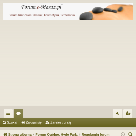
ię
or
al
ar
Szukaj
Zaloguj się
Zarejestruj się
ce
a
og
ej
S
Strona główna
Forum Ogólne. Hyde Park.
Regulamin forum