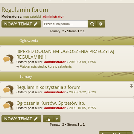
j
uj
es
z
Regulamin forum
u
…
si
tru
Moderatorzy:
masaztajski
,
administrator
k
ę
j
Szukaj
Wyszukiwanie
NOWY TEMAT
a
Tematy: 2 • Strona
1
z
1
si
j
Ogłoszenia
ę
!!!PRZED DODANIEM OGŁOSZENIA PRZECZYTAJ
REGULAMIN!!!
Ostatni post autor:
administrator
«
2010-03-09, 17:54
w
Fizjoterapia studia, kursy, szkolenia
Tematy
Regulamin korzystania z forum
Ostatni post autor:
administrator
«
2008-03-22, 00:29
Ogłoszenia Kursów, Sprzetów itp.
Ostatni post autor:
administrator
«
2009-10-05, 19:55
NOWY TEMAT
Tematy: 2 • Strona
1
z
1