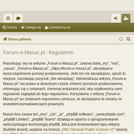
ię
or
al
ar
Szukaj
Zaloguj się
Zarejestruj się
ce
a
og
ej
S
Strona główna
j
uj
es
z
Forum.e-Masaz.pl - Regulamin
u
…
si
tru
k
ę
j
Rejestrując się na witrynie „Forum.e-Masaz.pl”, zwanej dalej „my”, ”nas”,
a
„nasza”, „Forum.e-Masaz.pl”, „https://forum.e-masaz.pl”, akceptujesz
si
j
wyszczególnione poniżej postanowienia. Jeśli ich nie akceptujesz, opuść to
miejsce, naciskając przycisk „Nie akceptuję”. Administracja witryny „Forum.e-
ę
Masaz.pl” ma prawo w dowolnym czasie zmienić poniższe postanowienia,
informując cię o zmianach, niemniej wskazane jest, aby użytkownicy sami
regularnie zaglądali do tego regulaminu. Korzystanie z witryny „Forum.e-
Masaz.pl” po zmianach regulaminu oznacza, że akceptujesz te zmiany ze
wszelkimi konsekwencjami prawnymi.
Nasze fora zwane też „one”, „ich”, „je”, „phpBB software”, „www.phpbb.com”,
„phpBB Limited”, „phpBB Teams” działają w oparciu o oprogramowanie
wykorzystujące technologię phpBB, która jest środowiskiem typu witryny
(bulletin board), wydane na licencji „
GNU General Public License v2
” zwanej