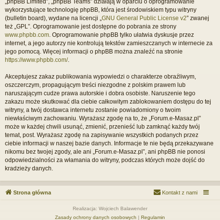
„phpBB Limited”, „phpBB Teams” działają w oparciu o oprogramowanie
wykorzystujące technologię phpBB, która jest środowiskiem typu witryny
(bulletin board), wydane na licencji „
GNU General Public License v2
” zwanej
też „GPL”. Oprogramowanie jest dostępne do pobrania ze strony
www.phpbb.com
. Oprogramowanie phpBB tylko ułatwia dyskusje przez
internet, a jego autorzy nie kontrolują tekstów zamieszczanych w internecie za
jego pomocą. Więcej informacji o phpBB można znaleźć na stronie
https://www.phpbb.com/
.
Akceptujesz zakaz publikowania wypowiedzi o charakterze obraźliwym,
oszczerczym, propagującym treści niezgodne z polskim prawem lub
naruszającym cudze prawa autorskie i dobra osobiste. Naruszenie tego
zakazu może skutkować dla ciebie całkowitym zablokowaniem dostępu do tej
witryny, a twój dostawca internetu zostanie powiadomiony o twoim
niewłaściwym zachowaniu. Wyrażasz zgodę na to, że „Forum.e-Masaz.pl”
może w każdej chwili usunąć, zmienić, przenieść lub zamknąć każdy twój
temat, post. Wyrażasz zgodę na zapisywanie wszystkich podanych przez
ciebie informacji w naszej bazie danych. Informacje te nie będą przekazywane
nikomu bez twojej zgody, ale ani „Forum.e-Masaz.pl”, ani phpBB nie ponosi
odpowiedzialności za włamania do witryny, podczas których może dojść do
kradzieży danych.
Strona główna
Kontakt z nami
Realizacja: Wojciech Balawender
Zasady ochrony danych osobowych
|
Regulamin