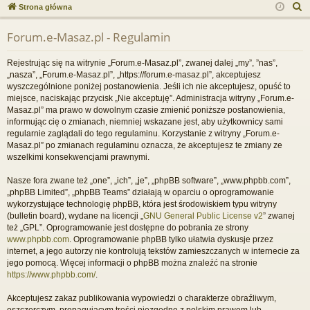
ce
a
og
ej
S
Strona główna
j
uj
es
z
Forum.e-Masaz.pl - Regulamin
u
…
si
tru
k
ę
j
Rejestrując się na witrynie „Forum.e-Masaz.pl”, zwanej dalej „my”, ”nas”,
a
„nasza”, „Forum.e-Masaz.pl”, „https://forum.e-masaz.pl”, akceptujesz
si
j
wyszczególnione poniżej postanowienia. Jeśli ich nie akceptujesz, opuść to
miejsce, naciskając przycisk „Nie akceptuję”. Administracja witryny „Forum.e-
ę
Masaz.pl” ma prawo w dowolnym czasie zmienić poniższe postanowienia,
informując cię o zmianach, niemniej wskazane jest, aby użytkownicy sami
regularnie zaglądali do tego regulaminu. Korzystanie z witryny „Forum.e-
Masaz.pl” po zmianach regulaminu oznacza, że akceptujesz te zmiany ze
wszelkimi konsekwencjami prawnymi.
Nasze fora zwane też „one”, „ich”, „je”, „phpBB software”, „www.phpbb.com”,
„phpBB Limited”, „phpBB Teams” działają w oparciu o oprogramowanie
wykorzystujące technologię phpBB, która jest środowiskiem typu witryny
(bulletin board), wydane na licencji „
GNU General Public License v2
” zwanej
też „GPL”. Oprogramowanie jest dostępne do pobrania ze strony
www.phpbb.com
. Oprogramowanie phpBB tylko ułatwia dyskusje przez
internet, a jego autorzy nie kontrolują tekstów zamieszczanych w internecie za
jego pomocą. Więcej informacji o phpBB można znaleźć na stronie
https://www.phpbb.com/
.
Akceptujesz zakaz publikowania wypowiedzi o charakterze obraźliwym,
oszczerczym, propagującym treści niezgodne z polskim prawem lub