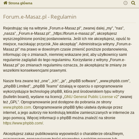
ce
a
og
ej
S
Strona główna
j
uj
es
z
Forum.e-Masaz.pl - Regulamin
u
…
si
tru
k
ę
j
Rejestrując się na witrynie „Forum.e-Masaz.pl”, zwanej dalej „my”, ”nas”,
a
„nasza”, „Forum.e-Masaz.pl”, „https://forum.e-masaz.pl”, akceptujesz
si
j
wyszczególnione poniżej postanowienia. Jeśli ich nie akceptujesz, opuść to
miejsce, naciskając przycisk „Nie akceptuję”. Administracja witryny „Forum.e-
ę
Masaz.pl” ma prawo w dowolnym czasie zmienić poniższe postanowienia,
informując cię o zmianach, niemniej wskazane jest, aby użytkownicy sami
regularnie zaglądali do tego regulaminu. Korzystanie z witryny „Forum.e-
Masaz.pl” po zmianach regulaminu oznacza, że akceptujesz te zmiany ze
wszelkimi konsekwencjami prawnymi.
Nasze fora zwane też „one”, „ich”, „je”, „phpBB software”, „www.phpbb.com”,
„phpBB Limited”, „phpBB Teams” działają w oparciu o oprogramowanie
wykorzystujące technologię phpBB, która jest środowiskiem typu witryny
(bulletin board), wydane na licencji „
GNU General Public License v2
” zwanej
też „GPL”. Oprogramowanie jest dostępne do pobrania ze strony
www.phpbb.com
. Oprogramowanie phpBB tylko ułatwia dyskusje przez
internet, a jego autorzy nie kontrolują tekstów zamieszczanych w internecie za
jego pomocą. Więcej informacji o phpBB można znaleźć na stronie
https://www.phpbb.com/
.
Akceptujesz zakaz publikowania wypowiedzi o charakterze obraźliwym,
oszczerczym, propagującym treści niezgodne z polskim prawem lub