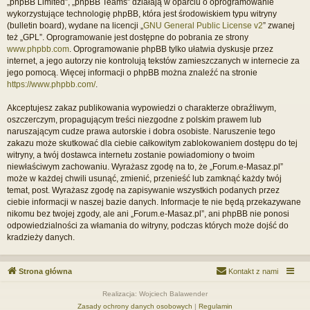
„phpBB Limited”, „phpBB Teams” działają w oparciu o oprogramowanie
wykorzystujące technologię phpBB, która jest środowiskiem typu witryny
(bulletin board), wydane na licencji „
GNU General Public License v2
” zwanej
też „GPL”. Oprogramowanie jest dostępne do pobrania ze strony
www.phpbb.com
. Oprogramowanie phpBB tylko ułatwia dyskusje przez
internet, a jego autorzy nie kontrolują tekstów zamieszczanych w internecie za
jego pomocą. Więcej informacji o phpBB można znaleźć na stronie
https://www.phpbb.com/
.
Akceptujesz zakaz publikowania wypowiedzi o charakterze obraźliwym,
oszczerczym, propagującym treści niezgodne z polskim prawem lub
naruszającym cudze prawa autorskie i dobra osobiste. Naruszenie tego
zakazu może skutkować dla ciebie całkowitym zablokowaniem dostępu do tej
witryny, a twój dostawca internetu zostanie powiadomiony o twoim
niewłaściwym zachowaniu. Wyrażasz zgodę na to, że „Forum.e-Masaz.pl”
może w każdej chwili usunąć, zmienić, przenieść lub zamknąć każdy twój
temat, post. Wyrażasz zgodę na zapisywanie wszystkich podanych przez
ciebie informacji w naszej bazie danych. Informacje te nie będą przekazywane
nikomu bez twojej zgody, ale ani „Forum.e-Masaz.pl”, ani phpBB nie ponosi
odpowiedzialności za włamania do witryny, podczas których może dojść do
kradzieży danych.
Strona główna
Kontakt z nami
Realizacja: Wojciech Balawender
Zasady ochrony danych osobowych
|
Regulamin