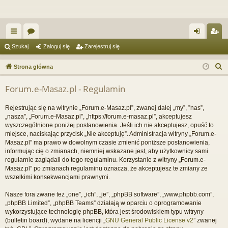
ię
or
al
ar
Szukaj
Zaloguj się
Zarejestruj się
ce
a
og
ej
S
Strona główna
j
uj
es
z
Forum.e-Masaz.pl - Regulamin
u
…
si
tru
k
ę
j
Rejestrując się na witrynie „Forum.e-Masaz.pl”, zwanej dalej „my”, ”nas”,
a
„nasza”, „Forum.e-Masaz.pl”, „https://forum.e-masaz.pl”, akceptujesz
si
j
wyszczególnione poniżej postanowienia. Jeśli ich nie akceptujesz, opuść to
miejsce, naciskając przycisk „Nie akceptuję”. Administracja witryny „Forum.e-
ę
Masaz.pl” ma prawo w dowolnym czasie zmienić poniższe postanowienia,
informując cię o zmianach, niemniej wskazane jest, aby użytkownicy sami
regularnie zaglądali do tego regulaminu. Korzystanie z witryny „Forum.e-
Masaz.pl” po zmianach regulaminu oznacza, że akceptujesz te zmiany ze
wszelkimi konsekwencjami prawnymi.
Nasze fora zwane też „one”, „ich”, „je”, „phpBB software”, „www.phpbb.com”,
„phpBB Limited”, „phpBB Teams” działają w oparciu o oprogramowanie
wykorzystujące technologię phpBB, która jest środowiskiem typu witryny
(bulletin board), wydane na licencji „
GNU General Public License v2
” zwanej