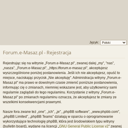
Język:
Forum.e-Masaz.pl - Rejestracja
Rejestrując się na witrynie „Forum.e-Masaz.pl”, zwanej dalej „my”, ”nas”,
„nasza”, „Forum.e-Masaz.pl”, „https://forum.e-masaz.pl”, akceptujesz
wyszczególnione poniżej postanowienia. Jeśli ich nie akceptujesz, opuść to
miejsce, naciskając przycisk „Nie akceptuję”. Administracja witryny „Forum.e-
Masaz.pl” ma prawo w dowolnym czasie zmienić poniższe postanowienia,
informując cię o zmianach, niemniej wskazane jest, aby użytkownicy sami
regularnie zaglądali do tego regulaminu. Korzystanie z witryny „Forum.e-
Masaz.pl” po zmianach regulaminu oznacza, że akceptujesz te zmiany ze
wszelkimi konsekwencjami prawnymi.
Nasze fora zwane też „one”, „ich”, „je”, „phpBB software”, „www.phpbb.com”,
„phpBB Limited”, „phpBB Teams” działają w oparciu o oprogramowanie
wykorzystujące technologię phpBB, która jest środowiskiem typu witryny
(bulletin board), wydane na licencji „
GNU General Public License v2
” zwanej