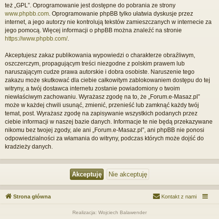
też „GPL”. Oprogramowanie jest dostępne do pobrania ze strony
www.phpbb.com
. Oprogramowanie phpBB tylko ułatwia dyskusje przez
internet, a jego autorzy nie kontrolują tekstów zamieszczanych w internecie za
jego pomocą. Więcej informacji o phpBB można znaleźć na stronie
https://www.phpbb.com/
.
Akceptujesz zakaz publikowania wypowiedzi o charakterze obraźliwym,
oszczerczym, propagującym treści niezgodne z polskim prawem lub
naruszającym cudze prawa autorskie i dobra osobiste. Naruszenie tego
zakazu może skutkować dla ciebie całkowitym zablokowaniem dostępu do tej
witryny, a twój dostawca internetu zostanie powiadomiony o twoim
niewłaściwym zachowaniu. Wyrażasz zgodę na to, że „Forum.e-Masaz.pl”
może w każdej chwili usunąć, zmienić, przenieść lub zamknąć każdy twój
temat, post. Wyrażasz zgodę na zapisywanie wszystkich podanych przez
ciebie informacji w naszej bazie danych. Informacje te nie będą przekazywane
nikomu bez twojej zgody, ale ani „Forum.e-Masaz.pl”, ani phpBB nie ponosi
odpowiedzialności za włamania do witryny, podczas których może dojść do
kradzieży danych.
Strona główna
Kontakt z nami
Realizacja: Wojciech Balawender