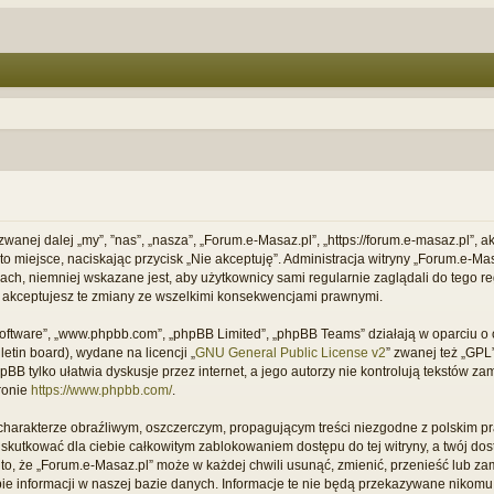
 zwanej dalej „my”, ”nas”, „nasza”, „Forum.e-Masaz.pl”, „https://forum.e-masaz.pl”,
ć to miejsce, naciskając przycisk „Nie akceptuję”. Administracja witryny „Forum.e
ach, niemniej wskazane jest, aby użytkownicy sami regularnie zaglądali do tego re
 akceptujesz te zmiany ze wszelkimi konsekwencjami prawnymi.
B software”, „www.phpbb.com”, „phpBB Limited”, „phpBB Teams” działają w oparciu
letin board), wydane na licencji „
GNU General Public License v2
” zwanej też „GP
B tylko ułatwia dyskusje przez internet, a jego autorzy nie kontrolują tekstów z
ronie
https://www.phpbb.com/
.
charakterze obraźliwym, oszczerczym, propagującym treści niezgodne z polskim 
 skutkować dla ciebie całkowitym zablokowaniem dostępu do tej witryny, a twój do
, że „Forum.e-Masaz.pl” może w każdej chwili usunąć, zmienić, przenieść lub za
e informacji w naszej bazie danych. Informacje te nie będą przekazywane nikomu b