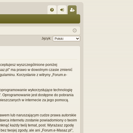
W
FA
al
ar
Q
og
ej
uj
es
Język:
si
tru
ę
j
si
 akceptujesz wyszczególnione poniżej
-Masaz.pl” ma prawo w dowolnym czasie zmienić
ę
gulaminu. Korzystanie z witryny „Forum.e-
 o oprogramowanie wykorzystujące technologię
L”. Oprogramowanie jest dostępne do pobrania
amieszczanych w internecie za jego pomocą.
prawem lub naruszającym cudze prawa autorskie
stawca internetu zostanie powiadomiony o twoim
mknąć każdy twój temat, post. Wyrażasz zgodę
ez twojej zgody, ale ani „Forum.e-Masaz.pl”,