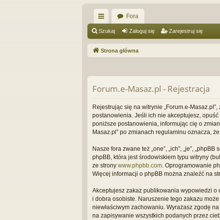
Fora
ię
Szukaj
Zaloguj się
Zarejestruj się
ce
Strona główna
j
…
Forum.e-Masaz.pl - Rejestracja
Rejestrując się na witrynie „Forum.e-Masaz.pl”,
postanowienia. Jeśli ich nie akceptujesz, opuś
poniższe postanowienia, informując cię o zmian
Masaz.pl” po zmianach regulaminu oznacza, że
Nasze fora zwane też „one”, „ich”, „je”, „phpB
phpBB, która jest środowiskiem typu witryny (bul
ze strony
www.phpbb.com
. Oprogramowanie phpB
Więcej informacji o phpBB można znaleźć na st
Akceptujesz zakaz publikowania wypowiedzi o 
i dobra osobiste. Naruszenie tego zakazu może
niewłaściwym zachowaniu. Wyrażasz zgodę na to
na zapisywanie wszystkich podanych przez ciebi