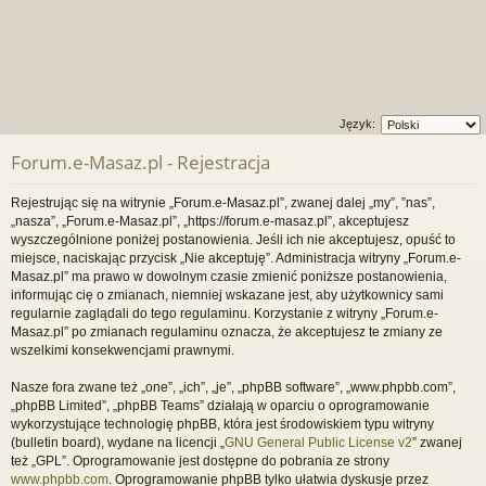
Język:
Forum.e-Masaz.pl - Rejestracja
Rejestrując się na witrynie „Forum.e-Masaz.pl”, zwanej dalej „my”, ”nas”,
„nasza”, „Forum.e-Masaz.pl”, „https://forum.e-masaz.pl”, akceptujesz
wyszczególnione poniżej postanowienia. Jeśli ich nie akceptujesz, opuść to
miejsce, naciskając przycisk „Nie akceptuję”. Administracja witryny „Forum.e-
Masaz.pl” ma prawo w dowolnym czasie zmienić poniższe postanowienia,
informując cię o zmianach, niemniej wskazane jest, aby użytkownicy sami
regularnie zaglądali do tego regulaminu. Korzystanie z witryny „Forum.e-
Masaz.pl” po zmianach regulaminu oznacza, że akceptujesz te zmiany ze
wszelkimi konsekwencjami prawnymi.
Nasze fora zwane też „one”, „ich”, „je”, „phpBB software”, „www.phpbb.com”,
„phpBB Limited”, „phpBB Teams” działają w oparciu o oprogramowanie
wykorzystujące technologię phpBB, która jest środowiskiem typu witryny
(bulletin board), wydane na licencji „
GNU General Public License v2
” zwanej
też „GPL”. Oprogramowanie jest dostępne do pobrania ze strony
www.phpbb.com
. Oprogramowanie phpBB tylko ułatwia dyskusje przez