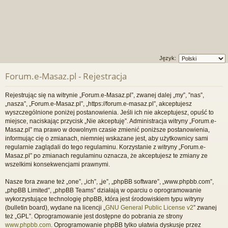
Język:
Forum.e-Masaz.pl - Rejestracja
Rejestrując się na witrynie „Forum.e-Masaz.pl”, zwanej dalej „my”, ”nas”,
„nasza”, „Forum.e-Masaz.pl”, „https://forum.e-masaz.pl”, akceptujesz
wyszczególnione poniżej postanowienia. Jeśli ich nie akceptujesz, opuść to
miejsce, naciskając przycisk „Nie akceptuję”. Administracja witryny „Forum.e-
Masaz.pl” ma prawo w dowolnym czasie zmienić poniższe postanowienia,
informując cię o zmianach, niemniej wskazane jest, aby użytkownicy sami
regularnie zaglądali do tego regulaminu. Korzystanie z witryny „Forum.e-
Masaz.pl” po zmianach regulaminu oznacza, że akceptujesz te zmiany ze
wszelkimi konsekwencjami prawnymi.
Nasze fora zwane też „one”, „ich”, „je”, „phpBB software”, „www.phpbb.com”,
„phpBB Limited”, „phpBB Teams” działają w oparciu o oprogramowanie
wykorzystujące technologię phpBB, która jest środowiskiem typu witryny
(bulletin board), wydane na licencji „
GNU General Public License v2
” zwanej
też „GPL”. Oprogramowanie jest dostępne do pobrania ze strony
www.phpbb.com
. Oprogramowanie phpBB tylko ułatwia dyskusje przez