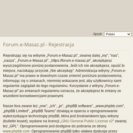
Język:
Forum.e-Masaz.pl - Rejestracja
Rejestrując się na witrynie „Forum.e-Masaz.pl”, zwanej dalej „my”, ”nas”,
„nasza”, „Forum.e-Masaz.pl”, „https://forum.e-masaz.pl”, akceptujesz
wyszczególnione poniżej postanowienia. Jeśli ich nie akceptujesz, opuść to
miejsce, naciskając przycisk „Nie akceptuję”. Administracja witryny „Forum.e-
Masaz.pl” ma prawo w dowolnym czasie zmienić poniższe postanowienia,
informując cię o zmianach, niemniej wskazane jest, aby użytkownicy sami
regularnie zaglądali do tego regulaminu. Korzystanie z witryny „Forum.e-
Masaz.pl” po zmianach regulaminu oznacza, że akceptujesz te zmiany ze
wszelkimi konsekwencjami prawnymi.
Nasze fora zwane też „one”, „ich”, „je”, „phpBB software”, „www.phpbb.com”,
„phpBB Limited”, „phpBB Teams” działają w oparciu o oprogramowanie
wykorzystujące technologię phpBB, która jest środowiskiem typu witryny
(bulletin board), wydane na licencji „
GNU General Public License v2
” zwanej
też „GPL”. Oprogramowanie jest dostępne do pobrania ze strony
www.phpbb.com
. Oprogramowanie phpBB tylko ułatwia dyskusje przez