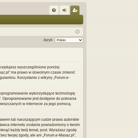
W
FA
al
ar
Q
og
ej
uj
es
Język:
si
tru
ę
j
si
 akceptujesz wyszczególnione poniżej
-Masaz.pl” ma prawo w dowolnym czasie zmienić
ę
gulaminu. Korzystanie z witryny „Forum.e-
 o oprogramowanie wykorzystujące technologię
L”. Oprogramowanie jest dostępne do pobrania
amieszczanych w internecie za jego pomocą.
prawem lub naruszającym cudze prawa autorskie
stawca internetu zostanie powiadomiony o twoim
mknąć każdy twój temat, post. Wyrażasz zgodę
ez twojej zgody, ale ani „Forum.e-Masaz.pl”,