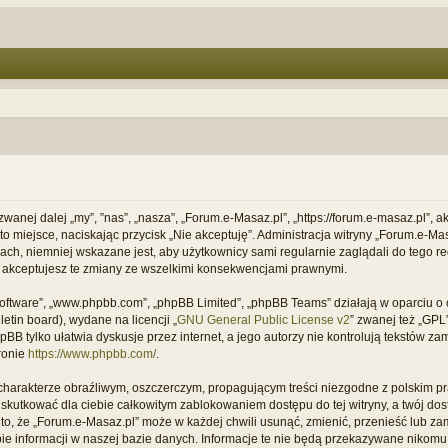
 zwanej dalej „my”, ”nas”, „nasza”, „Forum.e-Masaz.pl”, „https://forum.e-masaz.pl”,
ć to miejsce, naciskając przycisk „Nie akceptuję”. Administracja witryny „Forum.e
ach, niemniej wskazane jest, aby użytkownicy sami regularnie zaglądali do tego re
 akceptujesz te zmiany ze wszelkimi konsekwencjami prawnymi.
B software”, „www.phpbb.com”, „phpBB Limited”, „phpBB Teams” działają w oparciu
letin board), wydane na licencji „
GNU General Public License v2
” zwanej też „GP
B tylko ułatwia dyskusje przez internet, a jego autorzy nie kontrolują tekstów z
ronie
https://www.phpbb.com/
.
charakterze obraźliwym, oszczerczym, propagującym treści niezgodne z polskim 
 skutkować dla ciebie całkowitym zablokowaniem dostępu do tej witryny, a twój do
, że „Forum.e-Masaz.pl” może w każdej chwili usunąć, zmienić, przenieść lub za
e informacji w naszej bazie danych. Informacje te nie będą przekazywane nikomu b