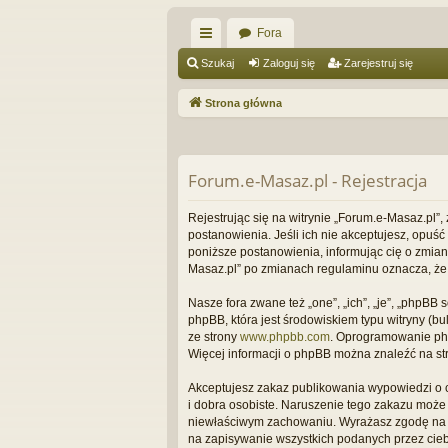
Fora
ię
Szukaj
Zaloguj się
Zarejestruj się
ce
Strona główna
j
…
Forum.e-Masaz.pl - Rejestracja
Rejestrując się na witrynie „Forum.e-Masaz.pl”,
postanowienia. Jeśli ich nie akceptujesz, opuś
poniższe postanowienia, informując cię o zmian
Masaz.pl” po zmianach regulaminu oznacza, że
Nasze fora zwane też „one”, „ich”, „je”, „phpB
phpBB, która jest środowiskiem typu witryny (bul
ze strony
www.phpbb.com
. Oprogramowanie phpB
Więcej informacji o phpBB można znaleźć na st
Akceptujesz zakaz publikowania wypowiedzi o 
i dobra osobiste. Naruszenie tego zakazu może
niewłaściwym zachowaniu. Wyrażasz zgodę na to
na zapisywanie wszystkich podanych przez ciebi