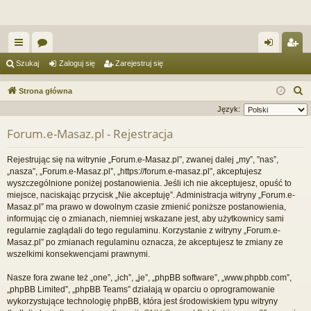
ię
or
al
ar
Szukaj
Zaloguj się
Zarejestruj się
ce
a
og
ej
S
Strona główna
j
uj
es
z
Język:
u
…
si
tru
Forum.e-Masaz.pl - Rejestracja
k
ę
j
a
Rejestrując się na witrynie „Forum.e-Masaz.pl”, zwanej dalej „my”, ”nas”,
si
j
„nasza”, „Forum.e-Masaz.pl”, „https://forum.e-masaz.pl”, akceptujesz
wyszczególnione poniżej postanowienia. Jeśli ich nie akceptujesz, opuść to
ę
miejsce, naciskając przycisk „Nie akceptuję”. Administracja witryny „Forum.e-
Masaz.pl” ma prawo w dowolnym czasie zmienić poniższe postanowienia,
informując cię o zmianach, niemniej wskazane jest, aby użytkownicy sami
regularnie zaglądali do tego regulaminu. Korzystanie z witryny „Forum.e-
Masaz.pl” po zmianach regulaminu oznacza, że akceptujesz te zmiany ze
wszelkimi konsekwencjami prawnymi.
Nasze fora zwane też „one”, „ich”, „je”, „phpBB software”, „www.phpbb.com”,
„phpBB Limited”, „phpBB Teams” działają w oparciu o oprogramowanie
wykorzystujące technologię phpBB, która jest środowiskiem typu witryny