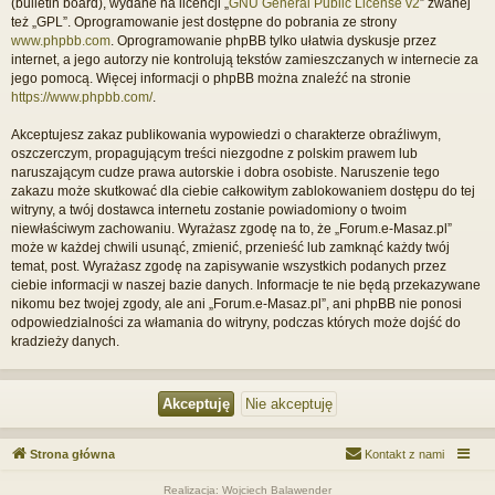
(bulletin board), wydane na licencji „
GNU General Public License v2
” zwanej
też „GPL”. Oprogramowanie jest dostępne do pobrania ze strony
www.phpbb.com
. Oprogramowanie phpBB tylko ułatwia dyskusje przez
internet, a jego autorzy nie kontrolują tekstów zamieszczanych w internecie za
jego pomocą. Więcej informacji o phpBB można znaleźć na stronie
https://www.phpbb.com/
.
Akceptujesz zakaz publikowania wypowiedzi o charakterze obraźliwym,
oszczerczym, propagującym treści niezgodne z polskim prawem lub
naruszającym cudze prawa autorskie i dobra osobiste. Naruszenie tego
zakazu może skutkować dla ciebie całkowitym zablokowaniem dostępu do tej
witryny, a twój dostawca internetu zostanie powiadomiony o twoim
niewłaściwym zachowaniu. Wyrażasz zgodę na to, że „Forum.e-Masaz.pl”
może w każdej chwili usunąć, zmienić, przenieść lub zamknąć każdy twój
temat, post. Wyrażasz zgodę na zapisywanie wszystkich podanych przez
ciebie informacji w naszej bazie danych. Informacje te nie będą przekazywane
nikomu bez twojej zgody, ale ani „Forum.e-Masaz.pl”, ani phpBB nie ponosi
odpowiedzialności za włamania do witryny, podczas których może dojść do
kradzieży danych.
Strona główna
Kontakt z nami
Realizacja: Wojciech Balawender